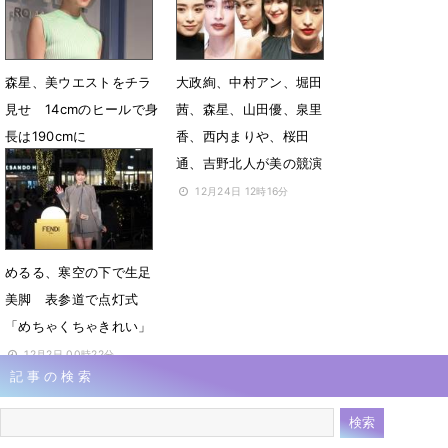
森星、美ウエストをチラ
大政絢、中村アン、堀田
見せ 14cmのヒールで身
茜、森星、山田優、泉里
長は190cmに
香、西内まりや、桜田
通、吉野北人が美の競演
2月20日 06時56分
12月24日 12時16分
めるる、寒空の下で生足
美脚 表参道で点灯式
「めちゃくちゃきれい」
12月2日 00時22分
記事の検索