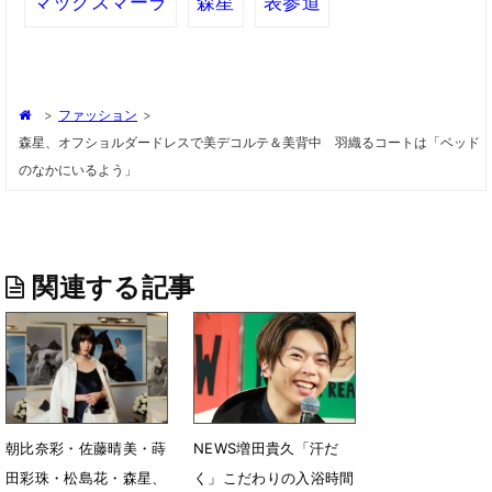
マックスマーラ
森星
表参道
>
ファッション
>
森星、オフショルダードレスで美デコルテ＆美背中 羽織るコートは「ベッド
のなかにいるよう」
関連する記事
朝比奈彩・佐藤晴美・蒔
NEWS増田貴久「汗だ
田彩珠・松島花・森星、
く」こだわりの入浴時間