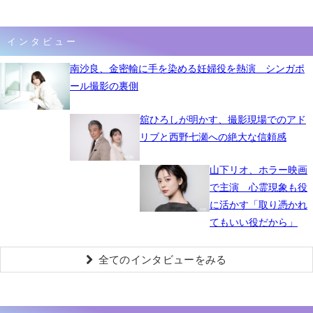
インタビュー
南沙良、金密輸に手を染める妊婦役を熱演 シンガポ
ール撮影の裏側
舘ひろしが明かす、撮影現場でのアド
リブと西野七瀬への絶大な信頼感
山下リオ、ホラー映画
で主演 心霊現象も役
に活かす「取り憑かれ
てもいい役だから」
全てのインタビューをみる