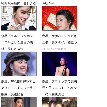
軽井沢を訪問 美しさ引
を明かす
き立つルック
6月5日 13時30分
5月28日 07時42分
森星『エル・ジャポン』
森星、大胆ハイレグビキ
４年半ぶり２度目の表
ニ姿 美スタイル際立つ
紙、美しさ放つ
1月7日 12時42分
1月25日 08時32分
森星、180度開脚やエビ
森星、ブラトップで美胸
ぞりも ストレッチ姿を
元＆美ウエスト ヘルシ
披露 美腹筋も
ーに大胆肌見せ
9月12日 08時12分
3月10日 22時55分