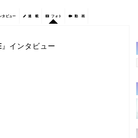
ンタビュー
連 載
フォト
動 画
CE』インタビュー