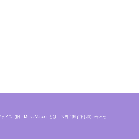
 ヴォイス（旧・MusicVoice）とは
広告に関するお問い合わせ