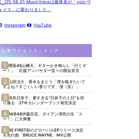
◯25.08.01 MusicVoiceは媒体名が「vois ヴ
ォイス」に変わりました。
Instagram
YouTube
記事アクセスランキング
櫻坂46山﨑天、ギターかき鳴らし「行くぞ
ー！」 応援アンバサダー堂々の開会宣言
山田涼介、香水をまとう「僕を嗅ぎたいで
すよね？すごくいい香りです、僕（笑）」
桜井日奈子、素すぎる“日奈子の１日”を切
り撮る 27年カレンダーブック発売決定
AKB48伊藤百花、ダイアン津田の生「ス
ー！」に大興奮
BE:FIRST初のグローバルEPリリース決定
＆先行曲「BRUCE WAYNE」MV公開