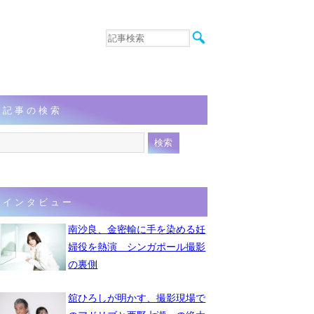
音楽
エンタメ
インタビュー
動画
記事の検索
連載
フォト
インタビュー
南沙良、金密輸に手を染める妊
婦役を熱演 シンガポール撮影
の裏側
舘ひろしが明かす、撮影現場で