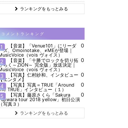
ランキングをもっとみる
コメントランキング
0
【音楽】「Venue101」にリーダ
1
ーズ、Omoinotake、≠MEが登場｜
MusicVoice（vois ヴォイス）
0
【音楽】「十勝でロックを切り拓
2
ひらく～ZION～ 完全版」放送決定｜
MusicVoice（vois ヴォイス）
0
【写真】仁村紗和、インタビュー
3
【エンタメ】
0
【写真】写真＝TRUE「Around
4
the TRUE」インタビュー（１）
0
【写真】藤原さくら「Sakura
5
Fujiwara tour 2018 yellow」初日公演
（写真３）
ランキングをもっとみる