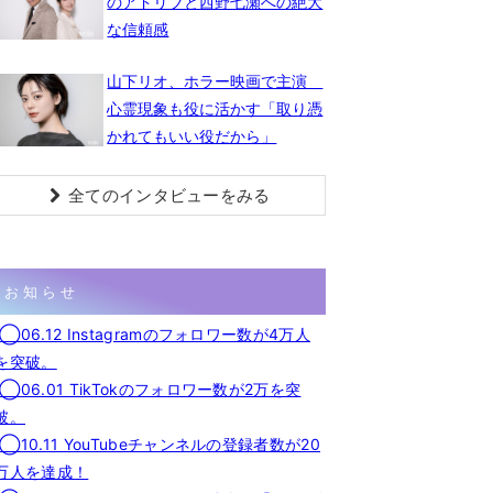
のアドリブと西野七瀬への絶大
な信頼感
山下リオ、ホラー映画で主演
心霊現象も役に活かす「取り憑
かれてもいい役だから」
全てのインタビューをみる
お知らせ
◯06.12 Instagramのフォロワー数が4万人
を突破。
◯06.01 TikTokのフォロワー数が2万を突
破。
◯10.11 YouTubeチャンネルの登録者数が20
万人を達成！