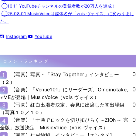
◯10.11 YouTubeチャンネルの登録者数が20万人を達成！
◯25.08.01 MusicVoiceは媒体名が「vois ヴォイス」に変わりまし
た。
Instagram
YouTube
コメントランキング
0
【写真】写真・「Stay Together」インタビュー
1
（２）
0
【音楽】「Venue101」にリーダーズ、Omoinotake、
2
≠MEが登場｜MusicVoice（vois ヴォイス）
0
【写真】紅白出場者決定、会見に出席した初出場組
3
（写真１０／１０）
0
【音楽】「十勝でロックを切り拓ひらく～ZION～ 完
4
全版」放送決定｜MusicVoice（vois ヴォイス）
0
【写真】仁村紗和、インタビュー【エンタメ】
5