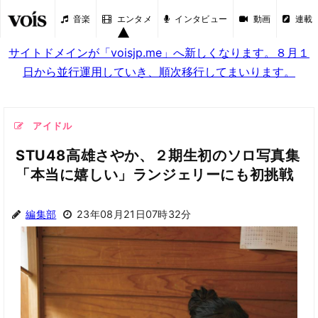
音楽
エンタメ
インタビュー
動画
連載
サイトドメインが「voisjp.me」へ新しくなります。８月１
日から並行運用していき、順次移行してまいります。
アイドル
STU48高雄さやか、２期生初のソロ写真集
「本当に嬉しい」ランジェリーにも初挑戦
編集部
23年08月21日07時32分