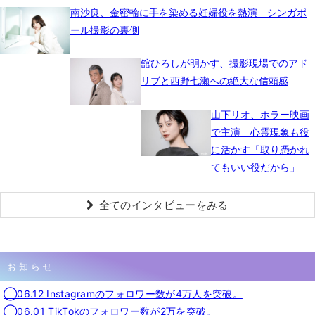
南沙良、金密輸に手を染める妊婦役を熱演 シンガポ
ール撮影の裏側
舘ひろしが明かす、撮影現場でのアド
リブと西野七瀬への絶大な信頼感
山下リオ、ホラー映画
で主演 心霊現象も役
に活かす「取り憑かれ
てもいい役だから」
全てのインタビューをみる
お知らせ
◯06.12 Instagramのフォロワー数が4万人を突破。
◯06.01 TikTokのフォロワー数が2万を突破。