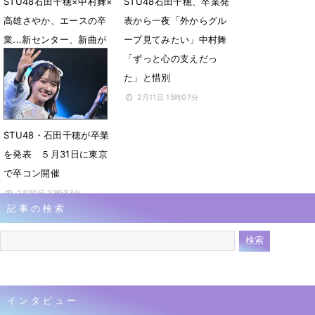
STU48石田千穂×中村舞×
STU48石田千穂、卒業発
高雄さやか、エースの卒
表から一夜「外からグル
業...新センター、新曲が
ープ見てみたい」中村舞
描く“もどかしい恋心”の
「ずっと心の支えだっ
行方に迫る
た」と惜別
3月5日 07時00分
2月11日 15時07分
STU48・石田千穂が卒業
を発表 ５月31日に東京
で卒コン開催
2月10日 22時33分
記事の検索
インタビュー