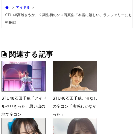
>
アイドル
>
STU48高雄さやか、２期生初のソロ写真集「本当に嬉しい」ランジェリーにも
初挑戦
関連する記事
STU48石田千穂「アイド
STU48石田千穂、涙なし
ルやりきった」思い出の
の卒コン「実感わかなか
地で卒コン
った」
6月1日 22時45分
5月31日 23時35分