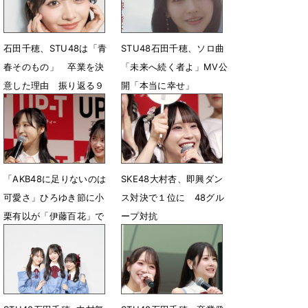
石田千穂、STU48は「青
STU48石田千穂、ソロ曲
春そのもの」 卒業を決
「未来へ続く者よ」MV公
意した理由 振り返る９
開「本当に幸せ」
年のあゆみ
5月2日 22時58分
5月27日 19時00分
「AKB48に足りないのは
SKE48大村杏、即興ダン
可愛さ」ひろゆき節に小
ス対決で１位に 48グル
栗有以が「伊藤百花」で
ープ対抗
対抗「います！」
4月30日 07時59分
4月30日 08時12分