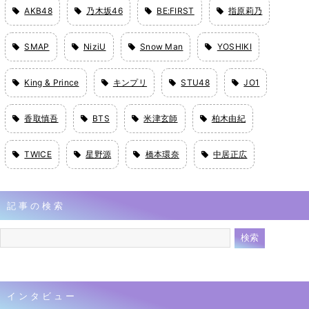
AKB48
乃木坂46
BE:FIRST
指原莉乃
SMAP
NiziU
Snow Man
YOSHIKI
King & Prince
キンプリ
STU48
JO1
香取慎吾
BTS
米津玄師
柏木由紀
TWICE
星野源
橋本環奈
中居正広
記事の検索
インタビュー