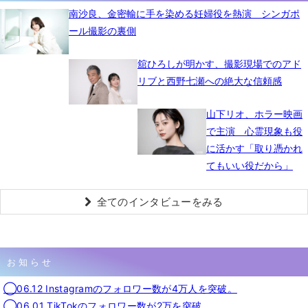
南沙良、金密輸に手を染める妊婦役を熱演 シンガポ
ール撮影の裏側
舘ひろしが明かす、撮影現場でのアド
リブと西野七瀬への絶大な信頼感
山下リオ、ホラー映画
で主演 心霊現象も役
に活かす「取り憑かれ
てもいい役だから」
全てのインタビューをみる
お知らせ
◯06.12 Instagramのフォロワー数が4万人を突破。
◯06.01 TikTokのフォロワー数が2万を突破。