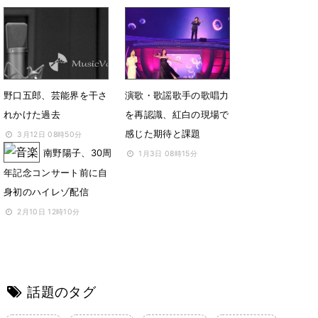
野口五郎、芸能界を干さ
演歌・歌謡歌手の歌唱力
れかけた過去
を再認識、紅白の現場で
感じた期待と課題
3月12日 08時50分
南野陽子、30周
1月3日 08時15分
年記念コンサート前に自
身初のハイレゾ配信
2月10日 12時10分
話題のタグ