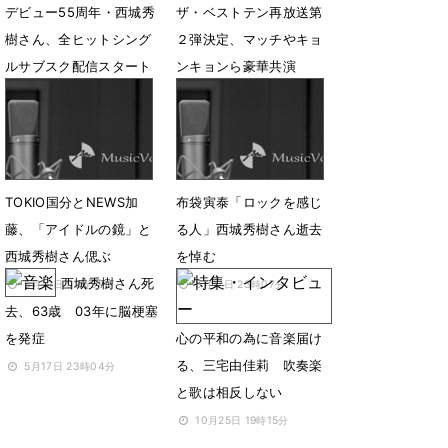
デビュー55周年・西城秀
ザ・ベストテン再放送第
樹さん、全ヒットシング
２弾決定、マッチやキョ
ルサブスク配信スタート
ンキョンら豪華共演
4月13日 06時00分
8月18日 11時42分
TOKIO国分とNEWS加
布袋寅泰「ロックを感じ
藤、「アイドルの鏡」と
る人」西城秀樹さん逝去
西城秀樹さん偲ぶ
を悼む
西城秀樹さん死
5月19日 08時39分
5月17日 23時07分
去、63歳 03年に脳梗塞
を発症
心の平和の為に音楽届け
る、三宅由佳莉 吹奏楽
5月17日 23時04分
と歌は相反しない
10月25日 19時15分