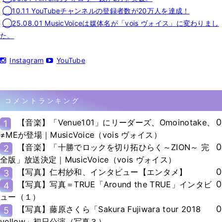
◯10.11 YouTubeチャンネルの登録者数が20万人を達成！
◯25.08.01 MusicVoiceは媒体名が「vois ヴォイス」に変わりまし
た。
Instagram
YouTube
コメントランキング
0
【音楽】「Venue101」にリーダーズ、Omoinotake、
1
≠MEが登場｜MusicVoice（vois ヴォイス）
0
【音楽】「十勝でロックを切り拓ひらく～ZION～ 完
2
全版」放送決定｜MusicVoice（vois ヴォイス）
0
【写真】仁村紗和、インタビュー【エンタメ】
3
0
【写真】写真＝TRUE「Around the TRUE」インタビ
4
ュー（１）
0
【写真】藤原さくら「Sakura Fujiwara tour 2018
5
yellow」初日公演（写真３）