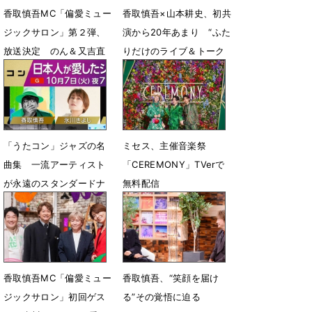
香取慎吾MC「偏愛ミュー
香取慎吾×山本耕史、初共
ジックサロン」第２弾、
演から20年あまり “ふた
放送決定 のん＆又吉直
りだけのライブ＆トーク
樹が“偏愛音楽”を語り尽
ショー”に挑戦
くす
1月7日 13時59分
3月16日 15時00分
「うたコン」ジャズの名
ミセス、主催音楽祭
曲集 一流アーティスト
「CEREMONY」TVerで
が永遠のスタンダードナ
無料配信
ンバーを披露
8月16日 10時48分
9月30日 18時00分
香取慎吾MC「偏愛ミュー
香取慎吾、“笑顔を届け
ジックサロン」初回ゲス
る”その覚悟に迫る