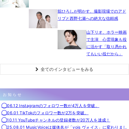
舘ひろしが明かす、撮影現場でのアド
リブと西野七瀬への絶大な信頼感
山下リオ、ホラー映画
で主演 心霊現象も役
に活かす「取り憑かれ
てもいい役だから」
全てのインタビューをみる
お知らせ
◯06.12 Instagramのフォロワー数が4万人を突破。
◯06.01 TikTokのフォロワー数が2万を突破。
◯10.11 YouTubeチャンネルの登録者数が20万人を達成！
◯25.08.01 MusicVoiceは媒体名が「vois ヴォイス」に変わりまし