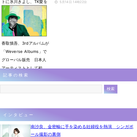
トに氷川きよし、TK愛を
5月14日 14時22分
語り尽くす
6月14日 17時00分
香取慎吾、3rdアルバムが
「Weverse Albums」で
グローバル販売 日本人
アーティストとして初
記事の検索
5月12日 14時55分
インタビュー
南沙良、金密輸に手を染める妊婦役を熱演 シンガポ
ール撮影の裏側