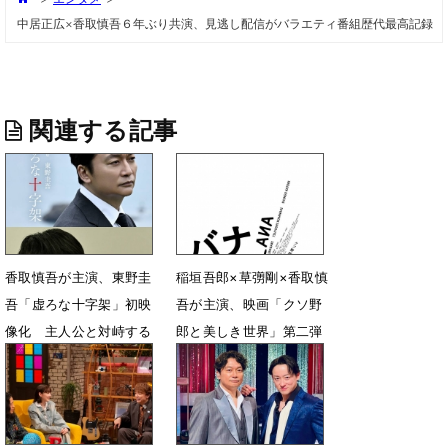
中居正広×香取慎吾６年ぶり共演、見逃し配信がバラエティ番組歴代最高記録
関連する記事
香取慎吾が主演、東野圭
稲垣吾郎×草彅剛×香取慎
吾「虚ろな十字架」初映
吾が主演、映画「クソ野
像化 主人公と対峙する
郎と美しき世界」第二弾
キーパーソン役に赤楚衛
「バナ穴」公開決定
二が決定
4月15日 04時04分
6月19日 12時16分