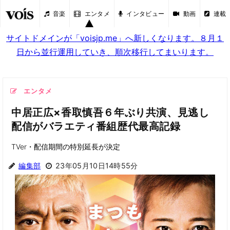
音楽
エンタメ
インタビュー
動画
連載
サイトドメインが「voisjp.me」へ新しくなります。８月１
日から並行運用していき、順次移行してまいります。
エンタメ
中居正広×香取慎吾６年ぶり共演、見逃し
配信がバラエティ番組歴代最高記録
TVer・配信期間の特別延長が決定
編集部
23年05月10日14時55分