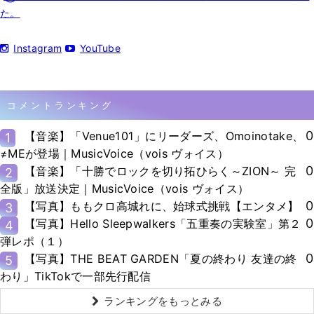
た。
Instagram
YouTube
コメントランキング
0
【音楽】「Venue101」にリーダーズ、Omoinotake、
1
≠MEが登場｜MusicVoice（vois ヴォイス）
0
【音楽】「十勝でロックを切り拓ひらく～ZION～ 完
2
全版」放送決定｜MusicVoice（vois ヴォイス）
0
【写真】ももクロ高城れに、始球式挑戦【エンタメ】
3
0
【写真】Hello Sleepwalkers「五重奏の実験室」第２
4
弾レポ（１）
0
【写真】THE BEAT GARDEN「夏の終わり 友達の終
5
わり」TikTokで一部先行配信
ランキングをもっとみる