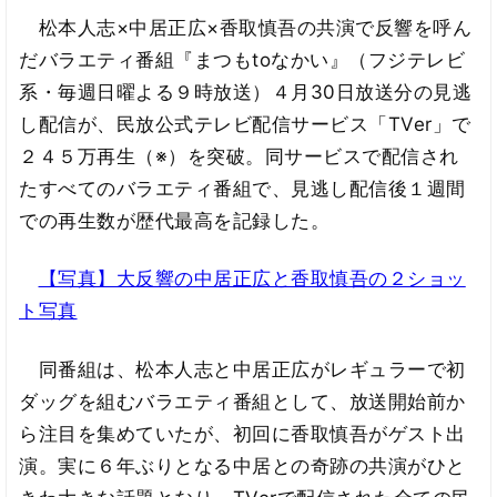
松本人志×中居正広×香取慎吾の共演で反響を呼ん
だバラエティ番組『まつもtoなかい』（フジテレビ
系・毎週日曜よる９時放送）４月30日放送分の見逃
し配信が、民放公式テレビ配信サービス「TVer」で
２４５万再生（※）を突破。同サービスで配信され
たすべてのバラエティ番組で、見逃し配信後１週間
での再生数が歴代最高を記録した。
【写真】大反響の中居正広と香取慎吾の２ショッ
ト写真
同番組は、松本人志と中居正広がレギュラーで初
ダッグを組むバラエティ番組として、放送開始前か
ら注目を集めていたが、初回に香取慎吾がゲスト出
演。実に６年ぶりとなる中居との奇跡の共演がひと