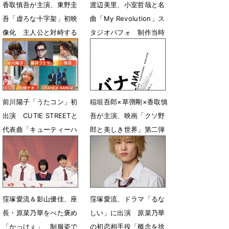
香取慎吾が主演、東野圭
渡辺美里、小室哲哉と名
吾「虚ろな十字架」初映
曲「My Revolution」ス
像化 主人公と対峙する
タジオパフォ 制作当時
キーパーソン役に赤楚衛
の貴重なエピソードも
二が決定
6月18日 12時13分
6月19日 12時16分
前川陽子「うたコン」初
稲垣吾郎×草彅剛×香取慎
出演 CUTIE STREETと
吾が主演、映画「クソ野
代表曲「キューティーハ
郎と美しき世界」第二弾
ニー」をコラボ
「バナ穴」公開決定
5月19日 07時00分
4月15日 04時04分
窪塚愛流＆影山優佳、座
窪塚愛流、ドラマ「るな
長・原菜乃華をべた褒め
しい」に出演 原菜乃華
「かっけぇ」 制服姿で
の初恋相手役「概念を捨