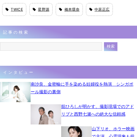
TWICE
星野源
橋本環奈
中居正広
記事の検索
インタビュー
南沙良、金密輸に手を染める妊婦役を熱演 シンガポ
ール撮影の裏側
舘ひろしが明かす、撮影現場でのアド
リブと西野七瀬への絶大な信頼感
山下リオ、ホラー映画
で主演 心霊現象も役