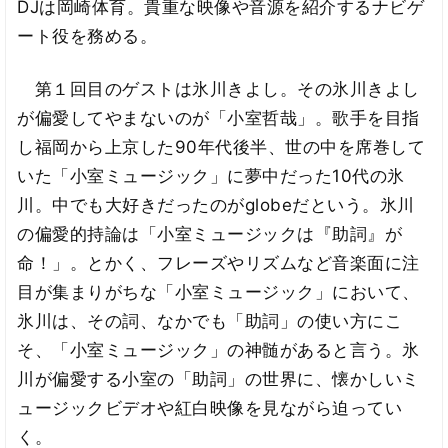
DJは岡崎体育。貴重な映像や音源を紹介するナビゲ
ート役を務める。
第１回目のゲストは氷川きよし。その氷川きよし
が偏愛してやまないのが「小室哲哉」。歌手を目指
し福岡から上京した90年代後半、世の中を席巻して
いた「小室ミュージック」に夢中だった10代の氷
川。中でも大好きだったのがglobeだという。氷川
の偏愛的持論は「小室ミュージックは『助詞』が
命！」。とかく、フレーズやリズムなど音楽面に注
目が集まりがちな「小室ミュージック」において、
氷川は、その詞、なかでも「助詞」の使い方にこ
そ、「小室ミュージック」の神髄があると言う。氷
川が偏愛する小室の「助詞」の世界に、懐かしいミ
ュージックビデオや紅白映像を見ながら迫ってい
く。