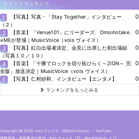
コメントランキング
0
【写真】写真・「Stay Together」インタビュー
1
（２）
0
【音楽】「Venue101」にリーダーズ、Omoinotake、
2
≠MEが登場｜MusicVoice（vois ヴォイス）
0
【写真】紅白出場者決定、会見に出席した初出場組
3
（写真１０／１０）
0
【音楽】「十勝でロックを切り拓ひらく～ZION～ 完
4
全版」放送決定｜MusicVoice（vois ヴォイス）
0
【写真】仁村紗和、インタビュー【エンタメ】
5
ランキングをもっとみる
Copyright © 2026. vois ヴォイス（旧MusicVoice）
-
YouTube
情報提供・取材案内の受付
Vois ヴォイス（旧・MusicVoice）とは