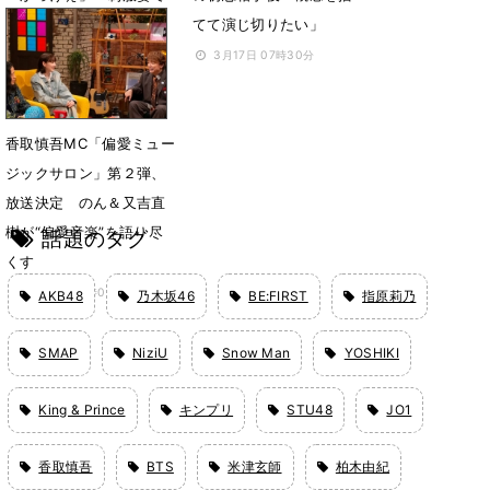
会見
てて演じ切りたい」
3月31日 07時36分
3月17日 07時30分
香取慎吾MC「偏愛ミュー
ジックサロン」第２弾、
放送決定 のん＆又吉直
樹が“偏愛音楽”を語り尽
話題のタグ
くす
3月16日 15時00分
AKB48
乃木坂46
BE:FIRST
指原莉乃
SMAP
NiziU
Snow Man
YOSHIKI
King & Prince
キンプリ
STU48
JO1
香取慎吾
BTS
米津玄師
柏木由紀