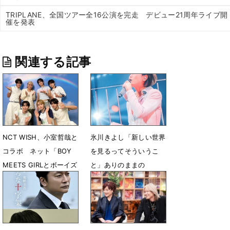
TRIPLANE、全国ツアー全16公演を完走 デビュー21周年ライブ開
催を発表
関連する記事
NCT WISH、小室哲哉と
氷川きよし「新しい世界
コラボ ネット「BOY
を見るってそういうこ
MEETS GIRLとボーイズ
と」ありのままの
グループの相性が良すぎ
「KIINA.」を表現
る！」
6月26日 14時13分
7月5日 11時59分