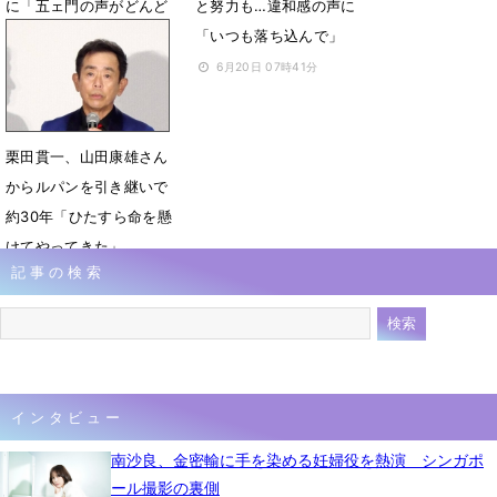
に「五ェ門の声がどんど
と努力も…違和感の声に
ん上手くなってるのでヤ
「いつも落ち込んで」
メて」
6月20日 07時41分
6月20日 08時22分
栗田貫一、山田康雄さん
からルパンを引き継いで
約30年「ひたすら命を懸
けてやってきた」
記事の検索
6月20日 07時24分
インタビュー
南沙良、金密輸に手を染める妊婦役を熱演 シンガポ
ール撮影の裏側