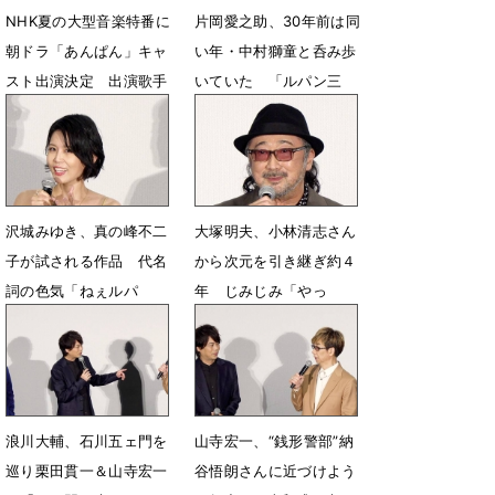
NHK夏の大型音楽特番に
片岡愛之助、30年前は同
朝ドラ「あんぱん」キャ
い年・中村獅童と呑み歩
スト出演決定 出演歌手
いていた 「ルパン三
とSPステージを披露
世」参加で歓喜
8月1日 13時45分
6月20日 20時04分
沢城みゆき、真の峰不二
大塚明夫、小林清志さん
子が試される作品 代名
から次元を引き継ぎ約４
詞の色気「ねぇルパ
年 じみじみ「やっ
ン？」を封印
と…」
6月20日 09時55分
6月20日 09時38分
浪川大輔、石川五ェ門を
山寺宏一、“銭形警部”納
巡り栗田貫一＆山寺宏一
谷悟朗さんに近づけよう