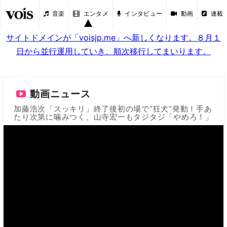
音楽
エンタメ
インタビュー
動画
連載
サイトドメインが「voisjp.me」へ新しくなります。８月１
日から並行運用していき、順次移行してまいります。
動画ニュース
加藤浩次「スッキリ」終了後初の場で“狂犬”発動！手あ
たり次第に噛みつく、山寺宏一もタジタジ「やめろ！」