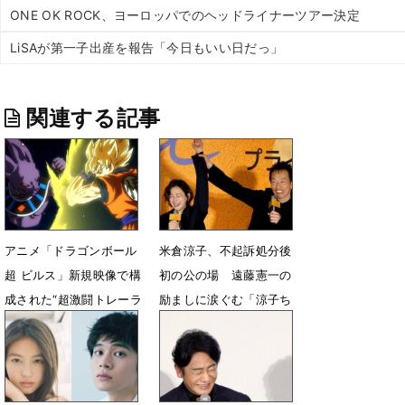
ONE OK ROCK、ヨーロッパでのヘッドライナーツアー決定
LiSAが第一子出産を報告「今日もいい日だっ」
関連する記事
アニメ「ドラゴンボール
米倉涼子、不起訴処分後
超 ビルス」新規映像で構
初の公の場 遠藤憲一の
成された“超激闘トレーラ
励ましに涙ぐむ「涼子ち
ー”公開
ゃん、良かったね」
4月20日 15時00分
2月11日 03時30分