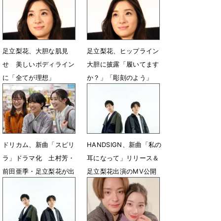
10月16日 15時00分
9月30日 22時06分
足立梨花、大胆な肌見
足立梨花、ヒップライン
せ 美しいボディライン
大胆に披露「履いてます
に「全てが理想」
か？」「彫刻のよう」
2月3日 21時54分
2月3日 13時10分
ドリカム、新曲「スピリ
HANDSIGN、新曲「私の
ラ」ドラマ化 土村芳・
耳になって」リリース＆
前田亜季・足立梨花が出
足立梨花出演のMV公開
演
6月17日 13時38分
9月13日 16時43分