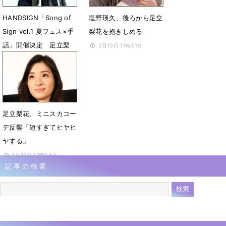
HANDSIGN「Song of
塩野瑛久、後ろから足立
Sign vol.1 夏フェス×手
梨花を抱きしめる
話」開催決定 足立梨
2月10日 11時31分
花、瑛人ら出演
6月10日 16時41分
足立梨花、ミニスカコー
デ反響「短すぎてヒヤヒ
ヤする」
1月31日 12時04分
記事の検索