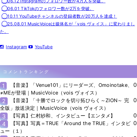
◯06.12 Instagramのフォロワー数が4万人を突破。
◯06.01 TikTokのフォロワー数が2万を突破。
◯10.11 YouTubeチャンネルの登録者数が20万人を達成！
◯25.08.01 MusicVoiceは媒体名が「vois ヴォイス」に変わりまし
た。
Instagram
YouTube
コメントランキング
0
【音楽】「Venue101」にリーダーズ、Omoinotake、
1
≠MEが登場｜MusicVoice（vois ヴォイス）
0
【音楽】「十勝でロックを切り拓ひらく～ZION～ 完
2
全版」放送決定｜MusicVoice（vois ヴォイス）
0
【写真】仁村紗和、インタビュー【エンタメ】
3
0
【写真】写真＝TRUE「Around the TRUE」インタビ
4
ュー（１）