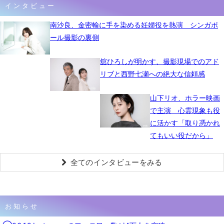
インタビュー
南沙良、金密輸に手を染める妊婦役を熱演 シンガポ
ール撮影の裏側
舘ひろしが明かす、撮影現場でのアド
リブと西野七瀬への絶大な信頼感
山下リオ、ホラー映画
で主演 心霊現象も役
に活かす「取り憑かれ
てもいい役だから」
全てのインタビューをみる
お知らせ