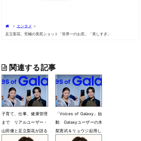
>
エンタメ
>
足立梨花、究極の美尻ショット「世界一のお尻」「美しすぎ」
関連する記事
子育て、仕事、健康管理
「Voices of Galaxy」始
まで リアルユーザー・
動 Galaxyユーザーの木
山田優と足立梨花が語る
梨憲武＆リュウジ起用し
「Galaxy」のある日常
たWEB CMを公開