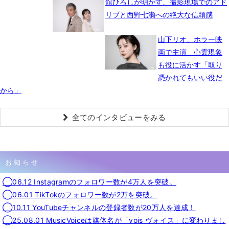
舘ひろしが明かす、撮影現場でのアド
リブと西野七瀬への絶大な信頼感
山下リオ、ホラー映
画で主演 心霊現象
も役に活かす「取り
憑かれてもいい役だ
から」
全てのインタビューをみる
お知らせ
◯06.12 Instagramのフォロワー数が4万人を突破。
◯06.01 TikTokのフォロワー数が2万を突破。
◯10.11 YouTubeチャンネルの登録者数が20万人を達成！
◯25.08.01 MusicVoiceは媒体名が「vois ヴォイス」に変わりまし