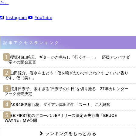
た。
Instagram
YouTube
記事アクセスランキング
櫻坂46山﨑天、ギターかき鳴らし「行くぞー！」 応援アンバサダ
ー堂々の開会宣言
山田涼介、香水をまとう「僕を嗅ぎたいですよね？すごくいい香り
です、僕（笑）」
桜井日奈子、素すぎる“日奈子の１日”を切り撮る 27年カレンダー
ブック発売決定
AKB48伊藤百花、ダイアン津田の生「スー！」に大興奮
BE:FIRST初のグローバルEPリリース決定＆先行曲「BRUCE
WAYNE」MV公開
ランキングをもっとみる