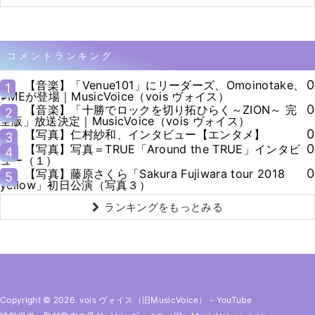
コメントランキング
0
【音楽】「Venue101」にリーダーズ、Omoinotake、
1
≠MEが登場｜MusicVoice（vois ヴォイス）
0
【音楽】「十勝でロックを切り拓ひらく～ZION～ 完
2
全版」放送決定｜MusicVoice（vois ヴォイス）
0
【写真】仁村紗和、インタビュー【エンタメ】
3
0
【写真】写真＝TRUE「Around the TRUE」インタビ
4
ュー（１）
0
【写真】藤原さくら「Sakura Fujiwara tour 2018
5
yellow」初日公演（写真３）
ランキングをもっとみる
Copyright © 2026. vois ヴォイス（旧MusicVoice）
-
YouTube