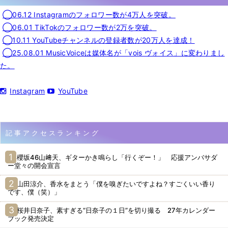
◯06.12 Instagramのフォロワー数が4万人を突破。
◯06.01 TikTokのフォロワー数が2万を突破。
◯10.11 YouTubeチャンネルの登録者数が20万人を達成！
◯25.08.01 MusicVoiceは媒体名が「vois ヴォイス」に変わりまし
た。
Instagram
YouTube
記事アクセスランキング
櫻坂46山﨑天、ギターかき鳴らし「行くぞー！」 応援アンバサダ
ー堂々の開会宣言
山田涼介、香水をまとう「僕を嗅ぎたいですよね？すごくいい香り
です、僕（笑）」
桜井日奈子、素すぎる“日奈子の１日”を切り撮る 27年カレンダー
ブック発売決定