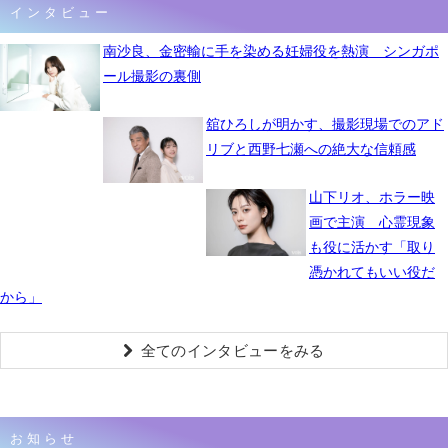
インタビュー
南沙良、金密輸に手を染める妊婦役を熱演 シンガポ
ール撮影の裏側
舘ひろしが明かす、撮影現場でのアド
リブと西野七瀬への絶大な信頼感
山下リオ、ホラー映
画で主演 心霊現象
も役に活かす「取り
憑かれてもいい役だ
から」
全てのインタビューをみる
お知らせ