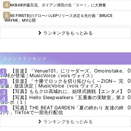
AKB48伊藤百花、ダイアン津田の生「スー！」に大興奮
BE:FIRST初のグローバルEPリリース決定＆先行曲「BRUCE
WAYNE」MV公開
ランキングをもっとみる
コメントランキング
0
【音楽】「Venue101」にリーダーズ、Omoinotake、
1
≠MEが登場｜MusicVoice（vois ヴォイス）
0
【音楽】「十勝でロックを切り拓ひらく～ZION～ 完
2
全版」放送決定｜MusicVoice（vois ヴォイス）
0
【写真】ももクロ高城れに、始球式挑戦【エンタメ】
3
0
【写真】Hello Sleepwalkers「五重奏の実験室」第２
4
弾レポ（１）
0
【写真】THE BEAT GARDEN「夏の終わり 友達の終
5
わり」TikTokで一部先行配信
ランキングをもっとみる