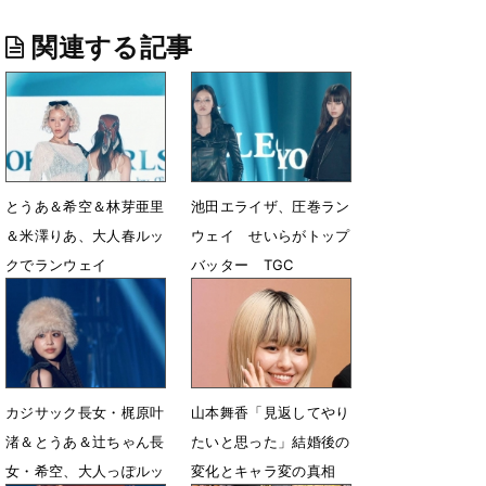
関連する記事
とうあ＆希空＆林芽亜里
池田エライザ、圧巻ラン
＆米澤りあ、大人春ルッ
ウェイ せいらがトップ
クでランウェイ
バッター TGC
3月15日 16時48分
3月14日 16時08分
カジサック長女・梶原叶
山本舞香「見返してやり
渚＆とうあ＆辻ちゃん長
たいと思った」結婚後の
女・希空、大人っぽルッ
変化とキャラ変の真相