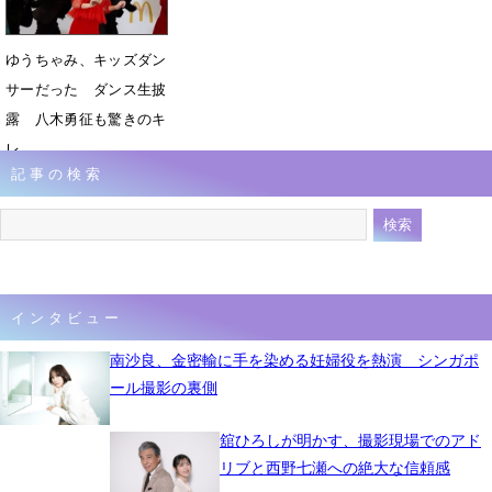
ゆうちゃみ、キッズダン
サーだった ダンス生披
露 八木勇征も驚きのキ
レ
記事の検索
2月1日 11時25分
インタビュー
南沙良、金密輸に手を染める妊婦役を熱演 シンガポ
ール撮影の裏側
舘ひろしが明かす、撮影現場でのアド
リブと西野七瀬への絶大な信頼感