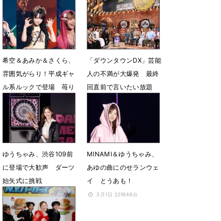
クでランウェイ
赤裸々告白にびっくり
1月11日 13時54分
9月3日 07時56分
希空＆あみか＆さくら、
「ダウンタウンDX」芸能
雰囲気がらり！平成ギャ
人の不満が大爆発 最終
ル系ルックで登場 苺り
回直前で言いたい放題
なはむライブ参加
6月18日 18時23分
7月31日 08時43分
ゆうちゃみ、渋谷109前
MINAMI＆ゆうちゃみ、
に登場で大歓声 ダーツ
あゆの曲にのせランウェ
始⽮式に挑戦
イ とうあも！
3月31日 14時53分
3月1日 22時48分