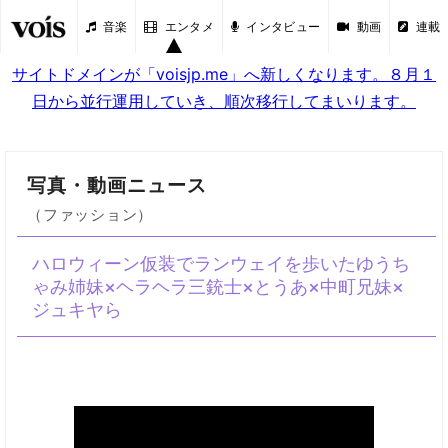
音楽
エンタメ
インタビュー
動画
連載
サイトドメインが「voisjp.me」へ新しくなります。８月１
日から並行運用していき、順次移行してまいります。
写真・動画ニュース
（ファッション）
ハロウィーン仮装でランウェイを歩いたゆうち
ゃみ姉妹×ヘラヘラ三銃士×とうあ×中町兄妹×
ジュキヤら