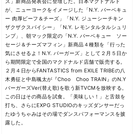
ズ」新商品発表会に登壇した。日本マクドナルド
が、ニューヨークをイメージした「N.Y. バーベキュ
ー 肉厚ビーフ＆チーズ」「N.Y. ジューシーチキン
ザクザクスパイシー」「N.Y. レモンタルタルシュリ
ンプ」、朝マック限定の「N.Y. バーベキュー ソー
セージ＆チーズマフィン」新商品４種類を「行った
気にさせるよ！N.Y. バーガーズ」として２月５日か
ら期間限定で全国のマクドナルド店舗で販売する。
２月４日からFANTASTICS from EXILE TRIBEの八
木勇征と中島颯太が『Choo Choo TRAIN』のN.Y
バーガーズVer(替え歌)を歌う新TVCMを放映する。
この日はその商品を試食。「美味しい！」と舌鼓を
打ち、さらにEXPG STUDIOのキッズダンサーだっ
たゆうちゃみはその場でダンスパフォーマンスを披
露した。