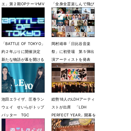
エ」第２期OPテーマMV
「全身全霊楽しんで飛び
プレミア公開
込んでいきたい」
7月10日 18時14分
5月23日 19時16分
「BATTLE OF TOKYO」
岡村靖幸「日比谷音楽
約２年ぶりに開催決定
祭」に初登場 第５弾出
新たな物語が幕を開ける
演アーティストを発表
5月14日 23時40分
5月1日 13時56分
池田エライザ、圧巻ラン
総勢18人のLDHアーティ
ウェイ せいらがトップ
ストが出席 「LDH
バッター TGC
PERFECT YEAR」開幕を
高らかに宣言
3月14日 16時08分