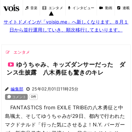
音楽
エンタメ
インタビュー
動画
連載
サイトドメインが「voisjp.me」へ新しくなります。８月１
日から並行運用していき、順次移行してまいります。
エンタメ
ゆうちゃみ、キッズダンサーだった ダ
ンス生披露 八木勇征も驚きのキレ
編集部
25年02月01日11時25分
FANTASTICS from EXILE TRIBEの八木勇征と中
島颯太、そしてゆうちゃみが29日、都内で行われた
マクドナルド「行った気にさせるよ！N.Y. バーガー