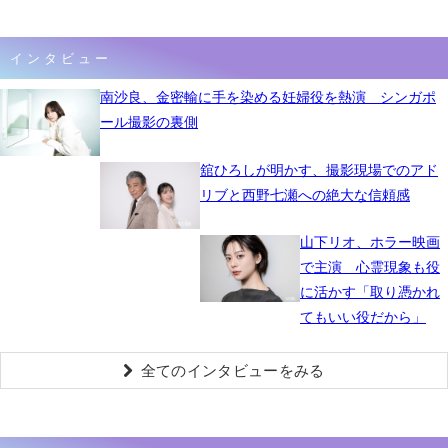
インタビュー
南沙良、金密輸に手を染める妊婦役を熱演 シンガポ
ール撮影の裏側
舘ひろしが明かす、撮影現場でのアド
リブと西野七瀬への絶大な信頼感
山下リオ、ホラー映画
で主演 心霊現象も役
に活かす「取り憑かれ
てもいい役だから」
全てのインタビューをみる