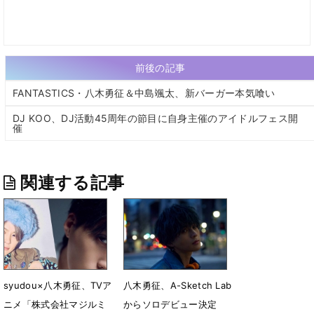
前後の記事
FANTASTICS・八木勇征＆中島颯太、新バーガー本気喰い
DJ KOO、DJ活動45周年の節目に自身主催のアイドルフェス開
催
関連する記事
syudou×八木勇征、TVア
八木勇征、A-Sketch Lab
ニメ「株式会社マジルミ
からソロデビュー決定