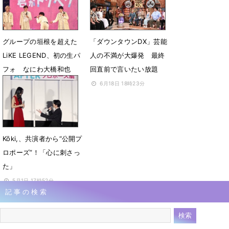
1月19日 14時14分
グループの垣根を超えた
「ダウンタウンDX」芸能
LiKE LEGEND、初の生パ
人の不満が大爆発 最終
フォ なにわ大橋和也
回直前で言いたい放題
「皆さんの熱気がすごす
6月18日 18時23分
ぎて」
10月18日 21時11分
Kōki,、共演者から“公開プ
ロポーズ”！「心に刺さっ
た」
5月1日 17時52分
記事の検索