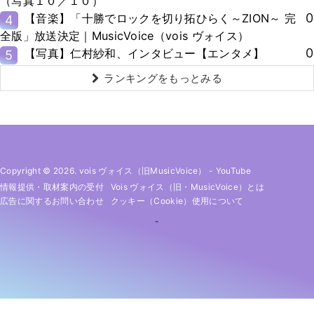
（写真１０／１０）
0
【音楽】「十勝でロックを切り拓ひらく～ZION～ 完
4
全版」放送決定｜MusicVoice（vois ヴォイス）
0
【写真】仁村紗和、インタビュー【エンタメ】
5
ランキングをもっとみる
Copyright © 2026. vois ヴォイス（旧MusicVoice）
-
YouTube
情報提供・取材案内の受付
Vois ヴォイス（旧・MusicVoice）とは
広告に関するお問い合わせ
クッキー（cookie）使用について
-