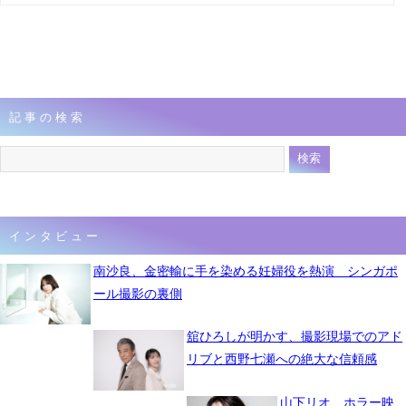
記事の検索
インタビュー
南沙良、金密輸に手を染める妊婦役を熱演 シンガポ
ール撮影の裏側
舘ひろしが明かす、撮影現場でのアド
リブと西野七瀬への絶大な信頼感
山下リオ、ホラー映