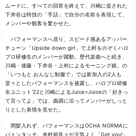
ムードに。すべての回答を終えて、川嶋に促された
下井谷は特技の「手話」で自分の名前を表現して、
メンバーや観客を驚かせた。
パフォーマンスへ戻り、スピード感あるアッパー
チューン「Upside down girl」で上村をのぞくハロ
プロ研修生のメンバーが躍動。歴代楽曲へと続き、
川嶋・後藤・下井谷・上村によるモーニング娘。の
「いつもと おんなじ制服で」では新加入の2人も
堂々としたパフォーマンスを披露し、ハロプロ研修
生ユニット’22と川嶋によるJuice=Juiceの「好きっ
て言ってよ」では、曲調に沿ってメンバーがしっと
りとした表情を見せた。
間髪入れず、パフォーマンスはOCHA NORMAに
バトンタッチ。米村姫良々が元気よく「Get you!」