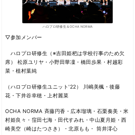
ハロプロ研修生＆OCHA NORMA
▽参加メンバー
ハロプロ研修生（※吉田姫杷は学校行事のため欠
席） 松原ユリヤ・小野田華凜・橋田歩果・村越彩
菜・植村葉純
（ハロプロ研修生ユニット'22） 川嶋美楓・後藤
花・下井谷幸穂・上村麗菜
OCHA NORMA 斉藤円香・広本瑠璃・石栗奏美・米
村姫良々・窪田七海・田代すみれ・中山夏月姫・西
崎美空（崎はたつさき）・北原もも・ 筒井澪心