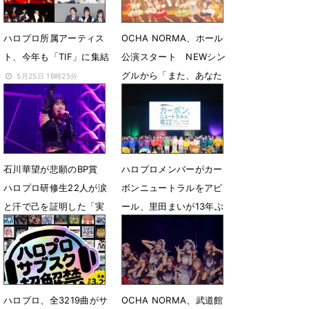
7月8日 23時43分
ハロプロ所属アーティス
OCHA NORMA、ホール
ト、今年も「TIF」に集結
公演スタート NEWシン
グルから「また、あなた
5月25日 16時25分
に恋焦がれているんだ」
初パフォ
5月16日 19時03分
石川華望が悲願のBP賞
ハロプロメンバーがカー
ハロプロ研修生22人が涙
ボンニュートラルをアピ
と汗で己を証明した「実
ール、里田まいが13年ぶ
力診断テスト」
りに登場
5月11日 19時03分
3月21日 15時45分
ハロプロ、全3219曲がサ
OCHA NORMA、武道館