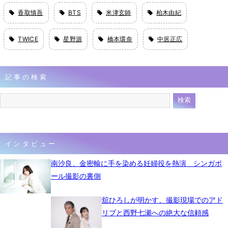
香取慎吾
BTS
米津玄師
柏木由紀
TWICE
星野源
橋本環奈
中居正広
記事の検索
インタビュー
南沙良、金密輸に手を染める妊婦役を熱演 シンガポ
ール撮影の裏側
舘ひろしが明かす、撮影現場でのアド
リブと西野七瀬への絶大な信頼感