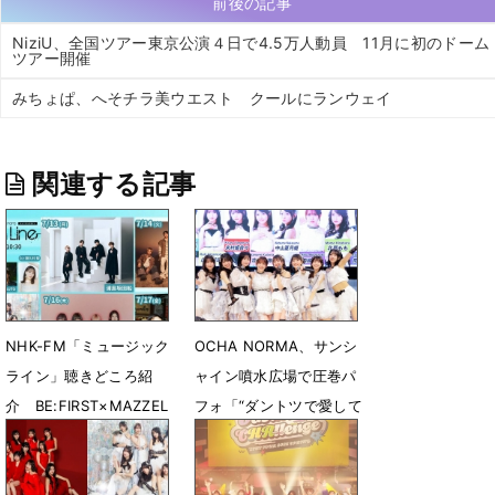
前後の記事
NiziU、全国ツアー東京公演４日で4.5万人動員 11月に初のドーム
ツアー開催
みちょぱ、へそチラ美ウエスト クールにランウェイ
関連する記事
NHK-FM「ミュージック
OCHA NORMA、サンシ
ライン」聴きどころ紹
ャイン噴水広場で圧巻パ
介 BE:FIRST×MAZZEL
フォ「“ダントツで愛して
対談が実現
旋風”を巻き起こした
い！」
7月12日 22時20分