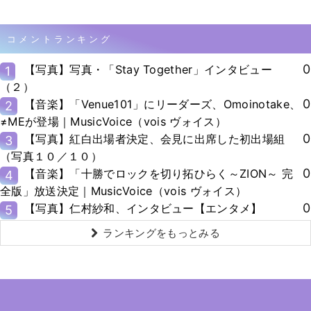
コメントランキング
0
【写真】写真・「Stay Together」インタビュー
1
（２）
0
【音楽】「Venue101」にリーダーズ、Omoinotake、
2
≠MEが登場｜MusicVoice（vois ヴォイス）
0
【写真】紅白出場者決定、会見に出席した初出場組
3
（写真１０／１０）
0
【音楽】「十勝でロックを切り拓ひらく～ZION～ 完
4
全版」放送決定｜MusicVoice（vois ヴォイス）
0
【写真】仁村紗和、インタビュー【エンタメ】
5
ランキングをもっとみる