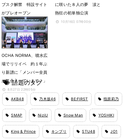
ブスク解禁 特設サイト
に咲いた８人の夢 涙と
がプレオープン
熱狂の初単独公演
2月9日 18時11分
10月16日 07時00分
OCHA NORMA、噴水広
場でリリイベ 約１年ぶ
り新譜に「メンバー全員
が気合入っています！」
話題のタグ
8月27日 22時05分
AKB48
乃木坂46
BE:FIRST
指原莉乃
SMAP
NiziU
Snow Man
YOSHIKI
King & Prince
キンプリ
STU48
JO1