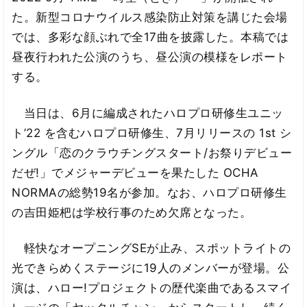
た。新型コロナウイルス感染防止対策を講じた会場
では、多彩な顔ぶれで全17曲を披露した。本稿では
昼夜行われた公演のうち、昼公演の模様をレポート
する。
当日は、6月に編成されたハロプロ研修生ユニッ
ト’22 を含むハロプロ研修生、7月リリースの 1st シ
ングル「恋のクラウチングスタート/お祭りデビュー
だぜ!」でメジャーデビューを果たした OCHA
NORMAの総勢19名が参加。なお、ハロプロ研修生
の吉田姫杷は学校行事のため欠席となった。
軽快なオープニングSEが止み、スポットライトの
光できらめくステージに19人のメンバーが登場。公
演は、ハロー!プロジェクトの歴代楽曲であるスマイ