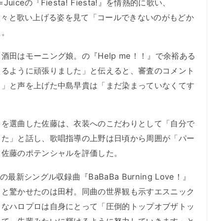
ceの『Fiesta! Fiesta!』を情熱的に歌い、
場は、堂々と歌い上げる姿を見て「コールできないのがもどか
た。
田はモーニング娘。の『Help me！！』で余裕ある
えるように頑張りました」と伝えると、審査のコメント
ぇ」と声を上げた中島早貴は「まだ染まっていなくてす
を選曲した佐藤は、衣装へのこだわりとして「自分で
した」と話し、歌唱指導の上野は日頃から周囲が「パー
、佐藤のポテンシャルを評価した。
シングル収録曲『BaBaBa Burning Love！』
っと驚かせたのは田村。同曲の世界観も示すエスニック
きなハロプロは自身にとって「圧倒的トップオブザトッ