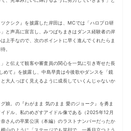
いて、先輩みたいに輝けるように努力していきます」と
ツクシク』を披露した岸田は、MCでは「ハロプロ研
い」と声高に宣言し、みつばちまきはダンス経験者の岸
のは上手なので、次のポイントに早く進んでくれたらま
期待。
」と伝えて観客や審査員の関心を一気に引き寄せた長
抱きしめて』を披露し、中島早貴は今後歌やダンスを「鏡
っと大人っぽく見えるように成長していくんじゃないか
グ娘。の『わがまま 気のまま 愛のジョーク』を勇ま
イドル、私のめざすアイドル像である（2025年12月
玲奈さんの卒業公演（本編）のラストナンバーだったか
る横山のように「ステージでも笑顔で、一番目立つよう