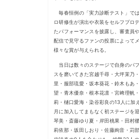
毎春恒例の「実力診断テスト」では
ロ研修生が演出や衣装をセルフプロ
たパフォーマンスを披露し、審査員
配信で見守るファンの投票によって
様々な賞が与えられる。
当日は数々のステージで自身のパフ
スを磨いてきた宮越千尋・大坪茉乃
里・服部琉愛・坂本葵花・鈴木もあ
望・青木優奈・根本花凛・宮﨑理帆
莉・樋口愛海・染谷彩良の13人に加
月に加入してまもなく初ステージを
琴美・斎藤ゆり夏・岸田桃果・田村
莉依那・坂田しおり・佐藤絢音・苅