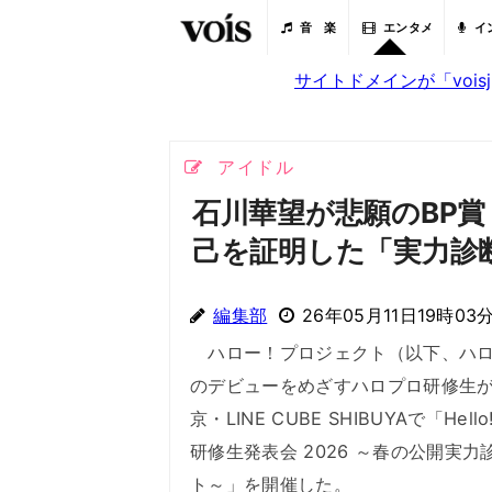
音 楽
エンタメ
イ
サイトドメインが「voi
アイドル
石川華望が悲願のBP賞
己を証明した「実力診
編集部
26年05月11日19時03
ハロー！プロジェクト（以下、ハロ
のデビューをめざすハロプロ研修生が
京・LINE CUBE SHIBUYAで「Hello! 
研修生発表会 2026 ～春の公開実力
ト～」を開催した。