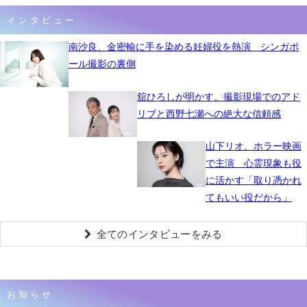
インタビュー
南沙良、金密輸に手を染める妊婦役を熱演 シンガポ
ール撮影の裏側
舘ひろしが明かす、撮影現場でのアド
リブと西野七瀬への絶大な信頼感
山下リオ、ホラー映画
で主演 心霊現象も役
に活かす「取り憑かれ
てもいい役だから」
全てのインタビューをみる
お知らせ