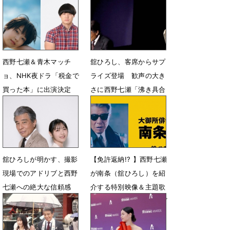
のがすごい」と絶賛
7月3日 14時18分
西野七瀬＆青木マッチ
舘ひろし、客席からサプ
ョ、NHK夜ドラ「税金で
ライズ登場 歓声の大き
買った本」に出演決定
さに西野七瀬「沸き具合
が凄すぎた」
6月25日 17時30分
6月20日 15時50分
舘ひろしが明かす、撮影
【免許返納!? 】西野七瀬
現場でのアドリブと西野
が南条（舘ひろし）を紹
七瀬への絶大な信頼感
介する特別映像＆主題歌
カラオケ風SPリリックビ
6月19日 07時00分
デオ公開
6月16日 12時19分