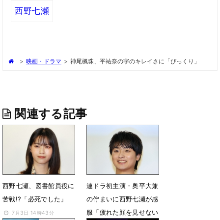
西野七瀬
>
映画・ドラマ
>
神尾楓珠、平祐奈の字のキレイさに「びっくり」
関連する記事
西野七瀬、図書館員役に
連ドラ初主演・奥平大兼
苦戦!?「必死でした」
の佇まいに西野七瀬が感
服「疲れた顔を見せない
7月3日 14時43分