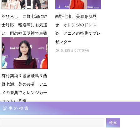
舘ひろし、西野七瀬に紳
西野七瀬、美肩を肌見
士対応 報道陣にも気遣
せ オレンジのドレス
い 雨の神田明神で車祓
姿 アニメの祭典でプレ
い
ゼンター
6月8日 13時07分
5月25日 07時07分
有村架純＆齋藤飛鳥＆西
野七瀬、美の共演 アニ
メの祭典でオレンジカー
ペットに登場
記事の検索
5月25日 06時46分