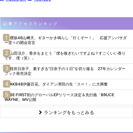
記事アクセスランキング
櫻坂46山﨑天、ギターかき鳴らし「行くぞー！」 応援アンバサダ
ー堂々の開会宣言
山田涼介、香水をまとう「僕を嗅ぎたいですよね？すごくいい香り
です、僕（笑）」
桜井日奈子、素すぎる“日奈子の１日”を切り撮る 27年カレンダー
ブック発売決定
AKB48伊藤百花、ダイアン津田の生「スー！」に大興奮
BE:FIRST初のグローバルEPリリース決定＆先行曲「BRUCE
WAYNE」MV公開
ランキングをもっとみる