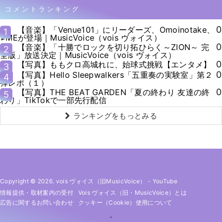
コメントランキング
0
【音楽】「Venue101」にリーダーズ、Omoinotake、
1
≠MEが登場｜MusicVoice（vois ヴォイス）
0
【音楽】「十勝でロックを切り拓ひらく～ZION～ 完
2
全版」放送決定｜MusicVoice（vois ヴォイス）
0
【写真】ももクロ高城れに、始球式挑戦【エンタメ】
3
0
【写真】Hello Sleepwalkers「五重奏の実験室」第２
4
弾レポ（１）
0
【写真】THE BEAT GARDEN「夏の終わり 友達の終
5
わり」TikTokで一部先行配信
ランキングをもっとみる
Copyright © 2026. vois ヴォイス（旧MusicVoice）
-
YouTube
情報提供・取材案内の受付
Vois ヴォイス（旧・MusicVoice）とは
広告に関するお問い合わせ
クッキー（cookie）使用について
-