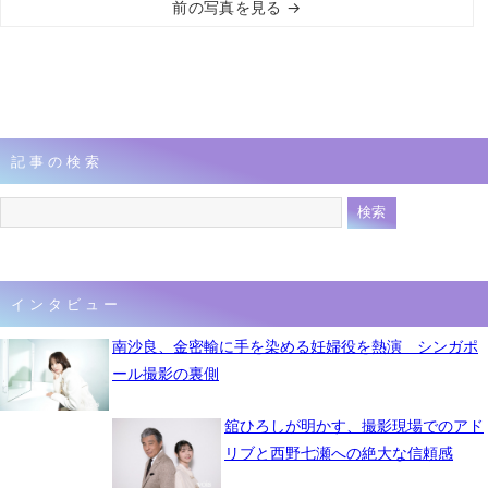
前の写真を見る →
記事の検索
インタビュー
南沙良、金密輸に手を染める妊婦役を熱演 シンガポ
ール撮影の裏側
舘ひろしが明かす、撮影現場でのアド
リブと西野七瀬への絶大な信頼感