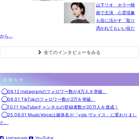
山下リオ、ホラー映
画で主演 心霊現象
も役に活かす「取り
憑かれてもいい役だ
から」
全てのインタビューをみる
お知らせ
◯06.12 Instagramのフォロワー数が4万人を突破。
◯06.01 TikTokのフォロワー数が2万を突破。
◯10.11 YouTubeチャンネルの登録者数が20万人を達成！
◯25.08.01 MusicVoiceは媒体名が「vois ヴォイス」に変わりまし
た。
Instagram
YouTube