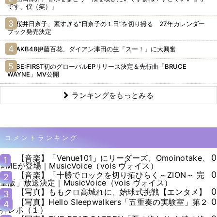
です、僕（笑）」
桜井日奈子、素すぎる“日奈子の１日”を切り撮る 27年カレンダー
ブック発売決定
AKB48伊藤百花、ダイアン津田の生「スー！」に大興奮
BE:FIRST初のグローバルEPリリース決定＆先行曲「BRUCE
WAYNE」MV公開
ランキングをもっとみる
コメントランキング
0
【音楽】「Venue101」にリーダーズ、Omoinotake、
1
≠MEが登場｜MusicVoice（vois ヴォイス）
0
【音楽】「十勝でロックを切り拓ひらく～ZION～ 完
2
全版」放送決定｜MusicVoice（vois ヴォイス）
0
【写真】ももクロ高城れに、始球式挑戦【エンタメ】
3
0
【写真】Hello Sleepwalkers「五重奏の実験室」第２
4
弾レポ（１）