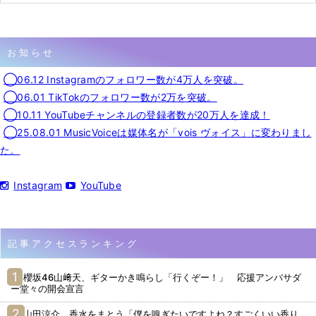
お知らせ
◯06.12 Instagramのフォロワー数が4万人を突破。
◯06.01 TikTokのフォロワー数が2万を突破。
◯10.11 YouTubeチャンネルの登録者数が20万人を達成！
◯25.08.01 MusicVoiceは媒体名が「vois ヴォイス」に変わりまし
た。
Instagram
YouTube
記事アクセスランキング
櫻坂46山﨑天、ギターかき鳴らし「行くぞー！」 応援アンバサダ
ー堂々の開会宣言
山田涼介、香水をまとう「僕を嗅ぎたいですよね？すごくいい香り