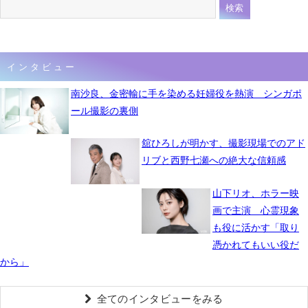
インタビュー
南沙良、金密輸に手を染める妊婦役を熱演 シンガポ
ール撮影の裏側
舘ひろしが明かす、撮影現場でのアド
リブと西野七瀬への絶大な信頼感
山下リオ、ホラー映
画で主演 心霊現象
も役に活かす「取り
憑かれてもいい役だ
から」
全てのインタビューをみる