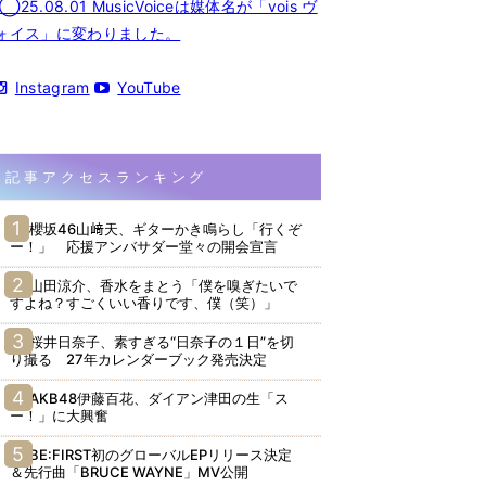
◯25.08.01 MusicVoiceは媒体名が「vois ヴ
ォイス」に変わりました。
Instagram
YouTube
記事アクセスランキング
櫻坂46山﨑天、ギターかき鳴らし「行くぞ
ー！」 応援アンバサダー堂々の開会宣言
山田涼介、香水をまとう「僕を嗅ぎたいで
すよね？すごくいい香りです、僕（笑）」
桜井日奈子、素すぎる“日奈子の１日”を切
り撮る 27年カレンダーブック発売決定
AKB48伊藤百花、ダイアン津田の生「ス
ー！」に大興奮
BE:FIRST初のグローバルEPリリース決定
＆先行曲「BRUCE WAYNE」MV公開