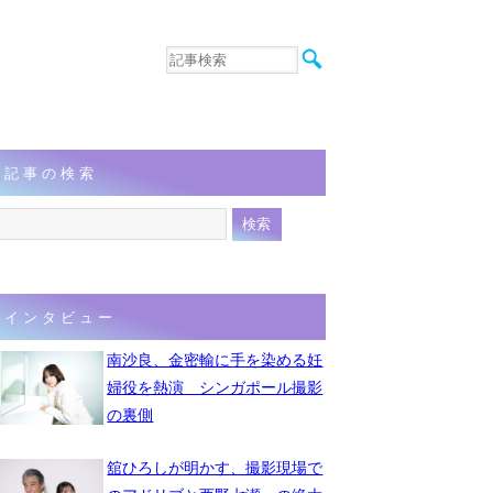
音楽
エンタメ
インタビュー
動画
記事の検索
連載
フォト
インタビュー
南沙良、金密輸に手を染める妊
婦役を熱演 シンガポール撮影
の裏側
舘ひろしが明かす、撮影現場で