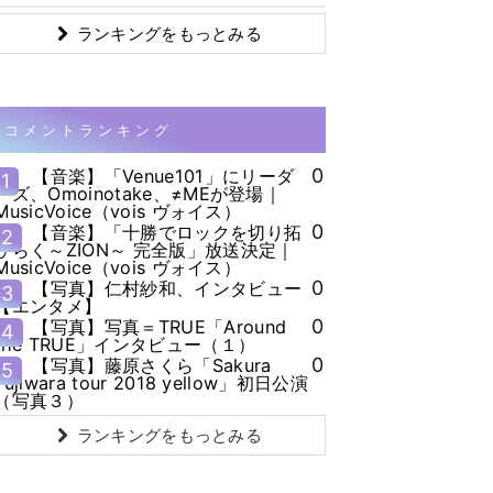
ランキングをもっとみる
コメントランキング
0
【音楽】「Venue101」にリーダ
1
ーズ、Omoinotake、≠MEが登場｜
MusicVoice（vois ヴォイス）
0
【音楽】「十勝でロックを切り拓
2
ひらく～ZION～ 完全版」放送決定｜
MusicVoice（vois ヴォイス）
0
【写真】仁村紗和、インタビュー
3
【エンタメ】
0
【写真】写真＝TRUE「Around
4
the TRUE」インタビュー（１）
0
【写真】藤原さくら「Sakura
5
Fujiwara tour 2018 yellow」初日公演
（写真３）
ランキングをもっとみる