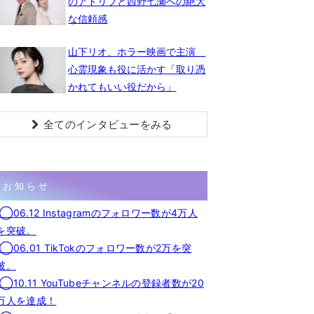
のアドリブと西野七瀬への絶大
な信頼感
山下リオ、ホラー映画で主演
心霊現象も役に活かす「取り憑
かれてもいい役だから」
全てのインタビューをみる
お知らせ
◯06.12 Instagramのフォロワー数が4万人
を突破。
◯06.01 TikTokのフォロワー数が2万を突
破。
◯10.11 YouTubeチャンネルの登録者数が20
万人を達成！