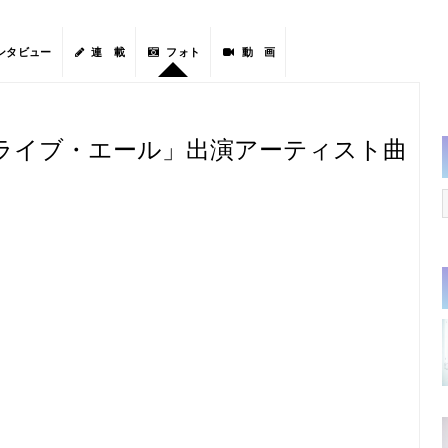
ンタビュー
連 載
フォト
動 画
「ライブ・エール」出演アーティスト曲