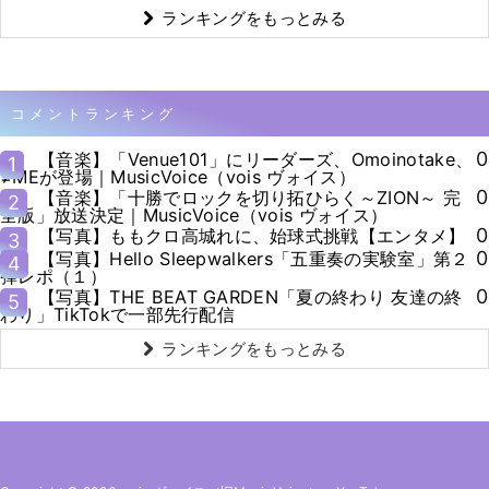
ランキングをもっとみる
コメントランキング
0
【音楽】「Venue101」にリーダーズ、Omoinotake、
1
≠MEが登場｜MusicVoice（vois ヴォイス）
0
【音楽】「十勝でロックを切り拓ひらく～ZION～ 完
2
全版」放送決定｜MusicVoice（vois ヴォイス）
0
【写真】ももクロ高城れに、始球式挑戦【エンタメ】
3
0
【写真】Hello Sleepwalkers「五重奏の実験室」第２
4
弾レポ（１）
0
【写真】THE BEAT GARDEN「夏の終わり 友達の終
5
わり」TikTokで一部先行配信
ランキングをもっとみる