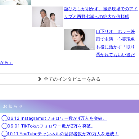
舘ひろしが明かす、撮影現場でのアド
リブと西野七瀬への絶大な信頼感
山下リオ、ホラー映
画で主演 心霊現象
も役に活かす「取り
憑かれてもいい役だ
から」
全てのインタビューをみる
お知らせ
◯06.12 Instagramのフォロワー数が4万人を突破。
◯06.01 TikTokのフォロワー数が2万を突破。
◯10.11 YouTubeチャンネルの登録者数が20万人を達成！