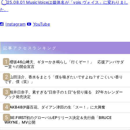
◯25.08.01 MusicVoiceは媒体名が「vois ヴォイス」に変わりまし
た。
Instagram
YouTube
記事アクセスランキング
櫻坂46山﨑天、ギターかき鳴らし「行くぞー！」 応援アンバサダ
ー堂々の開会宣言
山田涼介、香水をまとう「僕を嗅ぎたいですよね？すごくいい香り
です、僕（笑）」
桜井日奈子、素すぎる“日奈子の１日”を切り撮る 27年カレンダー
ブック発売決定
AKB48伊藤百花、ダイアン津田の生「スー！」に大興奮
BE:FIRST初のグローバルEPリリース決定＆先行曲「BRUCE
WAYNE」MV公開