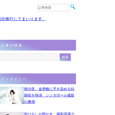
音楽
エンタメ
、順次移行してまいります。
インタビュー
動画
連載
フォト
記事の検索
インタビュー
南沙良、金密輸に手を染める妊
婦役を熱演 シンガポール撮影
の裏側
舘ひろしが明かす、撮影現場で