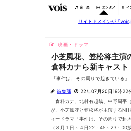
音 楽
エンタメ
イ
サイトドメインが「voi
映画・ドラマ
小芝風花、笠松将主演
倉科カナら新キャスト
『事件は、その周りで起きている』
編集部
22年07月20日18時22
倉科カナ、北村有起哉、中野周平（
が、小芝風花と笠松将が主演するNH
ィードラマ『事件は、その周りで起
（８月１日～４日22：45～23：00