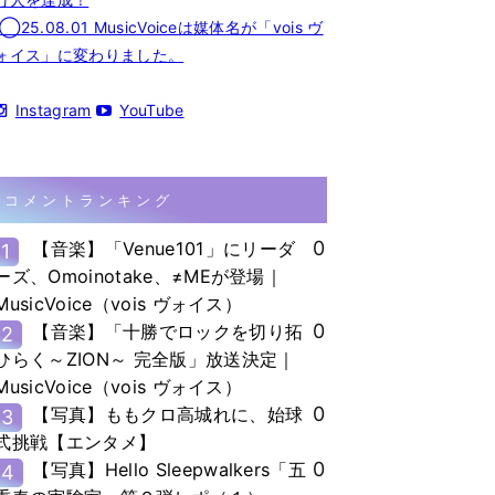
◯25.08.01 MusicVoiceは媒体名が「vois ヴ
ォイス」に変わりました。
Instagram
YouTube
コメントランキング
0
【音楽】「Venue101」にリーダ
1
ーズ、Omoinotake、≠MEが登場｜
MusicVoice（vois ヴォイス）
0
【音楽】「十勝でロックを切り拓
2
ひらく～ZION～ 完全版」放送決定｜
MusicVoice（vois ヴォイス）
0
【写真】ももクロ高城れに、始球
3
式挑戦【エンタメ】
0
【写真】Hello Sleepwalkers「五
4