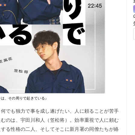
件は、その周りで起きている』
何でも独力で事を成し遂げたい、人に頼ることが苦手
組むのは、宇田川和人（笠松将）。効率重視で人に頼む
反する性格の二人、そしてそこに新月署の同僚たちが絡