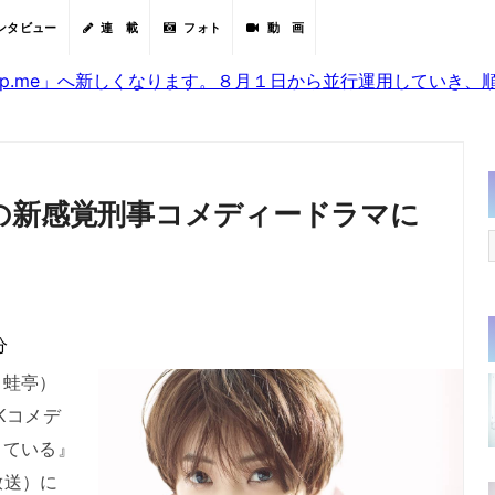
ンタビュー
連 載
フォト
動 画
sjp.me」へ新しくなります。８月１日から並行運用していき
の新感覚刑事コメディードラマに
分
蛙亭）
Kコメデ
きている』
放送）に