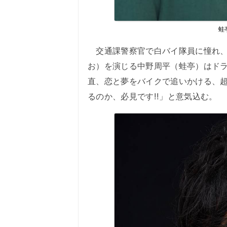
蛙
交通課警察官で白バイ隊員に憧れ、
お）を演じる中野周平（蛙亭）はド
直、恋と夢をバイクで追いかける、
るのか、必見です!!」と意気込む。