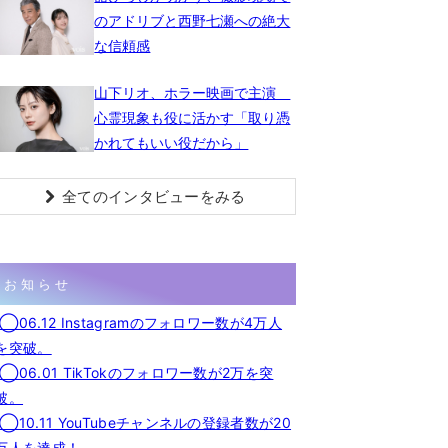
のアドリブと西野七瀬への絶大
な信頼感
山下リオ、ホラー映画で主演
心霊現象も役に活かす「取り憑
かれてもいい役だから」
全てのインタビューをみる
お知らせ
◯06.12 Instagramのフォロワー数が4万人
を突破。
◯06.01 TikTokのフォロワー数が2万を突
破。
◯10.11 YouTubeチャンネルの登録者数が20
万人を達成！