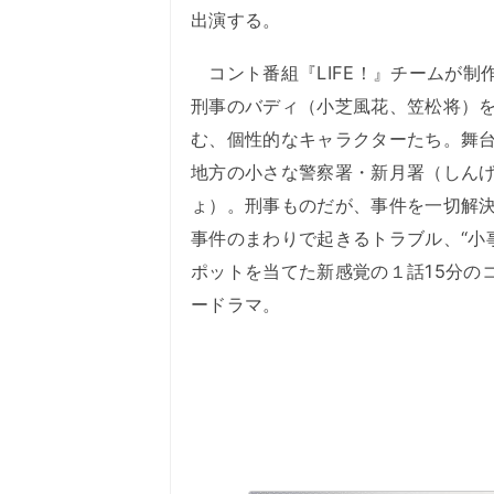
出演する。
コント番組『LIFE！』チームが制
刑事のバディ（小芝風花、笠松将）
む、個性的なキャラクターたち。舞
地方の小さな警察署・新月署（しん
ょ）。刑事ものだが、事件を一切解
事件のまわりで起きるトラブル、“小
ポットを当てた新感覚の１話15分の
ードラマ。