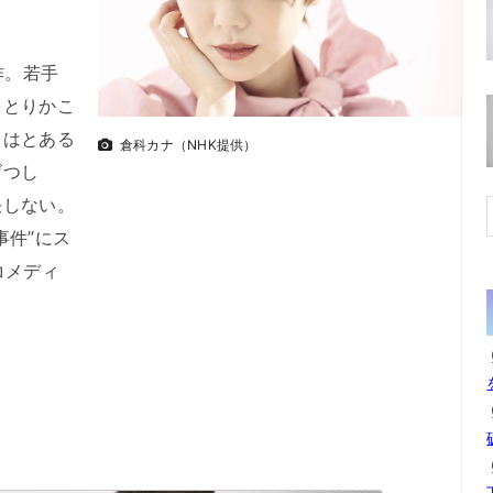
作。若手
をとりかこ
台はとある
倉科カナ（NHK提供）
げつし
決しない。
事件”にス
コメディ