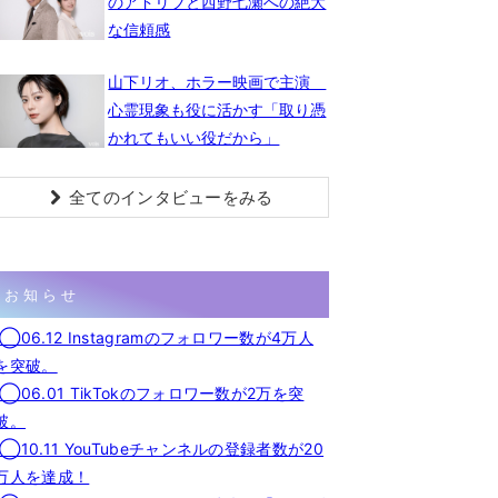
のアドリブと西野七瀬への絶大
な信頼感
山下リオ、ホラー映画で主演
心霊現象も役に活かす「取り憑
かれてもいい役だから」
全てのインタビューをみる
お知らせ
◯06.12 Instagramのフォロワー数が4万人
を突破。
◯06.01 TikTokのフォロワー数が2万を突
破。
◯10.11 YouTubeチャンネルの登録者数が20
万人を達成！