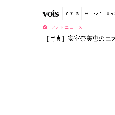
音 楽
エンタメ
イ
フォトニュース
［写真］安室奈美恵の巨