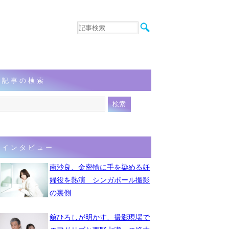
音楽
エンタメ
インタビュー
動画
記事の検索
連載
フォト
インタビュー
南沙良、金密輸に手を染める妊
婦役を熱演 シンガポール撮影
の裏側
舘ひろしが明かす、撮影現場で