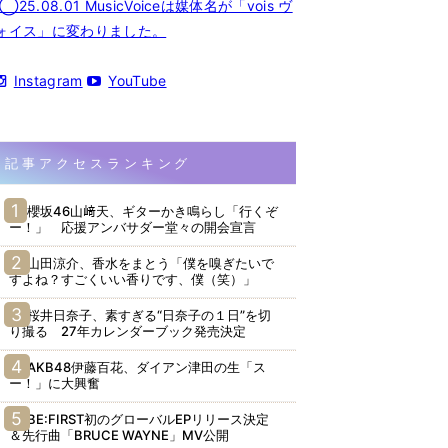
◯25.08.01 MusicVoiceは媒体名が「vois ヴ
ォイス」に変わりました。
Instagram
YouTube
記事アクセスランキング
櫻坂46山﨑天、ギターかき鳴らし「行くぞ
ー！」 応援アンバサダー堂々の開会宣言
山田涼介、香水をまとう「僕を嗅ぎたいで
すよね？すごくいい香りです、僕（笑）」
桜井日奈子、素すぎる“日奈子の１日”を切
り撮る 27年カレンダーブック発売決定
AKB48伊藤百花、ダイアン津田の生「ス
ー！」に大興奮
BE:FIRST初のグローバルEPリリース決定
＆先行曲「BRUCE WAYNE」MV公開