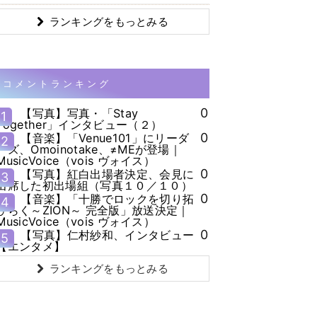
ランキングをもっとみる
コメントランキング
0
【写真】写真・「Stay
1
Together」インタビュー（２）
0
【音楽】「Venue101」にリーダ
2
ーズ、Omoinotake、≠MEが登場｜
MusicVoice（vois ヴォイス）
0
【写真】紅白出場者決定、会見に
3
出席した初出場組（写真１０／１０）
0
【音楽】「十勝でロックを切り拓
4
ひらく～ZION～ 完全版」放送決定｜
MusicVoice（vois ヴォイス）
0
【写真】仁村紗和、インタビュー
5
【エンタメ】
ランキングをもっとみる