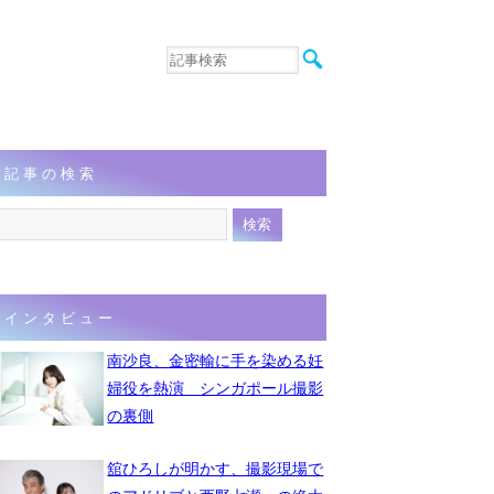
音楽
エンタメ
インタビュー
動画
記事の検索
連載
フォト
インタビュー
南沙良、金密輸に手を染める妊
婦役を熱演 シンガポール撮影
の裏側
舘ひろしが明かす、撮影現場で