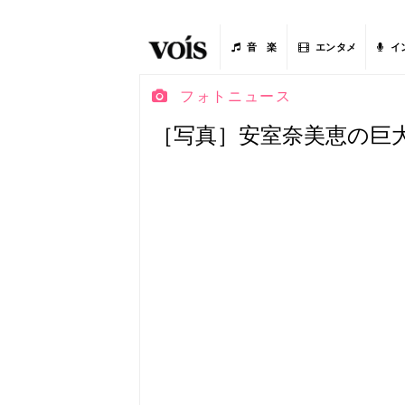
音 楽
エンタメ
イ
フォトニュース
［写真］安室奈美恵の巨