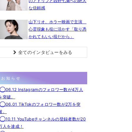
のアドリブと西野七瀬への絶大
な信頼感
山下リオ、ホラー映画で主演
心霊現象も役に活かす「取り憑
かれてもいい役だから」
全てのインタビューをみる
お知らせ
◯06.12 Instagramのフォロワー数が4万人
を突破。
◯06.01 TikTokのフォロワー数が2万を突
破。
◯10.11 YouTubeチャンネルの登録者数が20
万人を達成！