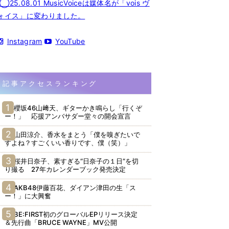
◯25.08.01 MusicVoiceは媒体名が「vois ヴ
ォイス」に変わりました。
Instagram
YouTube
記事アクセスランキング
櫻坂46山﨑天、ギターかき鳴らし「行くぞ
ー！」 応援アンバサダー堂々の開会宣言
山田涼介、香水をまとう「僕を嗅ぎたいで
すよね？すごくいい香りです、僕（笑）」
桜井日奈子、素すぎる“日奈子の１日”を切
り撮る 27年カレンダーブック発売決定
AKB48伊藤百花、ダイアン津田の生「ス
ー！」に大興奮
BE:FIRST初のグローバルEPリリース決定
＆先行曲「BRUCE WAYNE」MV公開