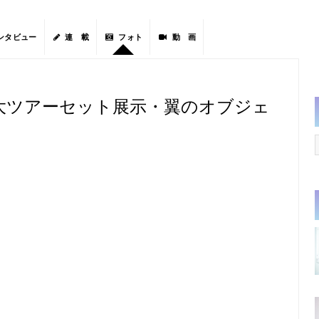
ンタビュー
連 載
フォト
動 画
大ツアーセット展示・翼のオブジェ