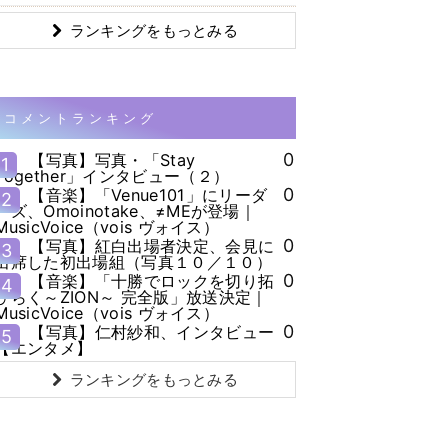
ランキングをもっとみる
コメントランキング
0
【写真】写真・「Stay
1
Together」インタビュー（２）
0
【音楽】「Venue101」にリーダ
2
ーズ、Omoinotake、≠MEが登場｜
MusicVoice（vois ヴォイス）
0
【写真】紅白出場者決定、会見に
3
出席した初出場組（写真１０／１０）
0
【音楽】「十勝でロックを切り拓
4
ひらく～ZION～ 完全版」放送決定｜
MusicVoice（vois ヴォイス）
0
【写真】仁村紗和、インタビュー
5
【エンタメ】
ランキングをもっとみる