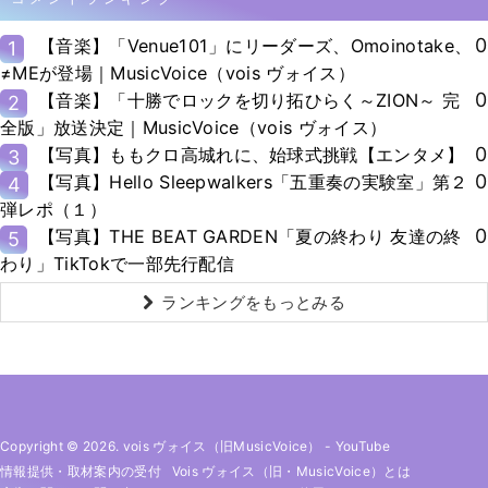
0
【音楽】「Venue101」にリーダーズ、Omoinotake、
1
≠MEが登場｜MusicVoice（vois ヴォイス）
0
【音楽】「十勝でロックを切り拓ひらく～ZION～ 完
2
全版」放送決定｜MusicVoice（vois ヴォイス）
0
【写真】ももクロ高城れに、始球式挑戦【エンタメ】
3
0
【写真】Hello Sleepwalkers「五重奏の実験室」第２
4
弾レポ（１）
0
【写真】THE BEAT GARDEN「夏の終わり 友達の終
5
わり」TikTokで一部先行配信
ランキングをもっとみる
Copyright © 2026. vois ヴォイス（旧MusicVoice）
-
YouTube
情報提供・取材案内の受付
Vois ヴォイス（旧・MusicVoice）とは