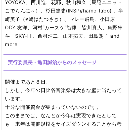
YOYOKA、西川進、花耶、秋山和久（民謡ユニット
こでらんに～）、杉田篤史(INSPi/hamo-labo) 、半
崎美子（※崎はたつさき）、マレー飛鳥、小田原
ODY 友洋、河村“カースケ”智康、皆川真人、角野隼
斗、SKY-HI、西村浩二、山本拓夫、田島朗子 and
more
実行委員長・亀田誠治からのメッセージ
開催まであと８日。
しかし、今年の日比谷音楽祭は大きな壁に当たって
います。
十分な開催資金が集まっていないのです。
このままでは、なんとか今年は実現できたとして
も、来年は開催規模をサイズダウンすることから考