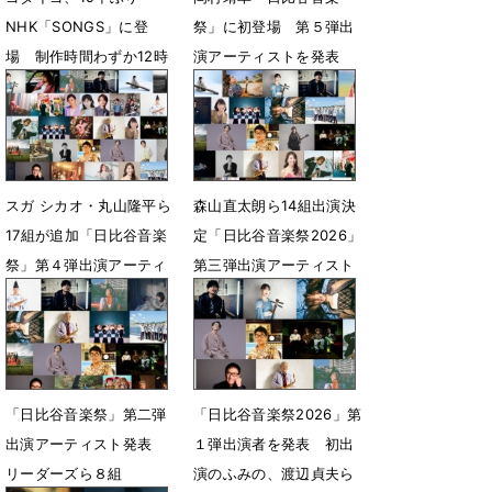
NHK「SONGS」に登
祭」に初登場 第５弾出
場 制作時間わずか12時
演アーティストを発表
間!?「銀河鉄道999」秘
5月1日 13時56分
話
5月7日 19時06分
スガ シカオ・丸山隆平ら
森山直太朗ら14組出演決
17組が追加「日比谷音楽
定「日比谷音楽祭2026」
祭」第４弾出演アーティ
第三弾出演アーティスト
スト発表
発表
4月24日 14時10分
3月30日 19時00分
「日比谷音楽祭」第二弾
「日比谷音楽祭2026」第
出演アーティスト発表
１弾出演者を発表 初出
リーダーズら８組
演のふみの、渡辺貞夫ら