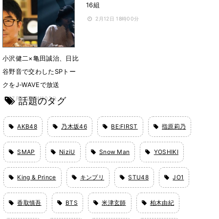
16組
3月4日 12時33分
2月12日 18時00分
小沢健二×亀田誠治、日比
谷野音で交わしたSPトー
クをJ-WAVEで放送
話題のタグ
7月23日 14時03分
AKB48
乃木坂46
BE:FIRST
指原莉乃
SMAP
NiziU
Snow Man
YOSHIKI
King & Prince
キンプリ
STU48
JO1
香取慎吾
BTS
米津玄師
柏木由紀