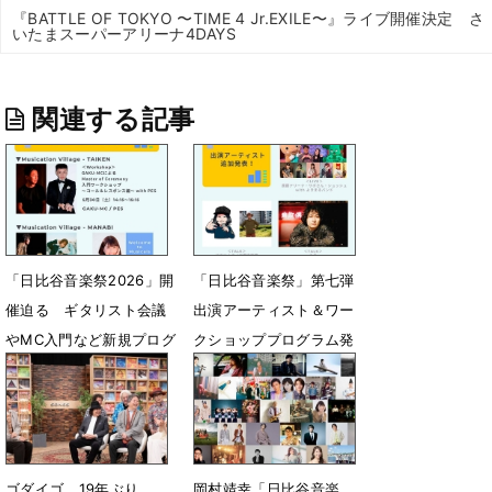
『BATTLE OF TOKYO 〜TIME 4 Jr.EXILE〜』ライブ開催決定 さ
いたまスーパーアリーナ4DAYS
関連する記事
「日比谷音楽祭2026」開
「日比谷音楽祭」第七弾
催迫る ギタリスト会議
出演アーティスト＆ワー
やMC入門など新規プログ
クショッププログラム発
ラム発表
表
5月23日 18時00分
5月15日 13時55分
ゴダイゴ、19年ぶり
岡村靖幸「日比谷音楽