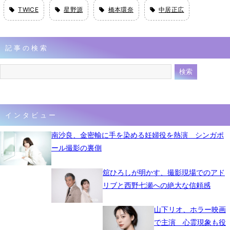
TWICE
星野源
橋本環奈
中居正広
記事の検索
インタビュー
南沙良、金密輸に手を染める妊婦役を熱演 シンガポ
ール撮影の裏側
舘ひろしが明かす、撮影現場でのアド
リブと西野七瀬への絶大な信頼感
山下リオ、ホラー映画
で主演 心霊現象も役