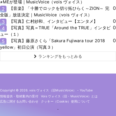
≠MEが登場｜MusicVoice（vois ヴォイス）
0
【音楽】「十勝でロックを切り拓ひらく～ZION～ 完
2
全版」放送決定｜MusicVoice（vois ヴォイス）
0
【写真】仁村紗和、インタビュー【エンタメ】
3
0
【写真】写真＝TRUE「Around the TRUE」インタビ
4
ュー（１）
0
【写真】藤原さくら「Sakura Fujiwara tour 2018
5
yellow」初日公演（写真３）
ランキングをもっとみる
Copyright © 2026. vois ヴォイス（旧MusicVoice）
-
YouTube
情報提供・取材案内の受付
Vois ヴォイス（旧・MusicVoice）とは
広告に関するお問い合わせ
クッキー（cookie）使用について
-