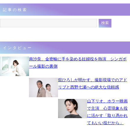
記事の検索
インタビュー
南沙良、金密輸に手を染める妊婦役を熱演 シンガポ
ール撮影の裏側
舘ひろしが明かす、撮影現場でのアド
リブと西野七瀬への絶大な信頼感
山下リオ、ホラー映画
で主演 心霊現象も役
に活かす「取り憑かれ
てもいい役だから」