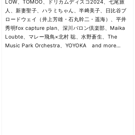
LOW、TOMOO、ドリカムディスコ2024、七尾旅
人、新妻聖子、ハラミちゃん、半﨑美子、日比谷ブ
ロードウェイ（井上芳雄・石丸幹二・遥海）、平井
秀明fox capture plan、深川バロン倶楽部、Maika
Loubte、マレー飛鳥×北村 聡、水野蒼生、The
Music Park Orchestra、YOYOKA and more…