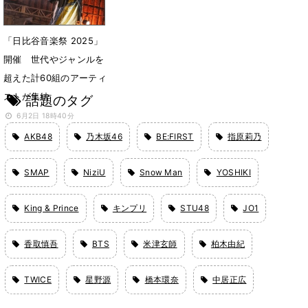
「日比谷音楽祭 2025」
開催 世代やジャンルを
超えた計60組のアーティ
ストが集結
話題のタグ
6月2日 18時40分
AKB48
乃木坂46
BE:FIRST
指原莉乃
SMAP
NiziU
Snow Man
YOSHIKI
King & Prince
キンプリ
STU48
JO1
香取慎吾
BTS
米津玄師
柏木由紀
TWICE
星野源
橋本環奈
中居正広