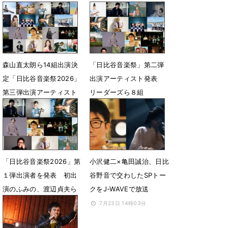
スト発表
5月1日 13時56分
4月24日 14時10分
森山直太朗ら14組出演決
「日比谷音楽祭」第二弾
定「日比谷音楽祭2026」
出演アーティスト発表
第三弾出演アーティスト
リーダーズら８組
発表
3月4日 12時33分
3月30日 19時00分
「日比谷音楽祭2026」第
小沢健二×亀田誠治、日比
１弾出演者を発表 初出
谷野音で交わしたSPトー
演のふみの、渡辺貞夫ら
クをJ-WAVEで放送
16組
7月23日 14時03分
2月12日 18時00分