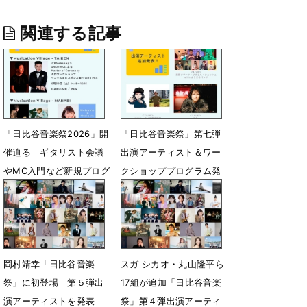
関連する記事
「日比谷音楽祭2026」開
「日比谷音楽祭」第七弾
催迫る ギタリスト会議
出演アーティスト＆ワー
やMC入門など新規プログ
クショッププログラム発
ラム発表
表
5月23日 18時00分
5月15日 13時55分
岡村靖幸「日比谷音楽
スガ シカオ・丸山隆平ら
祭」に初登場 第５弾出
17組が追加「日比谷音楽
演アーティストを発表
祭」第４弾出演アーティ