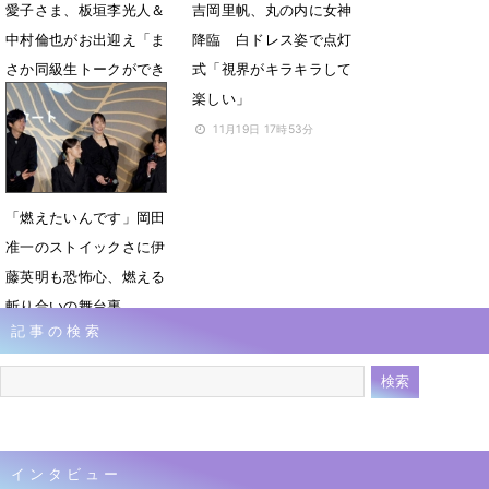
愛子さま、板垣李光人＆
吉岡里帆、丸の内に女神
中村倫也がお出迎え「ま
降臨 白ドレス姿で点灯
さか同級生トークができ
式「視界がキラキラして
るとは」
楽しい」
12月1日 07時39分
11月19日 17時53分
「燃えたいんです」岡田
准一のストイックさに伊
藤英明も恐怖心、燃える
斬り合いの舞台裏
記事の検索
11月19日 09時26分
インタビュー