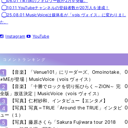
◯06.01 TikTokのフォロワー数が2万を突破。
◯10.11 YouTubeチャンネルの登録者数が20万人を達成！
◯25.08.01 MusicVoiceは媒体名が「vois ヴォイス」に変わりまし
た。
Instagram
YouTube
コメントランキング
0
【音楽】「Venue101」にリーダーズ、Omoinotake、
1
≠MEが登場｜MusicVoice（vois ヴォイス）
0
【音楽】「十勝でロックを切り拓ひらく～ZION～ 完
2
全版」放送決定｜MusicVoice（vois ヴォイス）
0
【写真】仁村紗和、インタビュー【エンタメ】
3
0
【写真】写真＝TRUE「Around the TRUE」インタビ
4
ュー（１）
0
【写真】藤原さくら「Sakura Fujiwara tour 2018
5