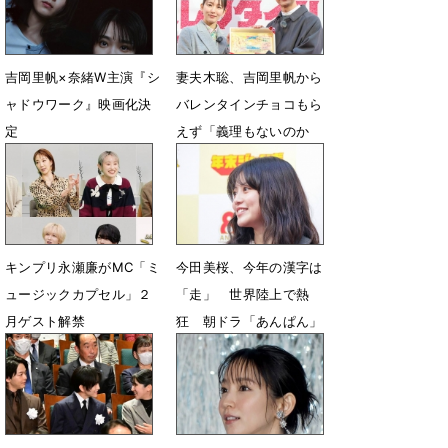
3月15日 17時23分
吉岡里帆×奈緒W主演『シ
妻夫木聡、吉岡里帆から
ャドウワーク』映画化決
バレンタインチョコもら
定
えず「義理もないのか
よ！」
2月20日 17時00分
2月3日 21時39分
キンプリ永瀬廉がMC「ミ
今田美桜、今年の漢字は
ュージックカプセル」２
「走」 世界陸上で熱
月ゲスト解禁
狂 朝ドラ「あんぱん」
で走り抜け
1月29日 18時19分
12月1日 08時16分