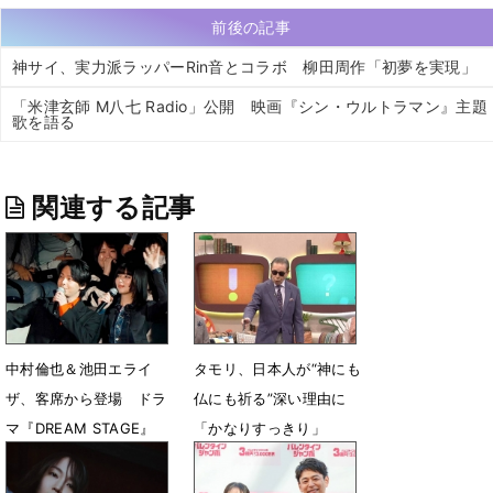
前後の記事
神サイ、実力派ラッパーRin音とコラボ 柳田周作「初夢を実現」
「米津玄師 M八七 Radio」公開 映画『シン・ウルトラマン』主題
歌を語る
関連する記事
中村倫也＆池田エライ
タモリ、日本人が“神にも
ザ、客席から登場 ドラ
仏にも祈る”深い理由に
マ『DREAM STAGE』
「かなりすっきり」
NAZE＆TORINNERと感
3月6日 07時00分
謝