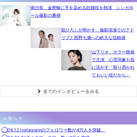
南沙良、金密輸に手を染める妊婦役を熱演 シンガポ
ール撮影の裏側
舘ひろしが明かす、撮影現場でのアド
リブと西野七瀬への絶大な信頼感
山下リオ、ホラー映画
で主演 心霊現象も役
に活かす「取り憑かれ
てもいい役だから」
全てのインタビューをみる
お知らせ
◯06.12 Instagramのフォロワー数が4万人を突破。