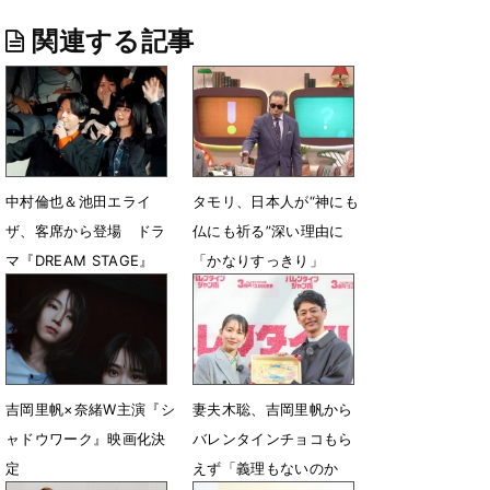
関連する記事
中村倫也＆池田エライ
タモリ、日本人が“神にも
ザ、客席から登場 ドラ
仏にも祈る”深い理由に
マ『DREAM STAGE』
「かなりすっきり」
NAZE＆TORINNERと感
3月6日 07時00分
謝
3月15日 17時23分
吉岡里帆×奈緒W主演『シ
妻夫木聡、吉岡里帆から
ャドウワーク』映画化決
バレンタインチョコもら
定
えず「義理もないのか