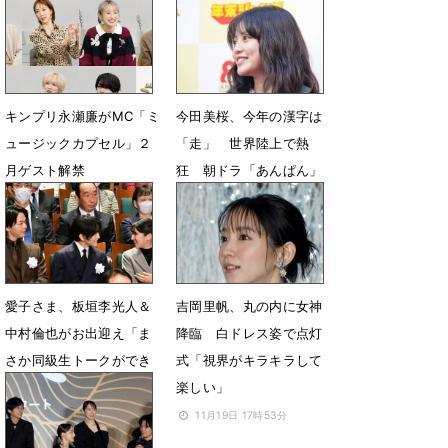
よ！」
2月20日 17時00分
2月3日 21時39分
キンプリ永瀬廉がMC「ミ
今田美桜、今年の漢字は
ュージックカプセル」２
「走」 世界陸上で熱
月ゲスト解禁
狂 朝ドラ「あんぱん」
で走り抜け
1月29日 18時19分
12月1日 08時16分
愛子さま、板垣李光人＆
吉岡里帆、丸の内に女神
中村倫也がお出迎え「ま
降臨 白ドレス姿で点灯
さか同級生トークができ
式「視界がキラキラして
るとは」
楽しい」
12月1日 07時39分
11月19日 17時53分