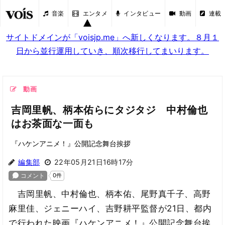
音楽
エンタメ
インタビュー
動画
連載
サイトドメインが「voisjp.me」へ新しくなります。８月１
日から並行運用していき、順次移行してまいります。
動画
吉岡里帆、柄本佑らにタジタジ 中村倫也
はお茶面な一面も
『ハケンアニメ！』公開記念舞台挨拶
編集部
22年05月21日16時17分
吉岡里帆、中村倫也、柄本佑、尾野真千子、高野
麻里佳、ジェニーハイ、吉野耕平監督が21日、都内
で行われた映画『ハケンアニメ！』公開記念舞台挨