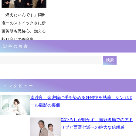
「燃えたいんです」岡田
准一のストイックさに伊
藤英明も恐怖心、燃える
斬り合いの舞台裏
記事の検索
11月19日 09時26分
インタビュー
南沙良、金密輸に手を染める妊婦役を熱演 シンガポ
ール撮影の裏側
舘ひろしが明かす、撮影現場でのアド
リブと西野七瀬への絶大な信頼感