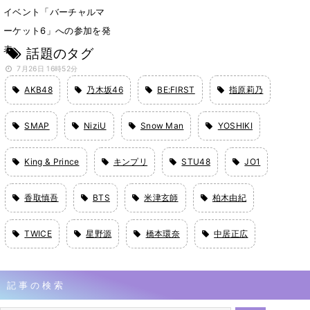
イベント「バーチャルマ
ーケット6」への参加を発
表
話題のタグ
7月26日 16時52分
AKB48
乃木坂46
BE:FIRST
指原莉乃
SMAP
NiziU
Snow Man
YOSHIKI
King & Prince
キンプリ
STU48
JO1
香取慎吾
BTS
米津玄師
柏木由紀
TWICE
星野源
橋本環奈
中居正広
記事の検索