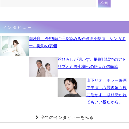
インタビュー
南沙良、金密輸に手を染める妊婦役を熱演 シンガポ
ール撮影の裏側
舘ひろしが明かす、撮影現場でのアド
リブと西野七瀬への絶大な信頼感
山下リオ、ホラー映画
で主演 心霊現象も役
に活かす「取り憑かれ
てもいい役だから」
全てのインタビューをみる