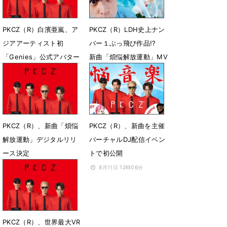
PKCZ（R）白濱亜嵐、ア
PKCZ（R）LDH史上ナン
ジアアーティスト初
バー１ぶっ飛び作品!?
「Genies」公式アバター
新曲「煩悩解放運動」MV
に抜てき
公開
10月5日 14時26分
9月1日 23時41分
PKCZ（R）、新曲「煩悩
PKCZ（R）、新曲を主催
解放運動」デジタルリリ
バーチャルDJ配信イベン
ース決定
トで初公開
8月16日 06時00分
8月11日 12時06分
PKCZ（R）、世界最大VR