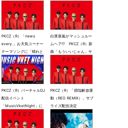
PKCZ（R）「news
白濱亜嵐がマッシュルー
every.」お天気コーナー
ムヘア!? PKCZ（R）新
テーマソングに「晴れと
曲「もういいじゃん」サ
きどきドキドキ」が決定
プライズ配信決定
6月6日 15時44分
5月11日 21時54分
PKCZ（R）バーチャルDJ
PKCZ（R）「煩悩解放運
配信イベント
動（REO REMIX）」サプ
「MusicVketNight」に
ライズ配信決定
出演決定
10月22日 10時54分
11月10日 22時18分