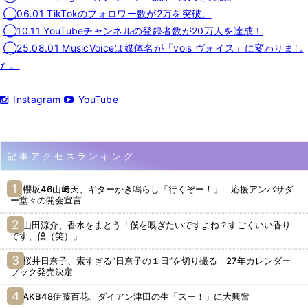
◯06.01 TikTokのフォロワー数が2万を突破。
◯10.11 YouTubeチャンネルの登録者数が20万人を達成！
◯25.08.01 MusicVoiceは媒体名が「vois ヴォイス」に変わりまし
た。
Instagram
YouTube
記事アクセスランキング
櫻坂46山﨑天、ギターかき鳴らし「行くぞー！」 応援アンバサダ
ー堂々の開会宣言
山田涼介、香水をまとう「僕を嗅ぎたいですよね？すごくいい香り
です、僕（笑）」
桜井日奈子、素すぎる“日奈子の１日”を切り撮る 27年カレンダー
ブック発売決定
AKB48伊藤百花、ダイアン津田の生「スー！」に大興奮