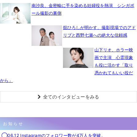
南沙良、金密輸に手を染める妊婦役を熱演 シンガポ
ール撮影の裏側
舘ひろしが明かす、撮影現場でのアド
リブと西野七瀬への絶大な信頼感
山下リオ、ホラー映
画で主演 心霊現象
も役に活かす「取り
憑かれてもいい役だ
から」
全てのインタビューをみる
お知らせ
◯06.12 Instagramのフォロワー数が4万人を突破。