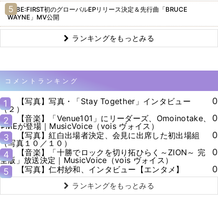
BE:FIRST初のグローバルEPリリース決定＆先行曲「BRUCE
WAYNE」MV公開
ランキングをもっとみる
コメントランキング
0
【写真】写真・「Stay Together」インタビュー
1
（２）
0
【音楽】「Venue101」にリーダーズ、Omoinotake、
2
≠MEが登場｜MusicVoice（vois ヴォイス）
0
【写真】紅白出場者決定、会見に出席した初出場組
3
（写真１０／１０）
0
【音楽】「十勝でロックを切り拓ひらく～ZION～ 完
4
全版」放送決定｜MusicVoice（vois ヴォイス）
0
【写真】仁村紗和、インタビュー【エンタメ】
5
ランキングをもっとみる