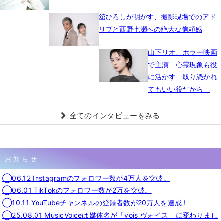
舘ひろしが明かす、撮影現場でのアド
リブと西野七瀬への絶大な信頼感
山下リオ、ホラー映画
で主演 心霊現象も役
に活かす「取り憑かれ
てもいい役だから」
全てのインタビューをみる
お知らせ
◯06.12 Instagramのフォロワー数が4万人を突破。
◯06.01 TikTokのフォロワー数が2万を突破。
◯10.11 YouTubeチャンネルの登録者数が20万人を達成！
◯25.08.01 MusicVoiceは媒体名が「vois ヴォイス」に変わりまし