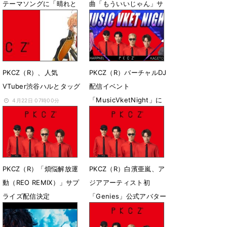
テーマソングに「晴れと
曲「もういいじゃん」サ
きどきドキドキ」が決定
プライズ配信決定
6月6日 15時44分
5月11日 21時54分
PKCZ（R）、人気
PKCZ（R）バーチャルDJ
VTuber渋谷ハルとタッグ
配信イベント
「MusicVketNight」に
4月22日 07時00分
出演決定
11月10日 22時18分
PKCZ（R）「煩悩解放運
PKCZ（R）白濱亜嵐、ア
動（REO REMIX）」サプ
ジアアーティスト初
ライズ配信決定
「Genies」公式アバター
に抜てき
10月22日 10時54分
10月5日 14時26分