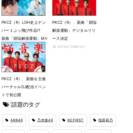
PKCZ（R）LDH史上ナン
PKCZ（R）、新曲「煩悩
バー１ぶっ飛び作品!?
解放運動」デジタルリリ
新曲「煩悩解放運動」MV
ース決定
公開
8月16日 06時00分
9月1日 23時41分
PKCZ（R）、新曲を主催
バーチャルDJ配信イベン
トで初公開
話題のタグ
8月11日 12時06分
AKB48
乃木坂46
BE:FIRST
指原莉乃