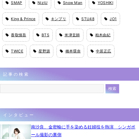
SMAP
NiziU
Snow Man
YOSHIKI
King & Prince
キンプリ
STU48
JO1
香取慎吾
BTS
米津玄師
柏木由紀
TWICE
星野源
橋本環奈
中居正広
記事の検索
インタビュー
南沙良、金密輸に手を染める妊婦役を熱演 シンガポ
ール撮影の裏側