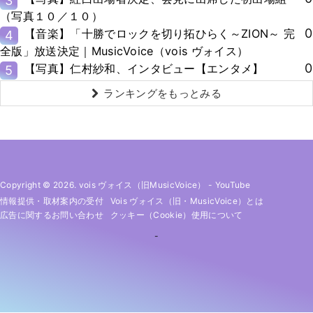
3
（写真１０／１０）
0
【音楽】「十勝でロックを切り拓ひらく～ZION～ 完
4
全版」放送決定｜MusicVoice（vois ヴォイス）
0
【写真】仁村紗和、インタビュー【エンタメ】
5
ランキングをもっとみる
Copyright © 2026. vois ヴォイス（旧MusicVoice）
-
YouTube
情報提供・取材案内の受付
Vois ヴォイス（旧・MusicVoice）とは
広告に関するお問い合わせ
クッキー（cookie）使用について
-