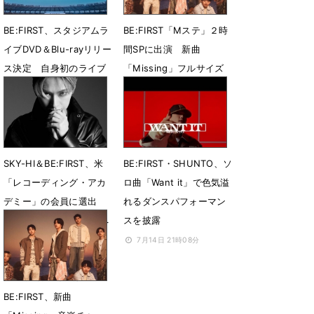
BE:FIRST、スタジアムラ
BE:FIRST「Mステ」２時
イブDVD＆Blu-rayリリー
間SPに出演 新曲
ス決定 自身初のライブ
「Missing」フルサイズ
音源CDも収録
で生パフォ
7月21日 13時56分
7月18日 11時08分
SKY-HI＆BE:FIRST、米
BE:FIRST・SHUNTO、ソ
「レコーディング・アカ
ロ曲「Want it」で色気溢
デミー」の会員に選出
れるダンスパフォーマン
「第69回グラミー賞」へ
スを披露
の投票および出席資格を
7月14日 21時08分
獲得
7月16日 10時04分
BE:FIRST、新曲