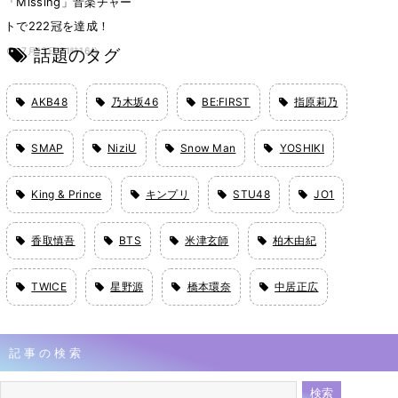
「Missing」音楽チャー
トで222冠を達成！
話題のタグ
7月13日 21時16分
AKB48
乃木坂46
BE:FIRST
指原莉乃
SMAP
NiziU
Snow Man
YOSHIKI
King & Prince
キンプリ
STU48
JO1
香取慎吾
BTS
米津玄師
柏木由紀
TWICE
星野源
橋本環奈
中居正広
記事の検索