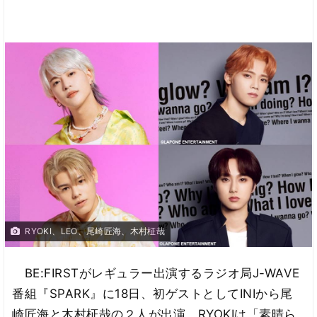
RYOKI、LEO、尾崎匠海、木村柾哉
BE:FIRSTがレギュラー出演するラジオ局J-WAVE
番組『SPARK』に18日、初ゲストとしてINIから尾
崎匠海と木村柾哉の２人が出演。RYOKIは「素晴ら