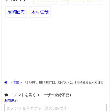
尾崎匠海
木村柾哉
>
音楽
>
『SPARK』BE:FIRST回、初ゲストにINI尾崎匠海＆木村柾哉
コメントを書く（ユーザー登録不要）