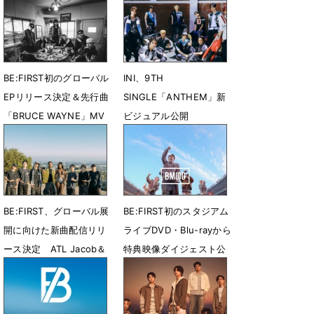
BE:FIRST初のグローバル
INI、9TH
EPリリース決定＆先行曲
SINGLE「ANTHEM」新
「BRUCE WAYNE」MV
ビジュアル公開
公開
7月31日 23時10分
7月31日 23時27分
BE:FIRST、グローバル展
BE:FIRST初のスタジアム
開に向けた新曲配信リリ
ライブDVD・Blu-rayから
ース決定 ATL Jacob＆
特典映像ダイジェスト公
Flo Milliとコラボ
開
7月28日 08時00分
7月26日 12時42分