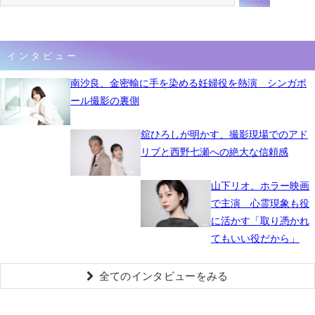
インタビュー
南沙良、金密輸に手を染める妊婦役を熱演 シンガポ
ール撮影の裏側
舘ひろしが明かす、撮影現場でのアド
リブと西野七瀬への絶大な信頼感
山下リオ、ホラー映画
で主演 心霊現象も役
に活かす「取り憑かれ
てもいい役だから」
全てのインタビューをみる