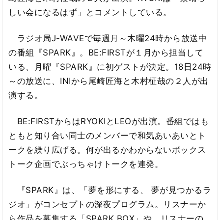
しい会になるはず」とコメントしている。
ラジオ局J-WAVEで毎週月～木曜24時から放送中
の番組『SPARK』。BE:FIRSTが１月から担当して
いる、月曜『SPARK』に初ゲストが決定。18日24時
～の放送に、INIから尾崎匠海と木村柾哉の２人が出
演する。
BE:FIRSTからはRYOKIとLEOが出演。番組ではも
ともと知り合い同士のメンバーで和気あいあいとト
ークを繰り広げる。何が出るかわからないボックス
トーク企画でぶっちゃけトークを連発。
『SPARK』は、「夢を形にする、 夢が見つかるラ
ジオ」がコンセプトの深夜プログラム。リスナーか
ら作品を募集する「SPARK BOX」や、リスナーの