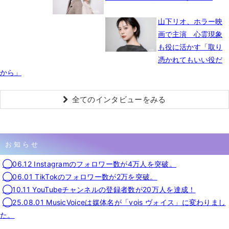
山下リオ、ホラー映
画で主演 心霊現象
も役に活かす「取り
憑かれてもいい役だ
から」
全てのインタビューをみる
お知らせ
◯06.12 Instagramのフォロワー数が4万人を突破。
◯06.01 TikTokのフォロワー数が2万を突破。
◯10.11 YouTubeチャンネルの登録者数が20万人を達成！
◯25.08.01 MusicVoiceは媒体名が「vois ヴォイス」に変わりまし
た。