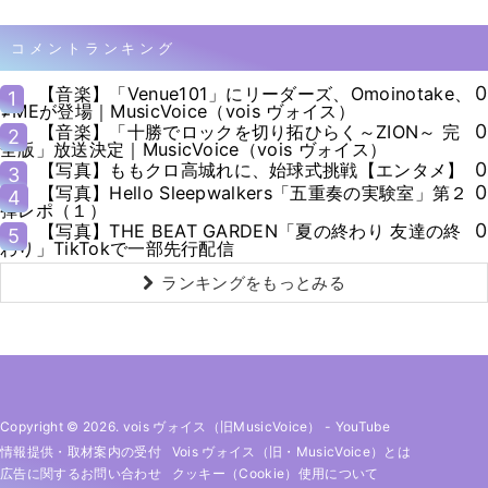
コメントランキング
0
【音楽】「Venue101」にリーダーズ、Omoinotake、
1
≠MEが登場｜MusicVoice（vois ヴォイス）
0
【音楽】「十勝でロックを切り拓ひらく～ZION～ 完
2
全版」放送決定｜MusicVoice（vois ヴォイス）
0
【写真】ももクロ高城れに、始球式挑戦【エンタメ】
3
0
【写真】Hello Sleepwalkers「五重奏の実験室」第２
4
弾レポ（１）
0
【写真】THE BEAT GARDEN「夏の終わり 友達の終
5
わり」TikTokで一部先行配信
ランキングをもっとみる
Copyright © 2026. vois ヴォイス（旧MusicVoice）
-
YouTube
情報提供・取材案内の受付
Vois ヴォイス（旧・MusicVoice）とは
広告に関するお問い合わせ
クッキー（cookie）使用について