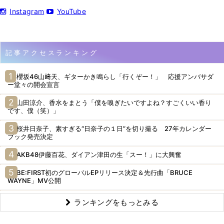
Instagram
YouTube
記事アクセスランキング
櫻坂46山﨑天、ギターかき鳴らし「行くぞー！」 応援アンバサダ
ー堂々の開会宣言
山田涼介、香水をまとう「僕を嗅ぎたいですよね？すごくいい香り
です、僕（笑）」
桜井日奈子、素すぎる“日奈子の１日”を切り撮る 27年カレンダー
ブック発売決定
AKB48伊藤百花、ダイアン津田の生「スー！」に大興奮
BE:FIRST初のグローバルEPリリース決定＆先行曲「BRUCE
WAYNE」MV公開
ランキングをもっとみる