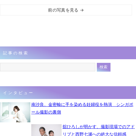
前の写真を見る →
記事の検索
インタビュー
南沙良、金密輸に手を染める妊婦役を熱演 シンガポ
ール撮影の裏側
舘ひろしが明かす、撮影現場でのアド
リブと西野七瀬への絶大な信頼感