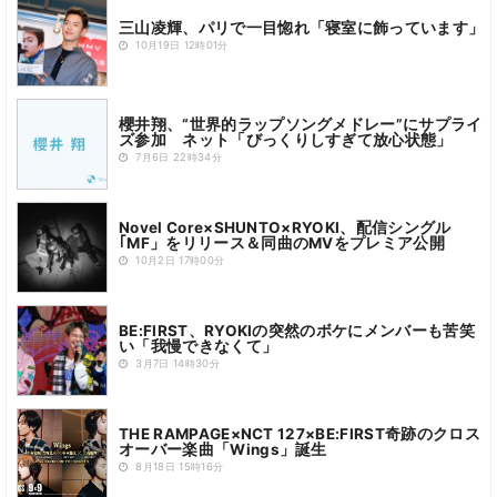
三山凌輝、パリで一目惚れ「寝室に飾っています」
10月19日 12時01分
櫻井翔、“世界的ラップソングメドレー”にサプライ
ズ参加 ネット「びっくりしすぎて放心状態」
7月6日 22時34分
Novel Core×SHUNTO×RYOKI、配信シングル
｢MF」をリリース＆同曲のMVをプレミア公開
10月2日 17時00分
BE:FIRST、RYOKIの突然のボケにメンバーも苦笑
い「我慢できなくて」
3月7日 14時30分
THE RAMPAGE×NCT 127×BE:FIRST奇跡のクロス
オーバー楽曲「Wings」誕生
8月18日 15時16分