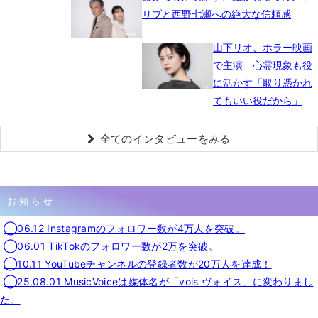
リブと西野七瀬への絶大な信頼感
山下リオ、ホラー映画
で主演 心霊現象も役
に活かす「取り憑かれ
てもいい役だから」
全てのインタビューをみる
お知らせ
◯06.12 Instagramのフォロワー数が4万人を突破。
◯06.01 TikTokのフォロワー数が2万を突破。
◯10.11 YouTubeチャンネルの登録者数が20万人を達成！
◯25.08.01 MusicVoiceは媒体名が「vois ヴォイス」に変わりまし
た。