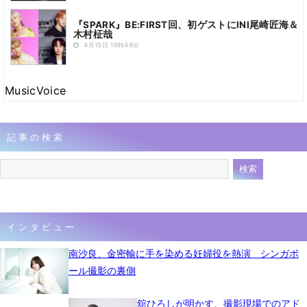
『SPARK』BE:FIRST回、初ゲストにINI尾崎匠海＆
木村柾哉
4月15日 16時49分
MusicVoice
記事の検索
インタビュー
南沙良、金密輸に手を染める妊婦役を熱演 シンガポ
ール撮影の裏側
舘ひろしが明かす、撮影現場でのアド