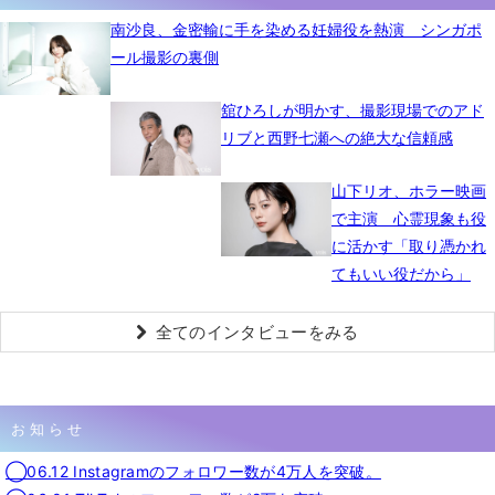
南沙良、金密輸に手を染める妊婦役を熱演 シンガポ
ール撮影の裏側
舘ひろしが明かす、撮影現場でのアド
リブと西野七瀬への絶大な信頼感
山下リオ、ホラー映画
で主演 心霊現象も役
に活かす「取り憑かれ
てもいい役だから」
全てのインタビューをみる
お知らせ
◯06.12 Instagramのフォロワー数が4万人を突破。