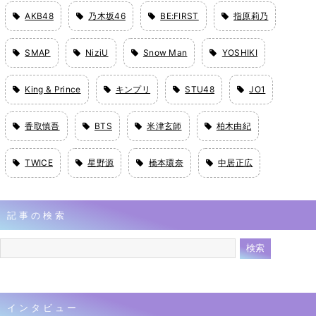
AKB48
乃木坂46
BE:FIRST
指原莉乃
SMAP
NiziU
Snow Man
YOSHIKI
King & Prince
キンプリ
STU48
JO1
香取慎吾
BTS
米津玄師
柏木由紀
TWICE
星野源
橋本環奈
中居正広
記事の検索
インタビュー