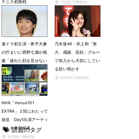
テニス初挑戦
7月3日 14時43分
7月8日 09時29分
連ドラ初主演・奥平大兼
乃木坂46・井上和「努
の佇まいに西野七瀬が感
力、感謝、笑顔」グルー
服「疲れた顔を見せない
プ加入から大切にしてい
のがすごい」と絶賛
る想い明かす
7月3日 14時18分
6月30日 22時09分
NHK「Venue101
EXTRA」２回にわたって
放送 Day1出演アーティ
スト＆曲目発表
話題のタグ
6月29日 18時52分