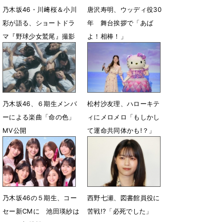
乃木坂46・川﨑桜＆小川
唐沢寿明、ウッディ役30
彩が語る、ショートドラ
年 舞台挨拶で「あば
マ『野球少女鷲尾』撮影
よ！相棒！」
秘話
7月25日 10時12分
7月28日 07時00分
乃木坂46、６期生メンバ
松村沙友理、ハローキテ
ーによる楽曲「命の色」
ィにメロメロ「もしかし
MV公開
て運命共同体かも!？」
7月19日 19時01分
7月17日 10時56分
乃木坂46の５期生、コー
西野七瀬、図書館員役に
セー新CMに 池田瑛紗は
苦戦!?「必死でした」