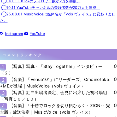
◯06.01 TikTokのフォロワー数が2万を突破。
◯10.11 YouTubeチャンネルの登録者数が20万人を達成！
◯25.08.01 MusicVoiceは媒体名が「vois ヴォイス」に変わりまし
た。
Instagram
YouTube
コメントランキング
0
【写真】写真・「Stay Together」インタビュー
1
（２）
0
【音楽】「Venue101」にリーダーズ、Omoinotake、
2
≠MEが登場｜MusicVoice（vois ヴォイス）
0
【写真】紅白出場者決定、会見に出席した初出場組
3
（写真１０／１０）
0
【音楽】「十勝でロックを切り拓ひらく～ZION～ 完
4
全版」放送決定｜MusicVoice（vois ヴォイス）