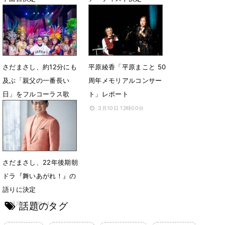
8月9日 21時16分
7月5日 19時00分
さだまさし、約12分にも
平原綾香「平原まこと 50
及ぶ「親父の一番長い
周年メモリアルコンサー
日」をフルコーラス歌
ト」レポート
唱：NHK「SONGS」
3月10日 12時00分
6月12日 23時04分
さだまさし、22年後期朝
ドラ『舞いあがれ！』の
語りに決定
話題のタグ
8月2日 23時44分