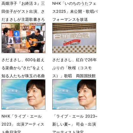
高畑淳子『お終活３』三
NHK「いのちのうたフェ
田佳子がゲスト出演、さ
ス2025」未公開・歌唱パ
だまさしが主題歌書きろ
フォーマンスを放送
し
8月15日 18時20分
4月4日 21時00分
さだまさし、600を超え
さだまさし、紅白で26年
る楽曲から“さだ”をよく
ぶりの「秋桜（コスモ
知る人たちが珠玉の名曲
ス）」歌唱 両国国技館
を紹介
から生中継
4月25日 17時00分
12月26日 16時46分
NHK「ライブ・エール
「ライブ・エール 2023~
2023」 出演アーティス
新しい夏~」 司会・出演
ト曲目決定
アーティスト決定