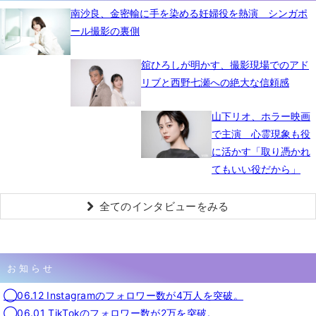
南沙良、金密輸に手を染める妊婦役を熱演 シンガポ
ール撮影の裏側
舘ひろしが明かす、撮影現場でのアド
リブと西野七瀬への絶大な信頼感
山下リオ、ホラー映画
で主演 心霊現象も役
に活かす「取り憑かれ
てもいい役だから」
全てのインタビューをみる
お知らせ
◯06.12 Instagramのフォロワー数が4万人を突破。
◯06.01 TikTokのフォロワー数が2万を突破。