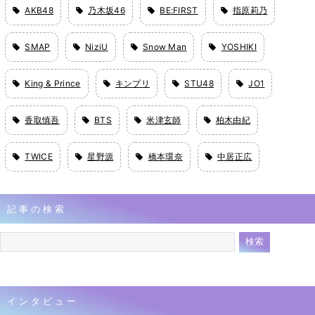
AKB48
乃木坂46
BE:FIRST
指原莉乃
SMAP
NiziU
Snow Man
YOSHIKI
King & Prince
キンプリ
STU48
JO1
香取慎吾
BTS
米津玄師
柏木由紀
TWICE
星野源
橋本環奈
中居正広
記事の検索
インタビュー