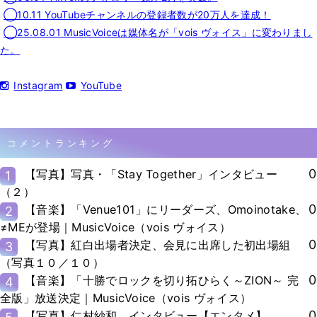
◯10.11 YouTubeチャンネルの登録者数が20万人を達成！
◯25.08.01 MusicVoiceは媒体名が「vois ヴォイス」に変わりまし
た。
Instagram
YouTube
コメントランキング
0
【写真】写真・「Stay Together」インタビュー
1
（２）
0
【音楽】「Venue101」にリーダーズ、Omoinotake、
2
≠MEが登場｜MusicVoice（vois ヴォイス）
0
【写真】紅白出場者決定、会見に出席した初出場組
3
（写真１０／１０）
0
【音楽】「十勝でロックを切り拓ひらく～ZION～ 完
4
全版」放送決定｜MusicVoice（vois ヴォイス）
0
【写真】仁村紗和、インタビュー【エンタメ】