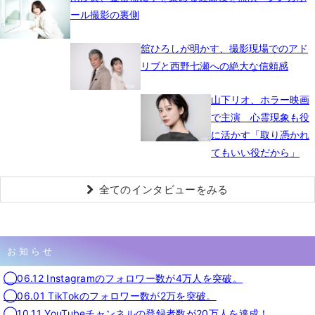
ール撮影の裏側
舘ひろしが明かす、撮影現場でのアド
リブと西野七瀬への絶大な信頼感
山下リオ、ホラー映画
で主演 心霊現象も役
に活かす「取り憑かれ
てもいい役だから」
全てのインタビューをみる
お知らせ
◯06.12 Instagramのフォロワー数が4万人を突破。
◯06.01 TikTokのフォロワー数が2万を突破。
◯10.11 YouTubeチャンネルの登録者数が20万人を達成！