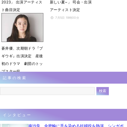
2023」 出演アーティス
新しい夏~」 司会・出演
ト曲目決定
アーティスト決定
8月9日 21時16分
7月5日 19時00分
蒼井優、次期朝ドラ『ブ
ギウギ』出演決定 産後
初のドラマ 劇団のトッ
プスター役
記事の検索
6月23日 07時00分
インタビュー
南沙良、金密輸に手を染める妊婦役を熱演 シンガポ