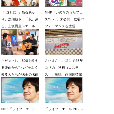
「ばけばけ」髙石あか
NHK「いのちのうたフェ
り、次期朝ドラ「風、薫
ス2025」未公開・歌唱パ
る」上坂樹里へエール
フォーマンスを放送
「現場を家だと思って」
8月15日 18時20分
1月6日 07時41分
さだまさし、600を超え
さだまさし、紅白で26年
る楽曲から“さだ”をよく
ぶりの「秋桜（コスモ
知る人たちが珠玉の名曲
ス）」歌唱 両国国技館
を紹介
から生中継
4月25日 17時00分
12月26日 16時46分
NHK「ライブ・エール
「ライブ・エール 2023~