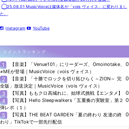
◯25.08.01 MusicVoiceは媒体名が「vois ヴォイス」に変わりまし
た。
Instagram
YouTube
コメントランキング
0
【音楽】「Venue101」にリーダーズ、Omoinotake、
1
≠MEが登場｜MusicVoice（vois ヴォイス）
0
【音楽】「十勝でロックを切り拓ひらく～ZION～ 完
2
全版」放送決定｜MusicVoice（vois ヴォイス）
0
【写真】ももクロ高城れに、始球式挑戦【エンタメ】
3
0
【写真】Hello Sleepwalkers「五重奏の実験室」第２
4
弾レポ（１）
0
【写真】THE BEAT GARDEN「夏の終わり 友達の終
5
わり」TikTokで一部先行配信