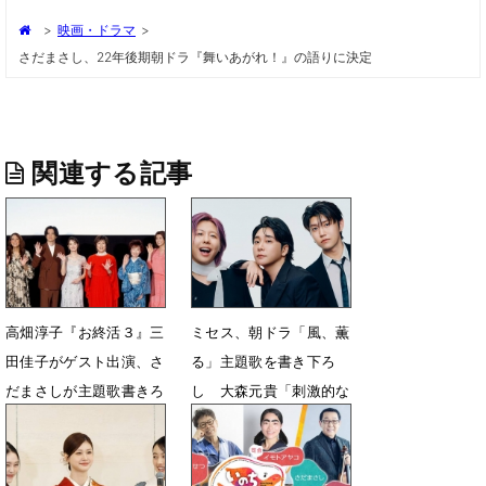
>
映画・ドラマ
>
さだまさし、22年後期朝ドラ『舞いあがれ！』の語りに決定
関連する記事
高畑淳子『お終活３』三
ミセス、朝ドラ「風、薫
田佳子がゲスト出演、さ
る」主題歌を書き下ろ
だまさしが主題歌書きろ
し 大森元貴「刺激的な
し
経験でした」
4月4日 21時00分
2月10日 12時20分