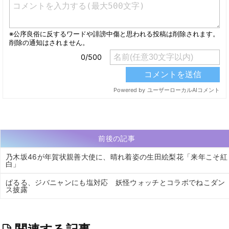
前後の記事
乃木坂46が年賀状親善大使に、晴れ着姿の生田絵梨花「来年こそ紅
白」
ぱるる、ジバニャンにも塩対応 妖怪ウォッチとコラボでねこダン
ス披露