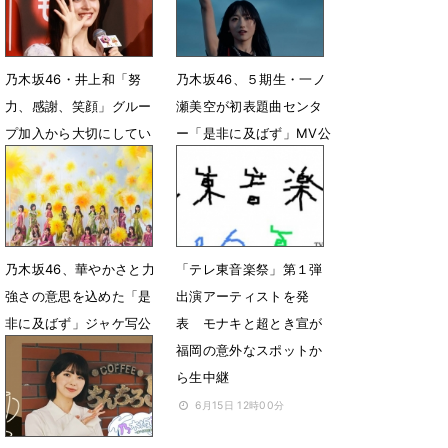
乃木坂46・井上和「努
乃木坂46、５期生・一ノ
力、感謝、笑顔」グルー
瀬美空が初表題曲センタ
プ加入から大切にしてい
ー「是非に及ばず」MV公
る想い明かす
開
6月30日 22時09分
6月28日 14時59分
乃木坂46、華やかさと力
「テレ東音楽祭」第１弾
強さの意思を込めた「是
出演アーティストを発
非に及ばず」ジャケ写公
表 モナキと超とき宣が
開
福岡の意外なスポットか
ら生中継
6月22日 12時06分
6月15日 12時00分