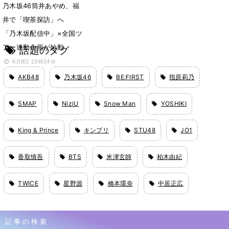
乃木坂46筒井あやめ、福
井で「喫茶探訪」へ
「乃木坂配信中」×全国ツ
アー連動企画が始動
話題のタグ
6月8日 23時24分
AKB48
乃木坂46
BE:FIRST
指原莉乃
SMAP
NiziU
Snow Man
YOSHIKI
King & Prince
キンプリ
STU48
JO1
香取慎吾
BTS
米津玄師
柏木由紀
TWICE
星野源
橋本環奈
中居正広
記事の検索