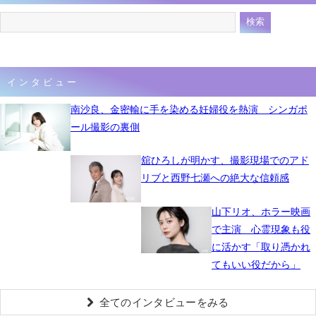
インタビュー
南沙良、金密輸に手を染める妊婦役を熱演 シンガポ
ール撮影の裏側
舘ひろしが明かす、撮影現場でのアド
リブと西野七瀬への絶大な信頼感
山下リオ、ホラー映画
で主演 心霊現象も役
に活かす「取り憑かれ
てもいい役だから」
全てのインタビューをみる