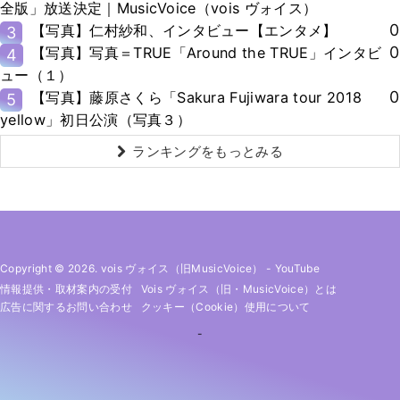
全版」放送決定｜MusicVoice（vois ヴォイス）
0
【写真】仁村紗和、インタビュー【エンタメ】
3
0
【写真】写真＝TRUE「Around the TRUE」インタビ
4
ュー（１）
0
【写真】藤原さくら「Sakura Fujiwara tour 2018
5
yellow」初日公演（写真３）
ランキングをもっとみる
Copyright © 2026. vois ヴォイス（旧MusicVoice）
-
YouTube
情報提供・取材案内の受付
Vois ヴォイス（旧・MusicVoice）とは
広告に関するお問い合わせ
クッキー（cookie）使用について
-