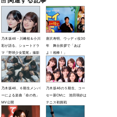
関連する記事
乃木坂46・川﨑桜＆小川
唐沢寿明、ウッディ役30
彩が語る、ショートドラ
年 舞台挨拶で「あば
マ『野球少女鷲尾』撮影
よ！相棒！」
秘話
7月25日 10時12分
7月28日 07時00分
乃木坂46、６期生メンバ
乃木坂46の５期生、コー
ーによる楽曲「命の色」
セー新CMに 池田瑛紗は
MV公開
テニス初挑戦
7月19日 19時01分
7月8日 09時29分