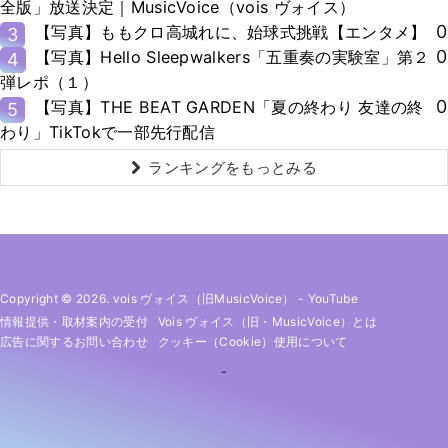
全版」放送決定｜MusicVoice（vois ヴォイス）
0
【写真】ももクロ高城れに、始球式挑戦【エンタメ】
3
0
【写真】Hello Sleepwalkers「五重奏の実験室」第２
4
弾レポ（１）
0
【写真】THE BEAT GARDEN「夏の終わり 友達の終
5
わり」TikTokで一部先行配信
ランキングをもっとみる
Copyright © 2026. vois ヴォイス（旧MusicVoice）
-
YouTube
情報提供・取材案内の受付
Vois ヴォイス（旧・MusicVoice）とは
広告に関するお問い合わせ
クッキー（cookie）使用について
-