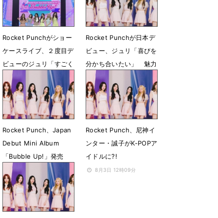
Rocket Punchがショー
Rocket Punchが日本デ
ケースライブ、２度目デ
ビュー、ジュリ「喜びを
ビューのジュリ「すごく
分かち合いたい」 魅力
幸せ」
はエナジー
8月9日 08時53分
8月7日 12時00分
Rocket Punch、Japan
Rocket Punch、尼神イ
Debut Mini Album
ンター・誠子がK-POPア
「Bubble Up!」発売
イドルに?!
8月4日 12時00分
8月3日 12時09分