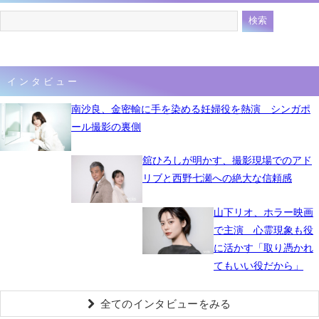
インタビュー
南沙良、金密輸に手を染める妊婦役を熱演 シンガポ
ール撮影の裏側
舘ひろしが明かす、撮影現場でのアド
リブと西野七瀬への絶大な信頼感
山下リオ、ホラー映画
で主演 心霊現象も役
に活かす「取り憑かれ
てもいい役だから」
全てのインタビューをみる