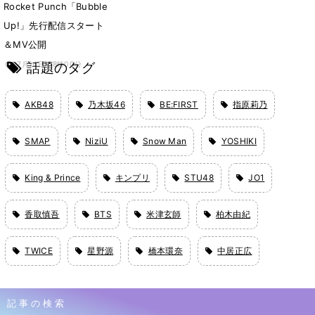
Rocket Punch「Bubble
Up!」先行配信スタート
＆MV公開
話題のタグ
7月14日 08時00分
AKB48
乃木坂46
BE:FIRST
指原莉乃
SMAP
NiziU
Snow Man
YOSHIKI
King & Prince
キンプリ
STU48
JO1
香取慎吾
BTS
米津玄師
柏木由紀
TWICE
星野源
橋本環奈
中居正広
記事の検索