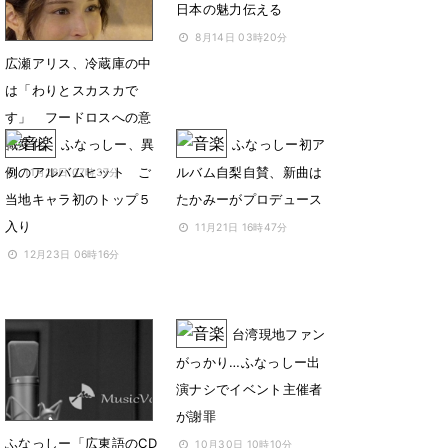
日本の魅力伝える
8月14日 03時20分
広瀬アリス、冷蔵庫の中
は「わりとスカスカで
す」 フードロスへの意
識変化
ふなっしー、異
ふなっしー初ア
例のアルバムヒット ご
ルバム自梨自賛、新曲は
11月28日 07時37分
当地キャラ初のトップ５
たかみーがプロデュース
入り
11月21日 16時47分
12月23日 06時16分
台湾現地ファン
がっかり…ふなっしー出
演ナシでイベント主催者
が謝罪
ふなっしー「広東語のCD
10月30日 10時10分