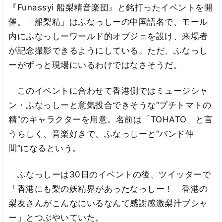
『Funassyi 船梨精音楽団』と銘打ったイベントを開
催。「船梨精」はふなっしーの中国語名で、モール
内にふなっしーワールド的オブジェを設け、来場者
が記念撮影できるようにしている。ただ、ふなっし
ーがずっと現場にいるわけではなさそうだ。
このイベントに合わせて香港側ではミュージシャ
ン・ふなっしーと意気投合できそうな“プチトマトの
精”のキャラクターを用意。名前は「TOHATO」と言
うらしく、音楽好きで、ふなっしーと“バンド仲
間”になるという。
ふなっしーは30日のイベントの後、ツイッターで
「香港にも梨の妖精界があったなっしー！ 香港の
梨友さんがこんなにいるなんて感謝感激梨汁ブシャ
ー」とつぶやいていた。