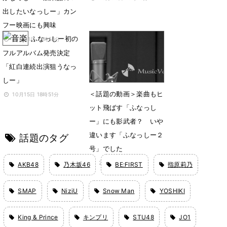
出したいなっしー」カン
フー映画にも興味
ふなっしー初の
10月31日 21時58分
フルアルバム発売決定
「紅白連続出演狙うなっ
しー」
＜話題の動画＞楽曲もヒ
10月15日 18時51分
ット飛ばす「ふなっし
ー」にも影武者？ いや
違います「ふなっしー２
話題のタグ
号」でした
2月10日 00時55分
AKB48
乃木坂46
BE:FIRST
指原莉乃
SMAP
NiziU
Snow Man
YOSHIKI
King & Prince
キンプリ
STU48
JO1