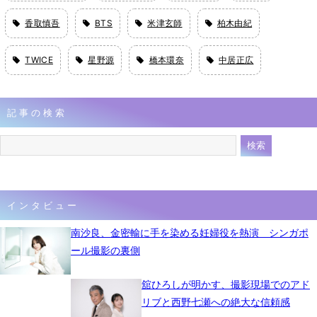
香取慎吾
BTS
米津玄師
柏木由紀
TWICE
星野源
橋本環奈
中居正広
記事の検索
インタビュー
南沙良、金密輸に手を染める妊婦役を熱演 シンガポ
ール撮影の裏側
舘ひろしが明かす、撮影現場でのアド
リブと西野七瀬への絶大な信頼感