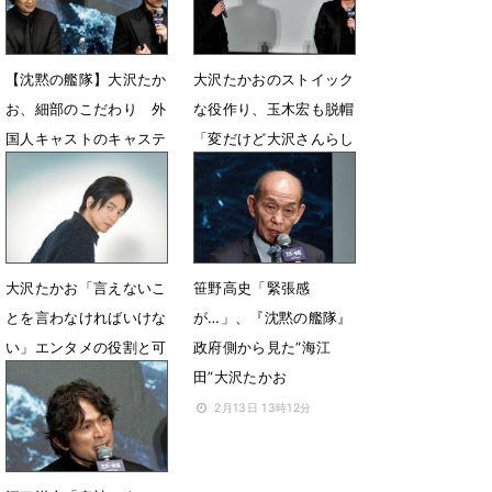
【沈黙の艦隊】大沢たか
大沢たかおのストイック
お、細部のこだわり 外
な役作り、玉木宏も脱帽
国人キャストのキャステ
「変だけど大沢さんらし
ィング秘話
い」
2月16日 10時03分
2月15日 20時32分
大沢たかお「言えないこ
笹野高史「緊張感
とを言わなければいけな
が…」、『沈黙の艦隊』
い」エンタメの役割と可
政府側から見た“海江
能性
田”大沢たかお
2月15日 18時00分
2月13日 13時12分