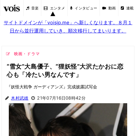
音楽
エンタメ
インタビュー
動画
連載
サイトドメインが「voisjp.me」へ新しくなります。８月１
日から並行運用していき、順次移行してまいります。
映画・ドラマ
“雪女”大島優子、“狸妖怪”大沢たかおに恋
心も「冷たい男なんです」
『妖怪大戦争 ガーディアンズ』完成披露試写会
木村武雄
21年07月16日08時42分