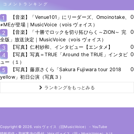
コメントランキング
0
【音楽】「Venue101」にリーダーズ、Omoinotake、
1
≠MEが登場｜MusicVoice（vois ヴォイス）
0
【音楽】「十勝でロックを切り拓ひらく～ZION～ 完
2
全版」放送決定｜MusicVoice（vois ヴォイス）
0
【写真】仁村紗和、インタビュー【エンタメ】
3
0
【写真】写真＝TRUE「Around the TRUE」インタビ
4
ュー（１）
0
【写真】藤原さくら「Sakura Fujiwara tour 2018
5
yellow」初日公演（写真３）
ランキングをもっとみる
Copyright © 2026. vois ヴォイス（旧MusicVoice）
-
YouTube
情報提供・取材案内の受付
Vois ヴォイス（旧・MusicVoice）とは