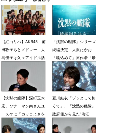
【紅白リハ】AKB48、前
『沈黙の艦隊』シリーズ
田敦子らとメドレー 大
続編決定、大沢たかお
島優子は久々アイドル活
「魂込めて」原作者「最
動で「すごい元気に」
後まで描いてほしい」
12月29日 18時24分
2月20日 18時00分
【沈黙の艦隊】深町玉木
夏川結衣「ゾッとして怖
宏、ソナーマン南さんユ
くて」、『沈黙の艦隊』
ースケに「カッコよさを
政府側から見た“海江
感じた」
田”大沢たかお
2月19日 14時13分
2月16日 11時00分