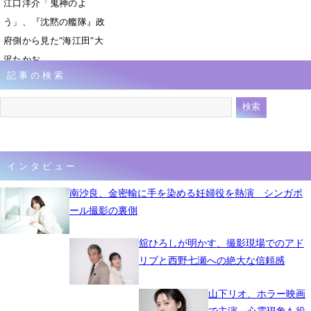
江口洋介「鬼神のよ
う」、『沈黙の艦隊』政
府側から見た“海江田”大
沢たかお
記事の検索
2月13日 12時59分
インタビュー
南沙良、金密輸に手を染める妊婦役を熱演 シンガポ
ール撮影の裏側
舘ひろしが明かす、撮影現場でのアド
リブと西野七瀬への絶大な信頼感
山下リオ、ホラー映画
で主演 心霊現象も役