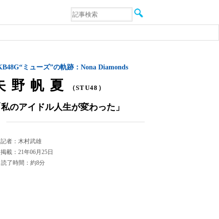
音楽
エンタメ
インタビュー
動画
連載
KB48G“ミューズ”の軌跡：Nona Diamonds
フォト
矢野帆夏
（STU48）
「私のアイドル人生が変わった」
記者：木村武雄
掲載：21年06月25日
読了時間：約8分