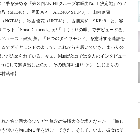
い手を決める『第３回AKB48グループ歌唱力No.１決定戦』のフ
（SKE48）、岡田奈々（AKB48／STU48）、山内鈴蘭
乃（NGT48）、秋吉優花（HKT48）、古畑奈和（SKE48）と、審
ット「Nona Diamonds」が「はじまりの唄」でデビューする。
ペラーズ・黒沢 薫。「９つのダイヤモンド」を意味する造語を
まるでダイヤモンドのようで、これからも磨いていき、まわりの
が込められている。今回、MusicVoiceでは９人のインタビュー
ようにして輝き出したのか、その軌跡を辿りつつ「はじまりの
木村武雄】
れた第２回大会はケガで無念の決勝大会欠場となった。「悔し
いう想いを胸に約１年を過ごしてきた。そして、いま、彼女はそ