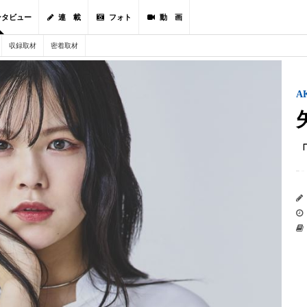
ンタビュー
連 載
フォト
動 画
収録取材
密着取材
A