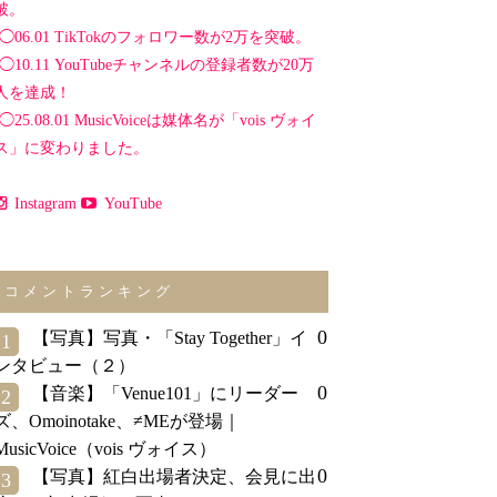
破。
◯06.01 TikTokのフォロワー数が2万を突破。
◯10.11 YouTubeチャンネルの登録者数が20万
人を達成！
◯25.08.01 MusicVoiceは媒体名が「vois ヴォイ
ス」に変わりました。
Instagram
YouTube
コメントランキング
0
【写真】写真・「Stay Together」イ
1
ンタビュー（２）
0
【音楽】「Venue101」にリーダー
2
ズ、Omoinotake、≠MEが登場｜
MusicVoice（vois ヴォイス）
0
【写真】紅白出場者決定、会見に出
3