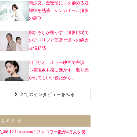
南沙良、金密輸に手を染める妊
婦役を熱演 シンガポール撮影
の裏側
舘ひろしが明かす、撮影現場で
のアドリブと西野七瀬への絶大
な信頼感
山下リオ、ホラー映画で主演
心霊現象も役に活かす「取り憑
かれてもいい役だから」
全てのインタビューをみる
お知らせ
◯06.12 Instagramのフォロワー数が4万人を突