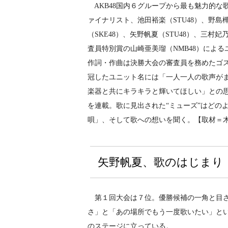
AKB48国内６グループから最も魅力的な歌
ァイナリスト、池田裕楽（STU48）、野島樺乃
（SKE48）、矢野帆夏（STU48）、三村妃
査員特別賞の山崎亜美瑠（NMB48）によるユニ
作詞・作曲は決勝大会の審査員を務めたゴス
冠したユニット名には「一人一人の歌声が
楽器と共にキラキラと輝いてほしい」との思い
を連載。歌に見出された“ミューズ”はどの
唄」、そして歌への想いを聞く。【取材＝
矢野帆夏、歌のはじまり
第１回大会は７位。優勝候補の一角と目さ
さ」と「あの場所でもう一度歌いたい」と
のステージに立っている。