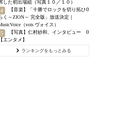
席した初出場組（写真１０／１０）
0
【音楽】「十勝でロックを切り拓ひ
4
らく～ZION～ 完全版」放送決定｜
MusicVoice（vois ヴォイス）
0
【写真】仁村紗和、インタビュー
5
【エンタメ】
ランキングをもっとみる