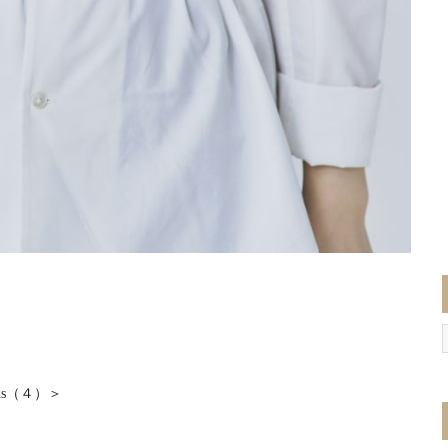
nds（４）＞