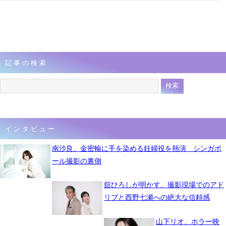
記事の検索
インタビュー
南沙良、金密輸に手を染める妊婦役を熱演 シンガポ
ール撮影の裏側
舘ひろしが明かす、撮影現場でのアド
リブと西野七瀬への絶大な信頼感
山下リオ、ホラー映