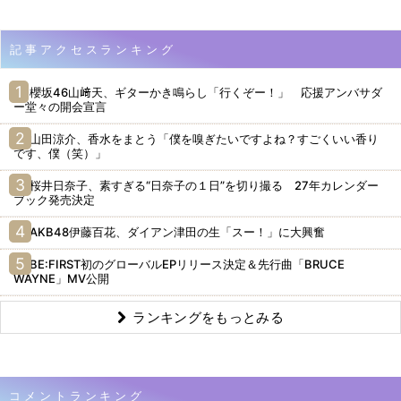
記事アクセスランキング
櫻坂46山﨑天、ギターかき鳴らし「行くぞー！」 応援アンバサダ
ー堂々の開会宣言
山田涼介、香水をまとう「僕を嗅ぎたいですよね？すごくいい香り
です、僕（笑）」
桜井日奈子、素すぎる“日奈子の１日”を切り撮る 27年カレンダー
ブック発売決定
AKB48伊藤百花、ダイアン津田の生「スー！」に大興奮
BE:FIRST初のグローバルEPリリース決定＆先行曲「BRUCE
WAYNE」MV公開
ランキングをもっとみる
コメントランキング