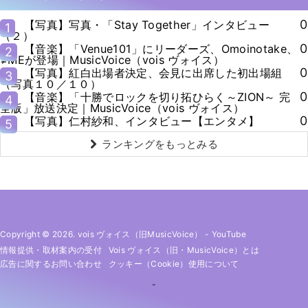
0
【写真】写真・「Stay Together」インタビュー
1
（２）
0
【音楽】「Venue101」にリーダーズ、Omoinotake、
2
≠MEが登場｜MusicVoice（vois ヴォイス）
0
【写真】紅白出場者決定、会見に出席した初出場組
3
（写真１０／１０）
0
【音楽】「十勝でロックを切り拓ひらく～ZION～ 完
4
全版」放送決定｜MusicVoice（vois ヴォイス）
0
【写真】仁村紗和、インタビュー【エンタメ】
5
ランキングをもっとみる
Copyright © 2026. vois ヴォイス（旧MusicVoice）
-
YouTube
情報提供・取材案内の受付
Vois ヴォイス（旧・MusicVoice）とは
広告に関するお問い合わせ
クッキー（cookie）使用について
-