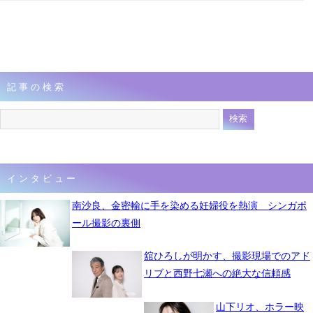
記事の検索
インタビュー
南沙良、金密輸に手を染める妊婦役を熱演 シンガポ
ール撮影の裏側
舘ひろしが明かす、撮影現場でのアド
リブと西野七瀬への絶大な信頼感
山下リオ、ホラー映