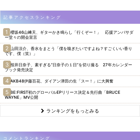
記事アクセスランキング
櫻坂46山﨑天、ギターかき鳴らし「行くぞー！」 応援アンバサダ
ー堂々の開会宣言
山田涼介、香水をまとう「僕を嗅ぎたいですよね？すごくいい香り
です、僕（笑）」
桜井日奈子、素すぎる“日奈子の１日”を切り撮る 27年カレンダー
ブック発売決定
AKB48伊藤百花、ダイアン津田の生「スー！」に大興奮
BE:FIRST初のグローバルEPリリース決定＆先行曲「BRUCE
WAYNE」MV公開
ランキングをもっとみる
コメントランキング