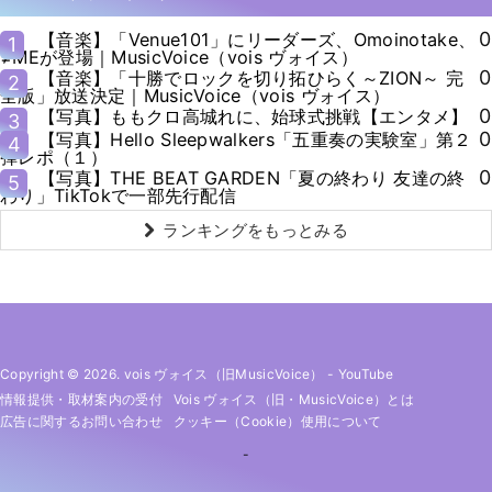
0
【音楽】「Venue101」にリーダーズ、Omoinotake、
1
≠MEが登場｜MusicVoice（vois ヴォイス）
0
【音楽】「十勝でロックを切り拓ひらく～ZION～ 完
2
全版」放送決定｜MusicVoice（vois ヴォイス）
0
【写真】ももクロ高城れに、始球式挑戦【エンタメ】
3
0
【写真】Hello Sleepwalkers「五重奏の実験室」第２
4
弾レポ（１）
0
【写真】THE BEAT GARDEN「夏の終わり 友達の終
5
わり」TikTokで一部先行配信
ランキングをもっとみる
Copyright © 2026. vois ヴォイス（旧MusicVoice）
-
YouTube
情報提供・取材案内の受付
Vois ヴォイス（旧・MusicVoice）とは
広告に関するお問い合わせ
クッキー（cookie）使用について
-