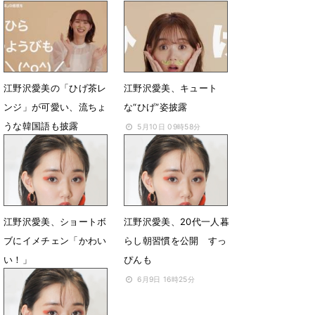
10月31日 10時32分
6月22日 09時39分
江野沢愛美の「ひげ茶レ
江野沢愛美、キュート
ンジ」が可愛い、流ちょ
な“ひげ”姿披露
うな韓国語も披露
5月10日 09時58分
5月10日 10時07分
江野沢愛美、ショートボ
江野沢愛美、20代一人暮
ブにイメチェン「かわい
らし朝習慣を公開 すっ
い！」
ぴんも
8月1日 10時25分
6月9日 16時25分