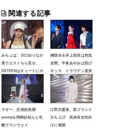
関連する記事
みちょぱ、川口ゆりなが
綱啓永＆井上想良は色気
美ウエストちら見せ、
全開、中条あやみは投げ
DXTEENはキュートにポ
キッス トラウデン直美
ーズ！
や茅島みずきは美くび
れ 香川沙耶は圧倒的美
5月13日 15時42分
脚
1月15日 14時17分
マギー、圧倒的美脚
江野沢愛美、新ブランド
emma＆岡崎紗絵らと札
立ち上げ 高身長女性向
幌でランウェイ
けに展開