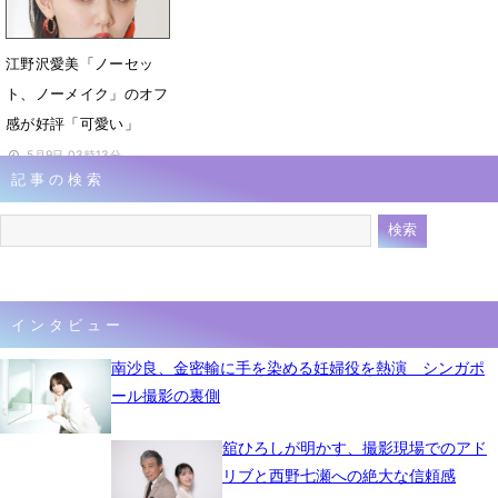
江野沢愛美「ノーセッ
ト、ノーメイク」のオフ
感が好評「可愛い」
5月9日 03時13分
記事の検索
インタビュー
南沙良、金密輸に手を染める妊婦役を熱演 シンガポ
ール撮影の裏側
舘ひろしが明かす、撮影現場でのアド
リブと西野七瀬への絶大な信頼感