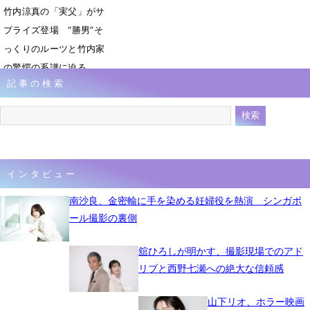
竹内涼真の「実父」がサ
プライズ登場 “勝男”そ
っくりのルーツと竹内家
の驚愕の系譜に迫る
記事の検索
2月14日 18時00分
インタビュー
南沙良、金密輸に手を染める妊婦役を熱演 シンガポ
ール撮影の裏側
舘ひろしが明かす、撮影現場でのアド
リブと西野七瀬への絶大な信頼感
山下リオ、ホラー映画