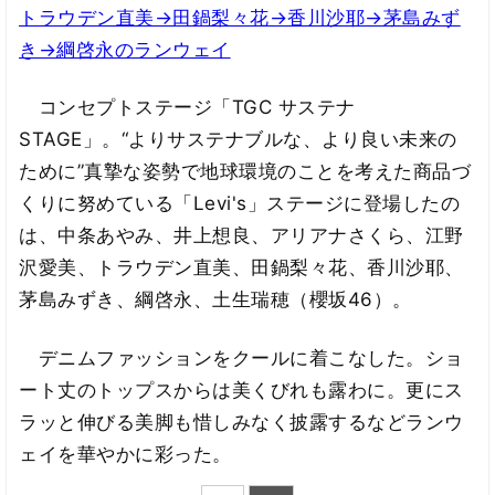
トラウデン直美→田鍋梨々花→香川沙耶→茅島みず
き→綱啓永のランウェイ
コンセプトステージ「TGC サステナ
STAGE」。“よりサステナブルな、より良い未来の
ために”真摯な姿勢で地球環境のことを考えた商品づ
くりに努めている「Levi's」ステージに登場したの
は、中条あやみ、井上想良、アリアナさくら、江野
沢愛美、トラウデン直美、田鍋梨々花、香川沙耶、
茅島みずき、綱啓永、土生瑞穂（櫻坂46）。
デニムファッションをクールに着こなした。ショ
ート丈のトップスからは美くびれも露わに。更にス
ラッと伸びる美脚も惜しみなく披露するなどランウ
ェイを華やかに彩った。