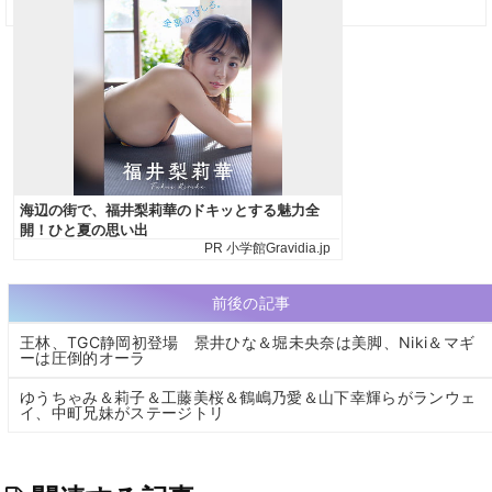
前後の記事
王林、TGC静岡初登場 景井ひな＆堀未央奈は美脚、Niki＆マギ
ーは圧倒的オーラ
ゆうちゃみ＆莉子＆工藤美桜＆鶴嶋乃愛＆山下幸輝らがランウェ
イ、中町兄妹がステージトリ