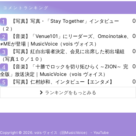
コメントランキング
0
【写真】写真・「Stay Together」インタビュー
1
（２）
0
【音楽】「Venue101」にリーダーズ、Omoinotake、
2
≠MEが登場｜MusicVoice（vois ヴォイス）
0
【写真】紅白出場者決定、会見に出席した初出場組
3
（写真１０／１０）
0
【音楽】「十勝でロックを切り拓ひらく～ZION～ 完
4
全版」放送決定｜MusicVoice（vois ヴォイス）
0
【写真】仁村紗和、インタビュー【エンタメ】
5
ランキングをもっとみる
Copyright © 2026. vois ヴォイス（旧MusicVoice）
-
YouTube