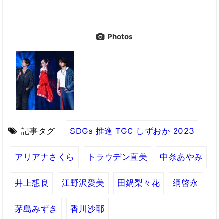
Photos
記事タグ
SDGs 推進 TGC しずおか 2023
アリアナさくら
トラウデン直美
中条あやみ
井上想良
江野沢愛美
田鍋梨々花
綱啓永
茅島みずき
香川沙耶