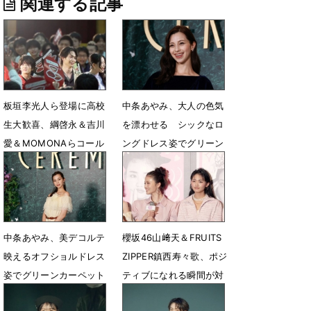
関連する記事
板垣李光人ら登場に高校
中条あやみ、大人の色気
生大歓喜、綱啓永＆吉川
を漂わせる シックなロ
愛＆MOMONAらコール
ングドレス姿でグリーン
＆レスポンスで盛り上げ
カーペットに登場
6月26日 15時36分
6月11日 17時45分
中条あやみ、美デコルテ
櫻坂46山﨑天＆FRUITS
映えるオフショルドレス
ZIPPER鎮西寿々歌、ポジ
姿でグリーンカーペット
ティブになれる瞬間が対
照的「焼き鳥とビール」
6月10日 14時28分