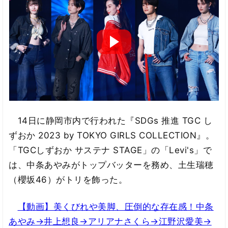
14日に静岡市内で行われた『SDGs 推進 TGC し
ずおか 2023 by TOKYO GIRLS COLLECTION』。
「TGCしずおか サステナ STAGE」の「Levi's」で
は、中条あやみがトップバッターを務め、土生瑞穂
（櫻坂46）がトリを飾った。
【動画】美くびれや美脚、圧倒的な存在感！中条
あやみ→井上想良→アリアナさくら→江野沢愛美→