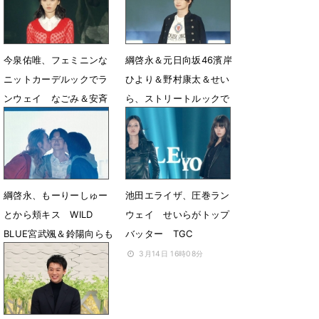
5月17日 15時13分
今泉佑唯、フェミニンな
綱啓永＆元日向坂46濱岸
ニットカーデルックでラ
ひより＆野村康太＆せい
ンウェイ なごみ＆安斉
ら、ストリートルックで
星来＆せいら
華やかランウェイ
4月20日 07時34分
4月20日 07時32分
綱啓永、もーりーしゅー
池田エライザ、圧巻ラン
とから頬キス WILD
ウェイ せいらがトップ
BLUE宮武颯＆鈴陽向らも
バッター TGC
登場
3月14日 16時08分
3月15日 16時26分