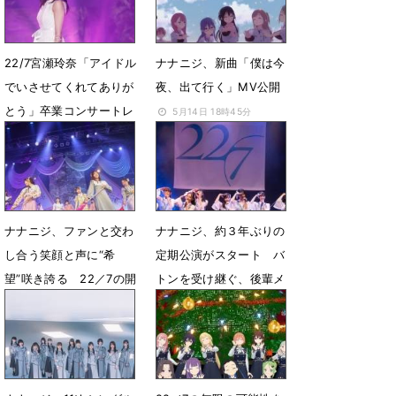
22/7宮瀬玲奈「アイドル
ナナニジ、新曲「僕は今
でいさせてくれてありが
夜、出て行く」MV公開
とう」卒業コンサートレ
5月14日 18時45分
ポート
5月26日 18時33分
ナナニジ、ファンと交わ
ナナニジ、約３年ぶりの
し合う笑顔と声に“希
定期公演がスタート バ
望”咲き誇る 22／7の開
トンを受け継ぐ、後輩メ
花宣言
ンバー８人のステージに
密着
4月10日 23時07分
1月17日 23時44分