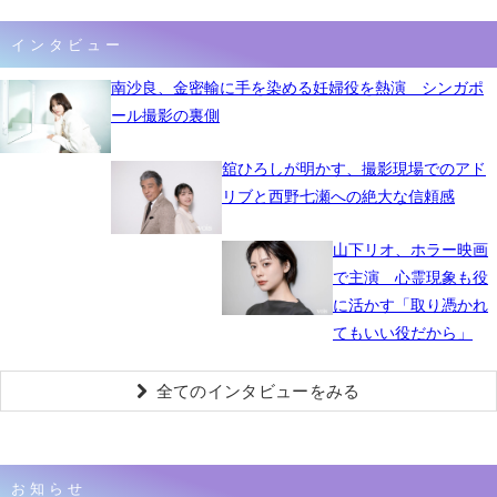
インタビュー
南沙良、金密輸に手を染める妊婦役を熱演 シンガポ
ール撮影の裏側
舘ひろしが明かす、撮影現場でのアド
リブと西野七瀬への絶大な信頼感
山下リオ、ホラー映画
で主演 心霊現象も役
に活かす「取り憑かれ
てもいい役だから」
全てのインタビューをみる
お知らせ