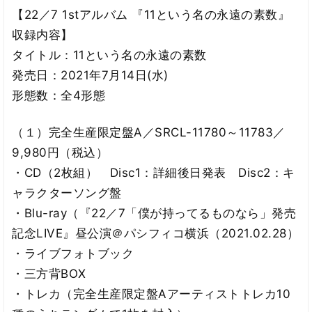
【22／7 1stアルバム 『11という名の永遠の素数』
収録内容】
タイトル：11という名の永遠の素数
発売日：2021年7月14日(水)
形態数：全4形態
（１）完全生産限定盤A／SRCL-11780～11783／
9,980円（税込）
・CD（2枚組） Disc1：詳細後日発表 Disc2：キ
ャラクターソング盤
・Blu-ray（『22／7「僕が持ってるものなら」発売
記念LIVE』昼公演＠パシフィコ横浜（2021.02.28）
・ライブフォトブック
・三方背BOX
・トレカ（完全生産限定盤Aアーティストトレカ10