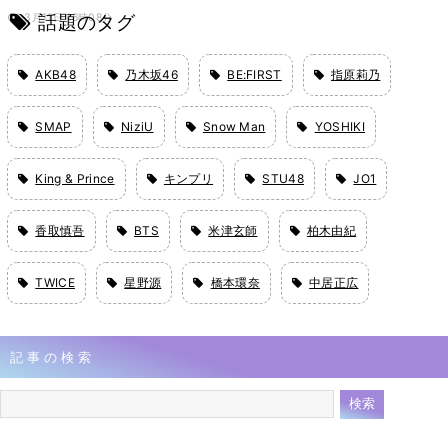
話題のタグ
3月11日 16時08分
AKB48
乃木坂46
BE:FIRST
指原莉乃
SMAP
NiziU
Snow Man
YOSHIKI
King & Prince
キンプリ
STU48
JO1
香取慎吾
BTS
米津玄師
柏木由紀
TWICE
星野源
橋本環奈
中居正広
記事の検索