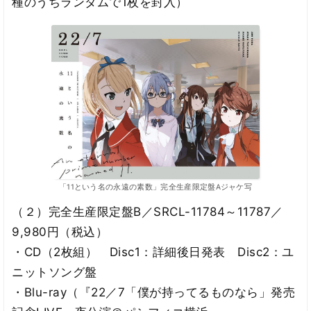
種のうちランダムで1枚を封入）
「11という名の永遠の素数」完全生産限定盤Aジャケ写
（２）完全生産限定盤B／SRCL-11784～11787／
9,980円（税込）
・CD（2枚組） Disc1：詳細後日発表 Disc2：ユ
ニットソング盤
・Blu-ray（『22／7「僕が持ってるものなら」発売