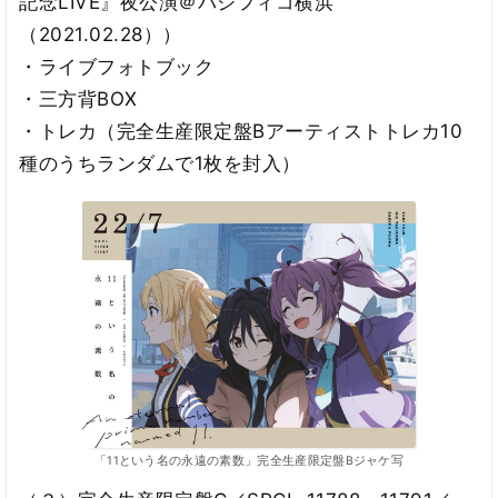
記念LIVE』夜公演＠パシフィコ横浜
（2021.02.28））
・ライブフォトブック
・三方背BOX
・トレカ（完全生産限定盤Bアーティストトレカ10
種のうちランダムで1枚を封入）
「11という名の永遠の素数」完全生産限定盤Bジャケ写