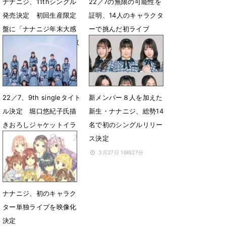
ナナニジ、11thシングル
22／7の無限の可能性を
発売決定 初回生産限定
証明、14人のキャラクタ
盤に「ナナニジ年末大感
ーで挑んだ初ライブ
謝祭’22」ライブ映像を収
12月26日 19時02分
録
1月15日 18時14分
22／7、9th singleタイト
新メンバー８人を加えた
ル決定 堀口悠紀子氏描
新生・ナナニジ、総勢14
きおろしジャケットイラ
名で初のシングルリリー
スト＆dance video公開
ス決定
6月19日 23時28分
3月27日 16時27分
ナナニジ、初のキャラク
ター単独ライブを映像化
決定