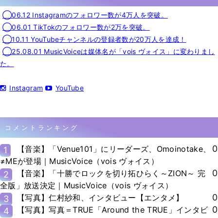
◯06.12 Instagramのフォロワー数が4万人を突破。
◯06.01 TikTokのフォロワー数が2万を突破。
◯10.11 YouTubeチャンネルの登録者数が20万人を達成！
◯25.08.01 MusicVoiceは媒体名が「vois ヴォイス」に変わりまし
た。
Instagram
YouTube
コメントランキング
0
【音楽】「Venue101」にリーダーズ、Omoinotake、
1
≠MEが登場｜MusicVoice（vois ヴォイス）
0
【音楽】「十勝でロックを切り拓ひらく～ZION～ 完
2
全版」放送決定｜MusicVoice（vois ヴォイス）
0
【写真】仁村紗和、インタビュー【エンタメ】
3
0
【写真】写真＝TRUE「Around the TRUE」インタビ
4