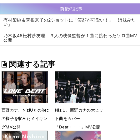
前後の記事
有村架純＆芳根京子の2ショットに「笑顔が可愛い！」「姉妹みた
い」
乃木坂46松村沙友理、３人の映像監督が１曲に携わったソロ曲MV
公開
関連する記事
西野カナ、NiziUとのRec
NiziU、西野カナの大ヒッ
の様子を収めたメイキン
ト曲をカバー
グMV公開
「Dear・・・」MV公開
4月21日 21時07分
3月13日 13時55分