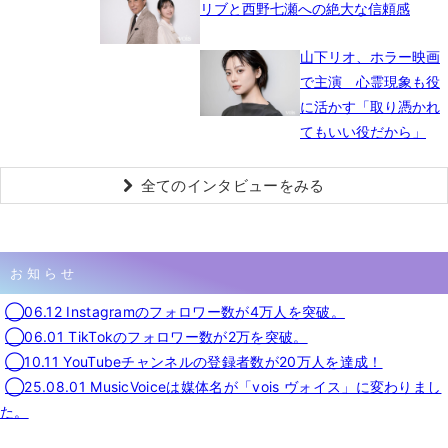
リブと西野七瀬への絶大な信頼感
山下リオ、ホラー映画
で主演 心霊現象も役
に活かす「取り憑かれ
てもいい役だから」
全てのインタビューをみる
お知らせ
◯06.12 Instagramのフォロワー数が4万人を突破。
◯06.01 TikTokのフォロワー数が2万を突破。
◯10.11 YouTubeチャンネルの登録者数が20万人を達成！
◯25.08.01 MusicVoiceは媒体名が「vois ヴォイス」に変わりまし
た。