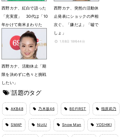
西野カナ、紅白で語った
西野カナ、突然の活動休
「充実度」 30代は「10
止発表にショックの声相
年かけて南米まわりた
次ぐ、「嫌だよ」「嘘で
い」とも
しょ」
1月9日 00時23分
1月8日 18時44分
西野カナ、活動休止「期
限を決めずに色々と挑戦
したい」
話題のタグ
1月8日 18時18分
AKB48
乃木坂46
BE:FIRST
指原莉乃
SMAP
NiziU
Snow Man
YOSHIKI