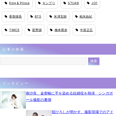
King & Prince
キンプリ
STU48
JO1
香取慎吾
BTS
米津玄師
柏木由紀
TWICE
星野源
橋本環奈
中居正広
記事の検索
インタビュー
南沙良、金密輸に手を染める妊婦役を熱演 シンガポ
ール撮影の裏側
舘ひろしが明かす、撮影現場でのアド