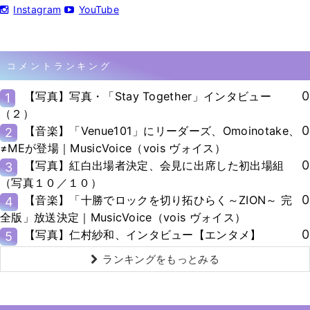
Instagram
YouTube
コメントランキング
0
【写真】写真・「Stay Together」インタビュー
1
（２）
0
【音楽】「Venue101」にリーダーズ、Omoinotake、
2
≠MEが登場｜MusicVoice（vois ヴォイス）
0
【写真】紅白出場者決定、会見に出席した初出場組
3
（写真１０／１０）
0
【音楽】「十勝でロックを切り拓ひらく～ZION～ 完
4
全版」放送決定｜MusicVoice（vois ヴォイス）
0
【写真】仁村紗和、インタビュー【エンタメ】
5
ランキングをもっとみる