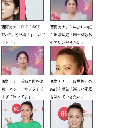
西野カナ「THE FIRST
西野カナ、6 年ぶりの紅
TAKE」初登場「すごいド
白出場決定「精一杯歌わ
キドキ」
せていただきたい」
7月11日 15時22分
12月13日 13時54分
西野カナ、活動再開を発
西野カナ、一般男性との
表 ネット「サプライズ
結婚を報告「楽しい家庭
すぎて泣いてます」
を築いていきたい」
6月25日 21時27分
3月19日 23時58分