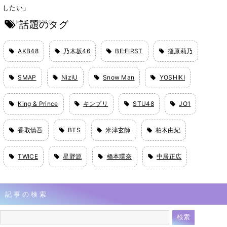
したい」
話題のタグ
1月8日 18時18分
AKB48
乃木坂46
BE:FIRST
指原莉乃
SMAP
NiziU
Snow Man
YOSHIKI
King & Prince
キンプリ
STU48
JO1
香取慎吾
BTS
米津玄師
柏木由紀
TWICE
星野源
橋本環奈
中居正広
記事の検索