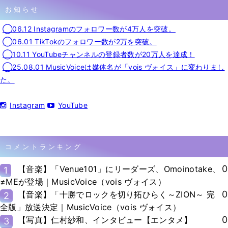
お知らせ
◯06.12 Instagramのフォロワー数が4万人を突破。
◯06.01 TikTokのフォロワー数が2万を突破。
◯10.11 YouTubeチャンネルの登録者数が20万人を達成！
◯25.08.01 MusicVoiceは媒体名が「vois ヴォイス」に変わりまし
た。
Instagram
YouTube
コメントランキング
0
【音楽】「Venue101」にリーダーズ、Omoinotake、
1
≠MEが登場｜MusicVoice（vois ヴォイス）
0
【音楽】「十勝でロックを切り拓ひらく～ZION～ 完
2
全版」放送決定｜MusicVoice（vois ヴォイス）
0
【写真】仁村紗和、インタビュー【エンタメ】
3