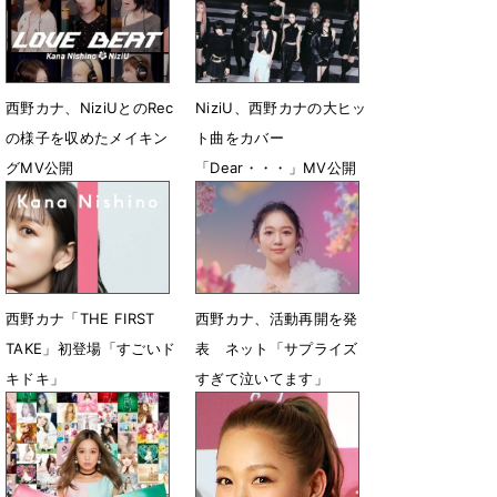
西野カナ、NiziUとのRec
NiziU、西野カナの大ヒッ
の様子を収めたメイキン
ト曲をカバー
グMV公開
「Dear・・・」MV公開
4月21日 21時07分
3月13日 13時55分
西野カナ「THE FIRST
西野カナ、活動再開を発
TAKE」初登場「すごいド
表 ネット「サプライズ
キドキ」
すぎて泣いてます」
7月11日 15時22分
6月25日 21時27分