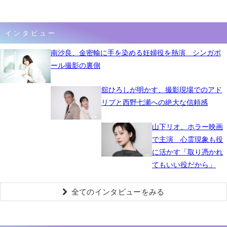
インタビュー
南沙良、金密輸に手を染める妊婦役を熱演 シンガポ
ール撮影の裏側
舘ひろしが明かす、撮影現場でのアド
リブと西野七瀬への絶大な信頼感
山下リオ、ホラー映画
で主演 心霊現象も役
に活かす「取り憑かれ
てもいい役だから」
全てのインタビューをみる