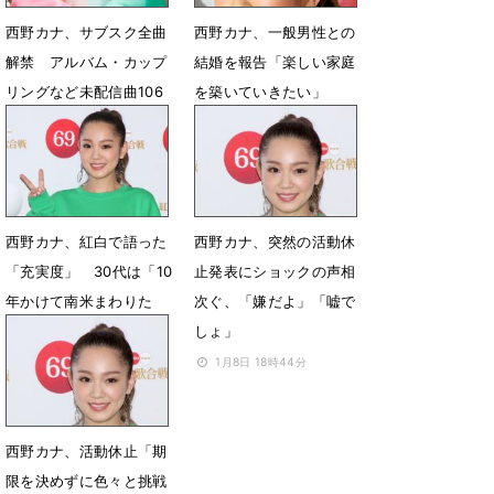
西野カナ、サブスク全曲
西野カナ、一般男性との
解禁 アルバム・カップ
結婚を報告「楽しい家庭
リングなど未配信曲106
を築いていきたい」
曲を追加
3月19日 23時58分
6月1日 00時01分
西野カナ、紅白で語った
西野カナ、突然の活動休
「充実度」 30代は「10
止発表にショックの声相
年かけて南米まわりた
次ぐ、「嫌だよ」「嘘で
い」とも
しょ」
1月9日 00時23分
1月8日 18時44分
西野カナ、活動休止「期
限を決めずに色々と挑戦