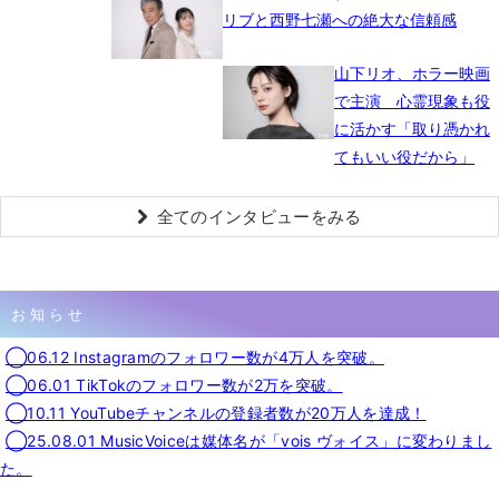
リブと西野七瀬への絶大な信頼感
山下リオ、ホラー映画
で主演 心霊現象も役
に活かす「取り憑かれ
てもいい役だから」
全てのインタビューをみる
お知らせ
◯06.12 Instagramのフォロワー数が4万人を突破。
◯06.01 TikTokのフォロワー数が2万を突破。
◯10.11 YouTubeチャンネルの登録者数が20万人を達成！
◯25.08.01 MusicVoiceは媒体名が「vois ヴォイス」に変わりまし
た。