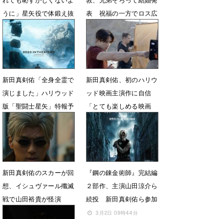
うに」星矢役で体鍛え抜
表 祝福の一方でロス広
く
がる
4月18日 21時26分
1月23日 09時54分
新田真剣佑「全身全霊で
新田真剣佑、初のハリウ
演じました」ハリウッド
ッド映画主演作に自信
版「聖闘士星矢」特報予
「とても楽しめる映画
告解禁
に」
11月30日 08時36分
7月26日 09時47分
新田真剣佑のスカーが回
『鋼の錬金術師』完結編
想、イシュヴァール殲滅
２部作、主演山田涼介ら
戦で山田裕貴が怪演
続投 新田真剣佑ら参加
5月27日 16時20分
3月2日 09時44分