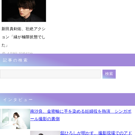
新田真剣佑、壮絶アクシ
ョン「縁が極限状態でし
た」
4月9日 10時47分
記事の検索
インタビュー
南沙良、金密輸に手を染める妊婦役を熱演 シンガポ
ール撮影の裏側
舘ひろしが明かす、撮影現場でのアド