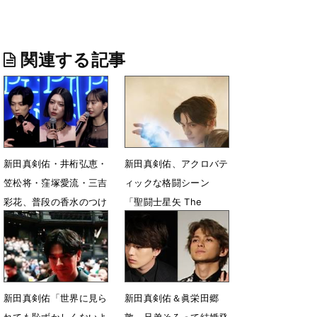
関連する記事
新田真剣佑・井桁弘恵・
新田真剣佑、アクロバテ
笠松将・窪塚愛流・三吉
ィックな格闘シーン
彩花、普段の香水のつけ
「聖闘士星矢 The
方を紹介
Beginning」
3月13日 18時19分
5月4日 09時10分
新田真剣佑「世界に見ら
新田真剣佑＆眞栄田郷
れても恥ずかしくないよ
敦、兄弟そろって結婚発