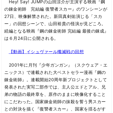
Hey! Say! JUMPの山田涼介が主演する映画『鋼
の錬金術師 完結編 復讐者スカー』のワンシーンが
27日、映像解禁された。新田真剣佑演じる「スカ
ー」の回想シーンで、山田裕貴の怪演が見どころ。
続編となる映画『鋼の錬金術師 完結編 最後の錬成』
は６月24日に公開される。
【動画】イシュヴァール殲滅戦の回想
2001年に月刊『少年ガンガン』（スクウェア・エ
ニックス）で連載された大ベストセラー漫画『鋼の
錬金術師』。連載開始20周年新プロジェクトとして
発表された実写二部作では、主人公エドとアル、兄
弟の物語の最終章を、原作のままに映像化すること
にこだわった。国家錬金術師の抹殺を誓う男スカー
との対決を描く『復讐者スカー』、国家を揺るがす