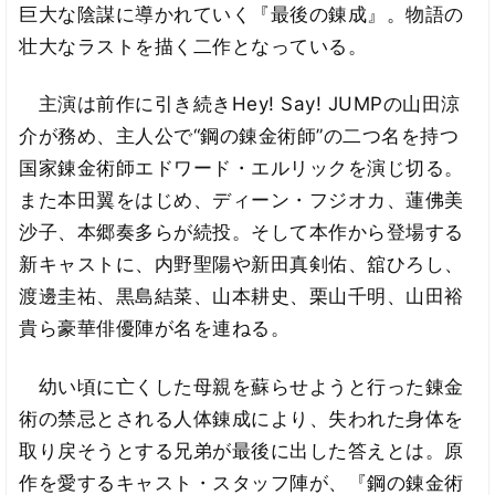
巨大な陰謀に導かれていく『最後の錬成』。物語の
壮大なラストを描く二作となっている。
主演は前作に引き続きHey! Say! JUMPの山田涼
介が務め、主人公で“鋼の錬金術師”の二つ名を持つ
国家錬金術師エドワード・エルリックを演じ切る。
また本田翼をはじめ、ディーン・フジオカ、蓮佛美
沙子、本郷奏多らが続投。そして本作から登場する
新キャストに、内野聖陽や新田真剣佑、舘ひろし、
渡邊圭祐、黒島結菜、山本耕史、栗山千明、山田裕
貴ら豪華俳優陣が名を連ねる。
幼い頃に亡くした母親を蘇らせようと行った錬金
術の禁忌とされる人体錬成により、失われた身体を
取り戻そうとする兄弟が最後に出した答えとは。原
作を愛するキャスト・スタッフ陣が、『鋼の錬金術