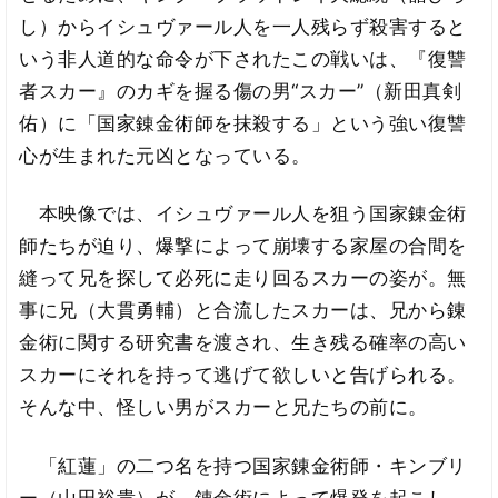
し）からイシュヴァール人を一人残らず殺害すると
いう非人道的な命令が下されたこの戦いは、『復讐
者スカー』のカギを握る傷の男“スカー”（新田真剣
佑）に「国家錬金術師を抹殺する」という強い復讐
心が生まれた元凶となっている。
本映像では、イシュヴァール人を狙う国家錬金術
師たちが迫り、爆撃によって崩壊する家屋の合間を
縫って兄を探して必死に走り回るスカーの姿が。無
事に兄（大貫勇輔）と合流したスカーは、兄から錬
金術に関する研究書を渡され、生き残る確率の高い
スカーにそれを持って逃げて欲しいと告げられる。
そんな中、怪しい男がスカーと兄たちの前に。
「紅蓮」の二つ名を持つ国家錬金術師・キンブリ
ー（山田裕貴）が、錬金術によって爆発を起こし、