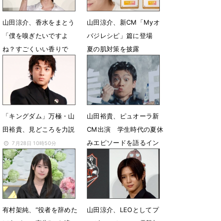
山田涼介、香水をまとう
山田涼介、新CM「Myオ
「僕を嗅ぎたいですよ
バジレシピ」篇に登場
ね？すごくいい香りで
夏の肌対策を披露
す、僕（笑）」
7月29日 12時30分
8月4日 21時55分
「キングダム」万極・山
山田裕貴、ピュオーラ新
田裕貴、見どころを力説
CM出演 学生時代の夏休
みエピソードを語るイン
7月28日 10時50分
タビュー動画も公開
7月6日 11時05分
有村架純、“役者を辞めた
山田涼介、LEOとしてプ