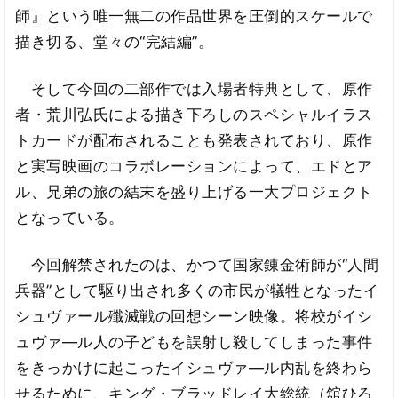
師』という唯一無二の作品世界を圧倒的スケールで
描き切る、堂々の“完結編”。
そして今回の二部作では入場者特典として、原作
者・荒川弘氏による描き下ろしのスペシャルイラス
トカードが配布されることも発表されており、原作
と実写映画のコラボレーションによって、エドとア
ル、兄弟の旅の結末を盛り上げる一大プロジェクト
となっている。
今回解禁されたのは、かつて国家錬金術師が“人間
兵器”として駆り出され多くの市民が犠牲となったイ
シュヴァール殲滅戦の回想シーン映像。将校がイシ
ュヴァ―ル人の子どもを誤射し殺してしまった事件
をきっかけに起こったイシュヴァ―ル内乱を終わら
せるために、キング・ブラッドレイ大総統（舘ひろ