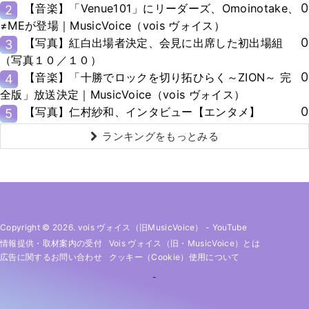
0
【音楽】「Venue101」にリーダーズ、Omoinotake、
2
≠MEが登場｜MusicVoice（vois ヴォイス）
0
【写真】紅白出場者決定、会見に出席した初出場組
3
（写真１０／１０）
0
【音楽】「十勝でロックを切り拓ひらく～ZION～ 完
4
全版」放送決定｜MusicVoice（vois ヴォイス）
0
【写真】仁村紗和、インタビュー【エンタメ】
5
ランキングをもっとみる
Copyright © 2026. vois ヴォイス（旧MusicVoice）
-
YouTube
情報提供・取材案内の受付
Vois ヴォイス（旧・MusicVoice）とは
広告に関するお問い合わせ
クッキー（cookie）使用について
-