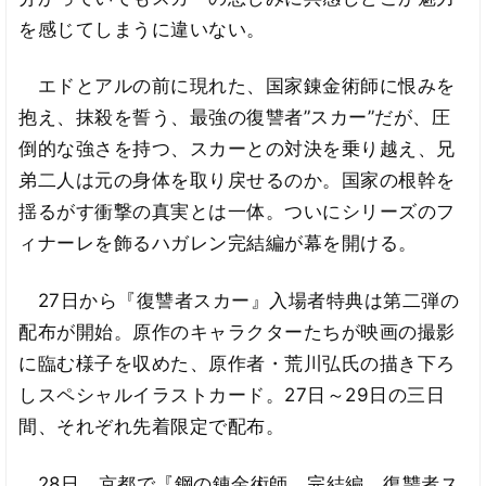
を感じてしまうに違いない。
エドとアルの前に現れた、国家錬金術師に恨みを
抱え、抹殺を誓う、最強の復讐者”スカー”だが、圧
倒的な強さを持つ、スカーとの対決を乗り越え、兄
弟二人は元の身体を取り戻せるのか。国家の根幹を
揺るがす衝撃の真実とは一体。ついにシリーズのフ
ィナーレを飾るハガレン完結編が幕を開ける。
27日から『復讐者スカー』入場者特典は第二弾の
配布が開始。原作のキャラクターたちが映画の撮影
に臨む様子を収めた、原作者・荒川弘氏の描き下ろ
しスペシャルイラストカード。27日～29日の三日
間、それぞれ先着限定で配布。
28日、京都で『鋼の錬金術師 完結編 復讐者ス