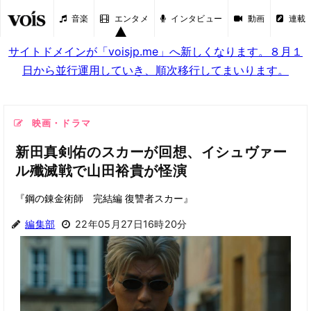
音楽
エンタメ
インタビュー
動画
連載
サイトドメインが「voisjp.me」へ新しくなります。８月１
日から並行運用していき、順次移行してまいります。
映画・ドラマ
新田真剣佑のスカーが回想、イシュヴァー
ル殲滅戦で山田裕貴が怪演
『鋼の錬金術師 完結編 復讐者スカー』
編集部
22年05月27日16時20分