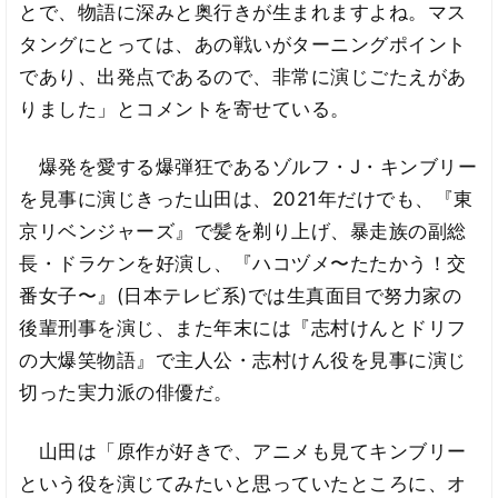
とで、物語に深みと奥行きが生まれますよね。マス
タングにとっては、あの戦いがターニングポイント
であり、出発点であるので、非常に演じごたえがあ
りました」とコメントを寄せている。
爆発を愛する爆弾狂であるゾルフ・J・キンブリー
を見事に演じきった山田は、2021年だけでも、『東
京リベンジャーズ』で髪を剃り上げ、暴走族の副総
長・ドラケンを好演し、『ハコヅメ〜たたかう！交
番女子〜』(日本テレビ系)では生真面目で努力家の
後輩刑事を演じ、また年末には『志村けんとドリフ
の大爆笑物語』で主人公・志村けん役を見事に演じ
切った実力派の俳優だ。
山田は「原作が好きで、アニメも見てキンブリー
という役を演じてみたいと思っていたところに、オ