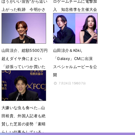
ほうがいい宣告”から這い
ロゲームチームに電撃加
上がった軌跡 今明かさ
入 知念侑李を主催大会
れる「覚悟」の正体
で「ボコボコにしたい」
5月1日 17時00分
8月20日 22時00分
山田涼介、総額5500万円
山田涼介＆Kōki,
超えダイヤ身にまとい
「Galaxy」CMに出演
「頑張っていつか買いた
スペシャルムービーを公
いですねぇ」
開
8月1日 16時59分
7月24日 15時07分
大嫌いな虫も食べた…山
田裕貴、外国人記者も絶
賛した芝居の姿勢「素晴
らしい仕事をしている」