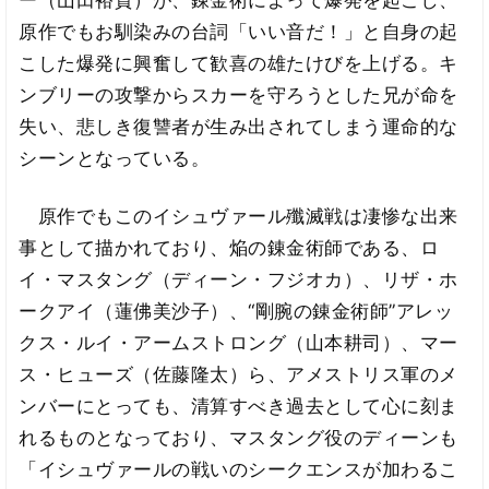
原作でもお馴染みの台詞「いい音だ！」と自身の起
こした爆発に興奮して歓喜の雄たけびを上げる。キ
ンブリーの攻撃からスカーを守ろうとした兄が命を
失い、悲しき復讐者が生み出されてしまう運命的な
シーンとなっている。
原作でもこのイシュヴァール殲滅戦は凄惨な出来
事として描かれており、焔の錬金術師である、ロ
イ・マスタング（ディーン・フジオカ）、リザ・ホ
ークアイ（蓮佛美沙子）、“剛腕の錬金術師”アレッ
クス・ルイ・アームストロング（山本耕司）、マー
ス・ヒューズ（佐藤隆太）ら、アメストリス軍のメ
ンバーにとっても、清算すべき過去として心に刻ま
れるものとなっており、マスタング役のディーンも
「イシュヴァールの戦いのシークエンスが加わるこ