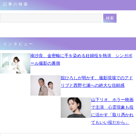
記事の検索
7月10日 08時24分
インタビュー
南沙良、金密輸に手を染める妊婦役を熱演 シンガポ
ール撮影の裏側
舘ひろしが明かす、撮影現場でのアド
リブと西野七瀬への絶大な信頼感
山下リオ、ホラー映画
で主演 心霊現象も役
に活かす「取り憑かれ
てもいい役だから」